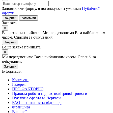
Заповнюючи форму, я погоджуюсь з умовами
Публічної
оферти
Закрити
Замовити
Заказать
×
Ваша заявка прийнята. Ми передзвонимо Вам найближчим
часом. Спасибі за очікування.
Закрити
Ваша заявка прийнята
×
Ми передзвонимо Вам найближчим часом. Спасибі за
очікування.
Закрити
Інформація
Контакти
Галерея
ПРО ФАКТОРІЮ
Правила роботи під час повітряної тривоги
Публічна оферта м. Черкаси
FAQ — питання та відповіді
Франшиза
Вакансії