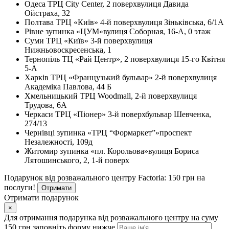
Одеса
ТРЦ City Center, 2 поверх
вулиця Давида
Ойстраха, 32
Полтава
ТРЦ «Київ» 4-й поверх
вулиця Зіньківська, 6/1А
Рівне
зупинка «ЦУМ»
вулиця Соборная, 16-А, 0 этаж
Суми
ТРЦ «Київ» 3-й поверх
вулиця
Нижньовоскресенська, 1
Тернопіль
ТЦ «Рай Центр», 2 поверх
вулиця 15-го Квітня
5-А
Харків
ТРЦ «Французький бульвар» 2-й поверх
вулиця
Академіка Павлова, 44 Б
Хмельницький
ТРЦ Woodmall, 2-й поверх
вулиця
Трудова, 6А
Черкаси
ТРЦ «Піонер» 3-й поверх
бульвар Шевченка,
274/13
Чернівці
зупинка «ТРЦ “Формаркет”»
проспект
Незалежності, 109д
Житомир
зупинка «пл. Корольова»
вулиця Бориса
Лятошинського, 2, 1-й поверх
Подарунок від розважального центру Factoria: 150 грн на
послуги!
Отримати
Отримати подарунок
×
Для отримання подарунка від розважального центру на суму
150 грн заповніть форму нижче