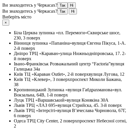
Ви знаходитесь у Черкасах?
Так
Ні
Ви знаходитесь у Черкасах?
Так
Ні
Виберіть місто
×
Біла Церква
зупинка «пл. Перемоги»
Сквирське шосе,
230, 3 поверх
Вінниця
зупинка «Папаніна»
вулиця Євгена Пікуса, 1-А.
2-й поверх
Дніпро
ТРЦ «Караван»
улица Нижньодніпровська, 17. 2-
й поверх
Івано-Франківськ
Розважальний центр “Factoria”
вулиця
Галицька 34а
Київ
ТЦ «Караван Outlet», 2-й поверх
вулиця Лугова, 12
Київ
ТЦ «Клевер», 3 поверх
проспект Миколи Бажана,
38
Кропивницький
Зупинка «вулиця Габдрахманова»
вул.
Вокзальна, 64В, 1-й поверх
Луцк
ТРЦ «Варшавський»
вулиця Конякіна 30А
Львів
ТРЦ «ЛАЗ 695»
вулиця Стрийска, 45. 3-й поверх
Львів
ТРЦ «Інтерсіті»
вулиця В’ячеслава Чорновола, 67Г,
6 поверх
Одеса
ТРЦ City Center, 2 поверх
проспект Небесної сотні,
2