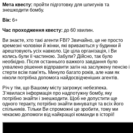
Мета квесту:
пройти підготовку для шпигунів та
знешкодити бомбу.
Вік:
6+
Час проходження квесту:
до 60 хвилин.
Ви знаєте, хто такі агенти FBI? Звичайно, це не просто
кремезні чоловіки й жінки, які вриваються у будинки й
арештовують усіх навколо. Це ціла організація, і Ви
колись були її частиною. Забули? Дійсно, так було
необхідно. Після останнього важкого завдання було
ухвалено рішення відправити загін на заслужену пенсію і
стерти всім пам’ять. Минуло багато років, але нам як
ніколи потрібна допомога найдосвідченіших агентів.
Річ у тім, що Вашому місту загрожує небезпека.
З’явилася інформація про надпотужну бомбу, яку
потрібно знайти і знешкодити. Щоб не допустити ще
одного теракту, потрібно знайти винуватця та всіх його
спільників. Тільки Ви спроможні це зробити, тому ми
чекаємо допомоги від найкращої команди в історії!