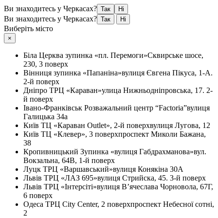
Ви знаходитесь у Черкасах?
Так
Ні
Ви знаходитесь у Черкасах?
Так
Ні
Виберіть місто
×
Біла Церква
зупинка «пл. Перемоги»
Сквирське шосе,
230, 3 поверх
Вінниця
зупинка «Папаніна»
вулиця Євгена Пікуса, 1-А.
2-й поверх
Дніпро
ТРЦ «Караван»
улица Нижньодніпровська, 17. 2-
й поверх
Івано-Франківськ
Розважальний центр “Factoria”
вулиця
Галицька 34а
Київ
ТЦ «Караван Outlet», 2-й поверх
вулиця Лугова, 12
Київ
ТЦ «Клевер», 3 поверх
проспект Миколи Бажана,
38
Кропивницький
Зупинка «вулиця Габдрахманова»
вул.
Вокзальна, 64В, 1-й поверх
Луцк
ТРЦ «Варшавський»
вулиця Конякіна 30А
Львів
ТРЦ «ЛАЗ 695»
вулиця Стрийска, 45. 3-й поверх
Львів
ТРЦ «Інтерсіті»
вулиця В’ячеслава Чорновола, 67Г,
6 поверх
Одеса
ТРЦ City Center, 2 поверх
проспект Небесної сотні,
2