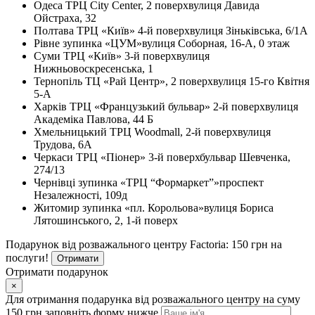
Одеса
ТРЦ City Center, 2 поверх
вулиця Давида
Ойстраха, 32
Полтава
ТРЦ «Київ» 4-й поверх
вулиця Зіньківська, 6/1А
Рівне
зупинка «ЦУМ»
вулиця Соборная, 16-А, 0 этаж
Суми
ТРЦ «Київ» 3-й поверх
вулиця
Нижньовоскресенська, 1
Тернопіль
ТЦ «Рай Центр», 2 поверх
вулиця 15-го Квітня
5-А
Харків
ТРЦ «Французький бульвар» 2-й поверх
вулиця
Академіка Павлова, 44 Б
Хмельницький
ТРЦ Woodmall, 2-й поверх
вулиця
Трудова, 6А
Черкаси
ТРЦ «Піонер» 3-й поверх
бульвар Шевченка,
274/13
Чернівці
зупинка «ТРЦ “Формаркет”»
проспект
Незалежності, 109д
Житомир
зупинка «пл. Корольова»
вулиця Бориса
Лятошинського, 2, 1-й поверх
Подарунок від розважального центру Factoria: 150 грн на
послуги!
Отримати
Отримати подарунок
×
Для отримання подарунка від розважального центру на суму
150 грн заповніть форму нижче