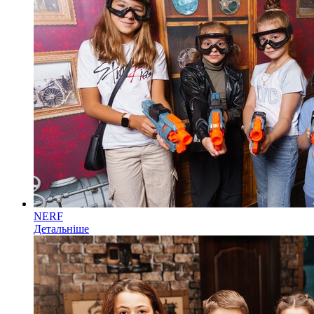
NERF
Детальніше