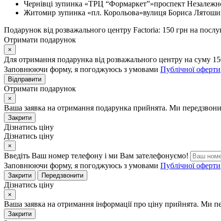
Чернівці
зупинка «ТРЦ “Формаркет”»
проспект Незалежно
Житомир
зупинка «пл. Корольова»
вулиця Бориса Лятошин
Подарунок від розважального центру Factoria: 150 грн на послу
Отримати подарунок
×
Для отримання подарунка від розважального центру на суму 15
Заповнюючи форму, я погоджуюсь з умовами
Публічної оферти
Відправити
Отримати подарунок
×
Ваша заявка на отримання подарунка прийнята. Ми передзвони
Закрити
Дізнатись ціну
Дізнатись ціну
×
Введіть Ваш номер телефону і ми Вам зателефонуємо!
Заповнюючи форму, я погоджуюсь з умовами
Публічної оферти
Закрити
Передзвонити
Дізнатись ціну
×
Ваша заявка на отримання інформації про ціну прийнята. Ми п
Закрити