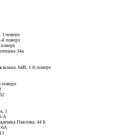
, 3 поверх
2-й поверх
 поверх
алицька 34а
кзальна, 64В, 1-й поверх
6 поверх
2
32
а, 1
5-А
адеміка Павлова, 44 Б
, 6А
13