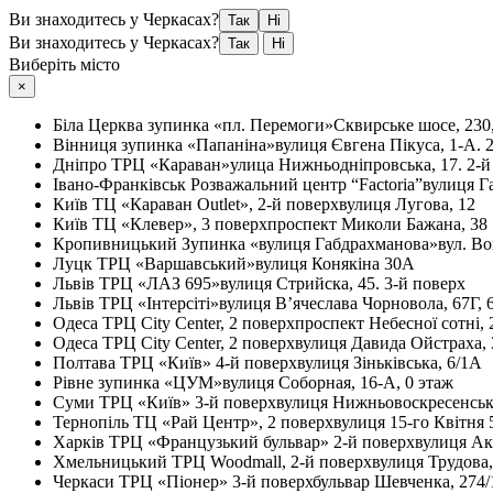
Ви знаходитесь у Черкасах?
Так
Ні
Ви знаходитесь у Черкасах?
Так
Ні
Виберіть місто
×
Біла Церква
зупинка «пл. Перемоги»
Сквирське шосе, 230
Вінниця
зупинка «Папаніна»
вулиця Євгена Пікуса, 1-А. 
Дніпро
ТРЦ «Караван»
улица Нижньодніпровська, 17. 2-й
Івано-Франківськ
Розважальний центр “Factoria”
вулиця Г
Київ
ТЦ «Караван Outlet», 2-й поверх
вулиця Лугова, 12
Київ
ТЦ «Клевер», 3 поверх
проспект Миколи Бажана, 38
Кропивницький
Зупинка «вулиця Габдрахманова»
вул. Во
Луцк
ТРЦ «Варшавський»
вулиця Конякіна 30А
Львів
ТРЦ «ЛАЗ 695»
вулиця Стрийска, 45. 3-й поверх
Львів
ТРЦ «Інтерсіті»
вулиця В’ячеслава Чорновола, 67Г, 
Одеса
ТРЦ City Center, 2 поверх
проспект Небесної сотні, 
Одеса
ТРЦ City Center, 2 поверх
вулиця Давида Ойстраха, 
Полтава
ТРЦ «Київ» 4-й поверх
вулиця Зіньківська, 6/1А
Рівне
зупинка «ЦУМ»
вулиця Соборная, 16-А, 0 этаж
Суми
ТРЦ «Київ» 3-й поверх
вулиця Нижньовоскресенськ
Тернопіль
ТЦ «Рай Центр», 2 поверх
вулиця 15-го Квітня 
Харків
ТРЦ «Французький бульвар» 2-й поверх
вулиця Ак
Хмельницький
ТРЦ Woodmall, 2-й поверх
вулиця Трудова
Черкаси
ТРЦ «Піонер» 3-й поверх
бульвар Шевченка, 274/