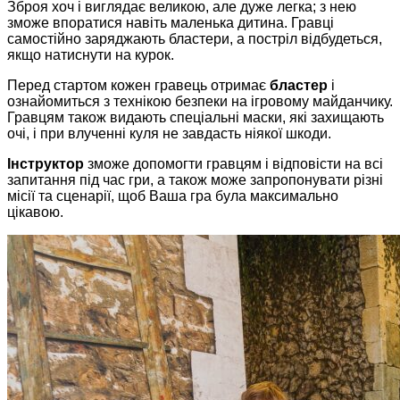
Зброя хоч і виглядає великою, але дуже легка; з нею
зможе впоратися навіть маленька дитина. Гравці
самостійно заряджають бластери, а постріл відбудеться,
якщо натиснути на курок.
Перед стартом кожен гравець отримає
бластер
і
ознайомиться з технікою безпеки на ігровому майданчику.
Гравцям також видають спеціальні маски, які захищають
очі, і при влученні куля не завдасть ніякої шкоди.
Інструктор
зможе допомогти гравцям і відповісти на всі
запитання під час гри, а також може запропонувати різні
місії та сценарії, щоб Ваша гра була максимально
цікавою.