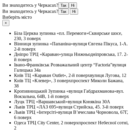
Ви знаходитесь у Черкасах?
Так
Ні
Ви знаходитесь у Черкасах?
Так
Ні
Виберіть місто
×
Біла Церква
зупинка «пл. Перемоги»
Сквирське шосе,
230, 3 поверх
Вінниця
зупинка «Папаніна»
вулиця Євгена Пікуса, 1-А.
2-й поверх
Дніпро
ТРЦ «Караван»
улица Нижньодніпровська, 17. 2-
й поверх
Івано-Франківськ
Розважальний центр “Factoria”
вулиця
Галицька 34а
Київ
ТЦ «Караван Outlet», 2-й поверх
вулиця Лугова, 12
Київ
ТЦ «Клевер», 3 поверх
проспект Миколи Бажана,
38
Кропивницький
Зупинка «вулиця Габдрахманова»
вул.
Вокзальна, 64В, 1-й поверх
Луцк
ТРЦ «Варшавський»
вулиця Конякіна 30А
Львів
ТРЦ «ЛАЗ 695»
вулиця Стрийска, 45. 3-й поверх
Львів
ТРЦ «Інтерсіті»
вулиця В’ячеслава Чорновола, 67Г,
6 поверх
Одеса
ТРЦ City Center, 2 поверх
проспект Небесної сотні,
2