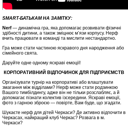
SMART-БАТЬКАМ НА ЗАМІТКУ:
Nerf
— динамічна гра, яка допомагає розвивати фізичні
здібності дитини, а також зміцнює м’язи корпусу. Нерф
вчить працювати в команді та мислити нестандартно.
Гра може стати частиною яскравого дня народження або
сімейного свята.
Даруйте одне одному яскраві емоції!
КОРПОРАТИВНИЙ ВІДПОЧИНОК ДЛЯ ПІДПРИЄМСТВ
Організувати турнір на корпоративі або влаштувати
змагання між відділами? Нерф може стати родзинкою
Вашого тимбілдингу, адже він не тільки розслабляє, а й
допомагає пізнати колектив ізсередини. Яскраві емоції,
фото з гарною зброєю — повірте, Вам буде, що згадати.
Шукаєте нерф для дітей Черкаси? Де активно відпочити в
Черкасах, найкращий клуб Черкас? Розвага в м.
Черкаси?