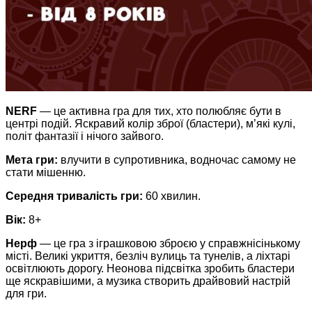
NERF
— це активна гра для тих, хто полюбляє бути в
центрі подій. Яскравий колір зброї (бластери), м’які кулі,
політ фантазії і нічого зайвого.
Мета гри:
влучити в супротивника, водночас самому не
стати мішенню.
Середня тривалість гри:
60 хвилин.
Вік:
8+
Нерф
— це гра з іграшковою зброєю у справжнісінькому
місті. Великі укриття, безліч вулиць та тунелів, а ліхтарі
освітлюють дорогу. Неонова підсвітка зробить бластери
ще яскравішими, а музика створить драйвовий настрій
для гри.