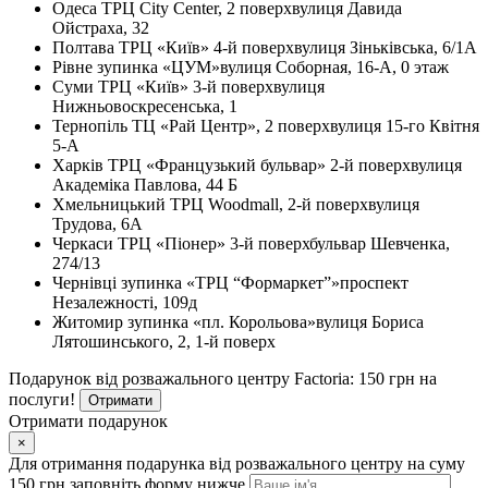
Одеса
ТРЦ City Center, 2 поверх
вулиця Давида
Ойстраха, 32
Полтава
ТРЦ «Київ» 4-й поверх
вулиця Зіньківська, 6/1А
Рівне
зупинка «ЦУМ»
вулиця Соборная, 16-А, 0 этаж
Суми
ТРЦ «Київ» 3-й поверх
вулиця
Нижньовоскресенська, 1
Тернопіль
ТЦ «Рай Центр», 2 поверх
вулиця 15-го Квітня
5-А
Харків
ТРЦ «Французький бульвар» 2-й поверх
вулиця
Академіка Павлова, 44 Б
Хмельницький
ТРЦ Woodmall, 2-й поверх
вулиця
Трудова, 6А
Черкаси
ТРЦ «Піонер» 3-й поверх
бульвар Шевченка,
274/13
Чернівці
зупинка «ТРЦ “Формаркет”»
проспект
Незалежності, 109д
Житомир
зупинка «пл. Корольова»
вулиця Бориса
Лятошинського, 2, 1-й поверх
Подарунок від розважального центру Factoria: 150 грн на
послуги!
Отримати
Отримати подарунок
×
Для отримання подарунка від розважального центру на суму
150 грн заповніть форму нижче