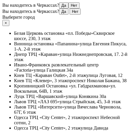
Вы находитесь в Черкассах?
Да
Нет
Вы находитесь в Черкассах?
Да
Нет
Выберите город
×
Белая Церковь
остановка «пл. Победы»
Сквирское
шоссе, 230, 3 этаж
Винница
остановка «Папанина»
улица Евгения Пикуса,
1-А. 2-й этаж
Днепр
ТРЦ «Караван»
улица Нижнеднепровская, 17. 2-й
этаж
Ивано-Франковск
развлекательный центр
«Factoria»
улица Галицкая 34а
Киев
ТЦ «Караван Outlet», 2-й этаж
улица Луговая, 12
Киев
ТЦ «Клевер», 3 этаж
проспект Николая Бажана, 38
Кропивницкий
Остановка «ул. Габдрахманова»
ул.
Вокзальная, 64В, 1 этаж
Луцк
ТРЦ «Варшавский»
улица Конякина 30а
Львов
ТРЦ «ЛАЗ 695»
улица Стрыйская, 45, 3-й этаж
Львов
ТРЦ «Интерсити»
улица Вячеслава Черновола,
67Г, 6 этаж
Одесса
ТРЦ «City Center», 2 этаж
проспект Небесной
сотни, 2
Одесса
ТРЦ «City Center», 2 этаж
улица Давида