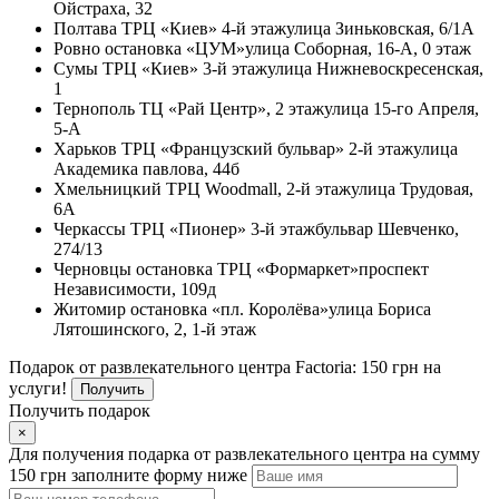
Ойстраха, 32
Полтава
ТРЦ «Киев» 4-й этаж
улица Зиньковская, 6/1А
Ровно
остановка «ЦУМ»
улица Соборная, 16-А, 0 этаж
Сумы
ТРЦ «Киев» 3-й этаж
улица Нижневоскресенская,
1
Тернополь
ТЦ «Рай Центр», 2 этаж
улица 15-го Апреля,
5-А
Харьков
ТРЦ «Французский бульвар» 2-й этаж
улица
Академика павлова, 44б
Хмельницкий
ТРЦ Woodmall, 2-й этаж
улица Трудовая,
6А
Черкассы
ТРЦ «Пионер» 3-й этаж
бульвар Шевченко,
274/13
Черновцы
остановка ТРЦ «Формаркет»
проспект
Независимости, 109д
Житомир
остановка «пл. Королёва»
улица Бориса
Лятошинского, 2, 1-й этаж
Подарок от развлекательного центра Factoria: 150 грн на
услуги!
Получить
Получить подарок
×
Для получения подарка от развлекательного центра на сумму
150 грн заполните форму ниже