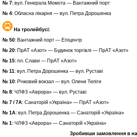
№ 7
: вул. Генерала Момота — Вантажний порт
№ 4
: Обласна лікарня — вул. Петра Дорошенка
На тролейбусі:
№ 50
: Вантажний порт — Епіцентр
№ 20
: ПрАТ «Азот» — Будинок торгівлі — ПрАТ «Азот»
№ 15
: пл. Слави — ПрАТ «Азот»
№ 11
: вул. Петра Дорошенка — вул. Руставі
№ 10
: Річковий вокзал — вул. Олени Теліги
№ 8
: ЧЛФЗ «Аврора» — вул. Руставі
№ 7 / 7А
: Санаторій «Україна» — ПрАТ «Азот»
№ 1А
: вул. Петра Дорошенка — Санаторій «Україна»
№ 1
: ЧЛФЗ «Аврора» — Санаторій «Україна»
Зробивши замовлення в наш