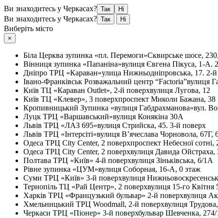
Ви знаходитесь у Черкасах?
Так
Ні
Ви знаходитесь у Черкасах?
Так
Ні
Виберіть місто
×
Біла Церква
зупинка «пл. Перемоги»
Сквирське шосе, 230
Вінниця
зупинка «Папаніна»
вулиця Євгена Пікуса, 1-А. 
Дніпро
ТРЦ «Караван»
улица Нижньодніпровська, 17. 2-й
Івано-Франківськ
Розважальний центр “Factoria”
вулиця Г
Київ
ТЦ «Караван Outlet», 2-й поверх
вулиця Лугова, 12
Київ
ТЦ «Клевер», 3 поверх
проспект Миколи Бажана, 38
Кропивницький
Зупинка «вулиця Габдрахманова»
вул. Во
Луцк
ТРЦ «Варшавський»
вулиця Конякіна 30А
Львів
ТРЦ «ЛАЗ 695»
вулиця Стрийска, 45. 3-й поверх
Львів
ТРЦ «Інтерсіті»
вулиця В’ячеслава Чорновола, 67Г, 
Одеса
ТРЦ City Center, 2 поверх
проспект Небесної сотні, 
Одеса
ТРЦ City Center, 2 поверх
вулиця Давида Ойстраха, 
Полтава
ТРЦ «Київ» 4-й поверх
вулиця Зіньківська, 6/1А
Рівне
зупинка «ЦУМ»
вулиця Соборная, 16-А, 0 этаж
Суми
ТРЦ «Київ» 3-й поверх
вулиця Нижньовоскресенськ
Тернопіль
ТЦ «Рай Центр», 2 поверх
вулиця 15-го Квітня 
Харків
ТРЦ «Французький бульвар» 2-й поверх
вулиця Ак
Хмельницький
ТРЦ Woodmall, 2-й поверх
вулиця Трудова
Черкаси
ТРЦ «Піонер» 3-й поверх
бульвар Шевченка, 274/