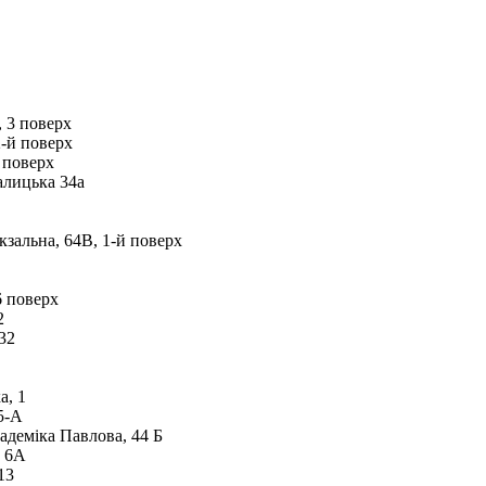
, 3 поверх
2-й поверх
 поверх
алицька 34а
кзальна, 64В, 1-й поверх
6 поверх
2
32
а, 1
5-А
адеміка Павлова, 44 Б
, 6А
13