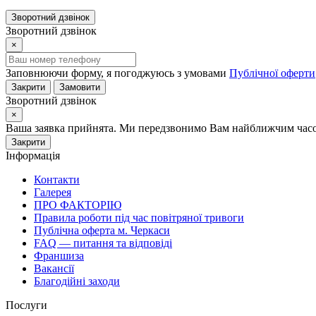
Зворотний дзвінок
Зворотний дзвінок
×
Заповнюючи форму, я погоджуюсь з умовами
Публічної оферти
Закрити
Замовити
Зворотний дзвінок
×
Ваша заявка прийнята. Ми передзвонимо Вам найближчим часом
Закрити
Інформація
Контакти
Галерея
ПРО ФАКТОРІЮ
Правила роботи під час повітряної тривоги
Публічна оферта м. Черкаси
FAQ — питання та відповіді
Франшиза
Вакансії
Благодійні заходи
Послуги