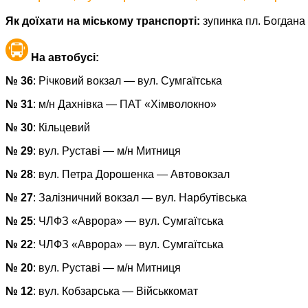
Як доїхати на міському транспорті:
зупинка пл. Богдана
На автобусі:
№ 36
: Річковий вокзал — вул. Сумгаїтська
№ 31
: м/н Дахнівка — ПАТ «Хімволокно»
№ 30
: Кільцевий
№ 29
: вул. Руставі — м/н Митниця
№ 28
: вул. Петра Дорошенка — Автовокзал
№ 27
: Залізничний вокзал — вул. Нарбутівська
№ 25
: ЧЛФЗ «Аврора» — вул. Сумгаїтська
№ 22
: ЧЛФЗ «Аврора» — вул. Сумгаїтська
№ 20
: вул. Руставі — м/н Митниця
№ 12
: вул. Кобзарська — Військкомат