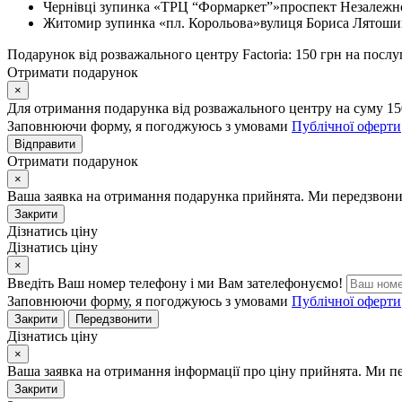
Чернівці
зупинка «ТРЦ “Формаркет”»
проспект Незалежно
Житомир
зупинка «пл. Корольова»
вулиця Бориса Лятошин
Подарунок від розважального центру Factoria: 150 грн на послу
Отримати подарунок
×
Для отримання подарунка від розважального центру на суму 15
Заповнюючи форму, я погоджуюсь з умовами
Публічної оферти
Відправити
Отримати подарунок
×
Ваша заявка на отримання подарунка прийнята. Ми передзвони
Закрити
Дізнатись ціну
Дізнатись ціну
×
Введіть Ваш номер телефону і ми Вам зателефонуємо!
Заповнюючи форму, я погоджуюсь з умовами
Публічної оферти
Закрити
Передзвонити
Дізнатись ціну
×
Ваша заявка на отримання інформації про ціну прийнята. Ми п
Закрити