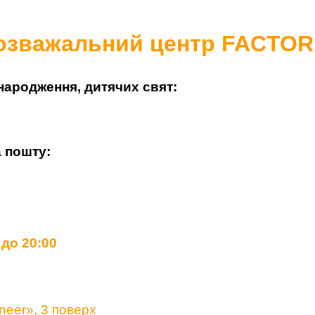
озважальний центр FACTOR
я народження, дитячих свят
:
 пошту:
 до 20:00
neer», 3 поверх