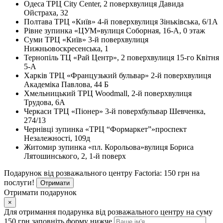
Одеса
ТРЦ City Center, 2 поверх
вулиця Давида
Ойстраха, 32
Полтава
ТРЦ «Київ» 4-й поверх
вулиця Зіньківська, 6/1А
Рівне
зупинка «ЦУМ»
вулиця Соборная, 16-А, 0 этаж
Суми
ТРЦ «Київ» 3-й поверх
вулиця
Нижньовоскресенська, 1
Тернопіль
ТЦ «Рай Центр», 2 поверх
вулиця 15-го Квітня
5-А
Харків
ТРЦ «Французький бульвар» 2-й поверх
вулиця
Академіка Павлова, 44 Б
Хмельницький
ТРЦ Woodmall, 2-й поверх
вулиця
Трудова, 6А
Черкаси
ТРЦ «Піонер» 3-й поверх
бульвар Шевченка,
274/13
Чернівці
зупинка «ТРЦ “Формаркет”»
проспект
Незалежності, 109д
Житомир
зупинка «пл. Корольова»
вулиця Бориса
Лятошинського, 2, 1-й поверх
Подарунок від розважального центру Factoria: 150 грн на
послуги!
Отримати
Отримати подарунок
×
Для отримання подарунка від розважального центру на суму
150 грн заповніть форму нижче