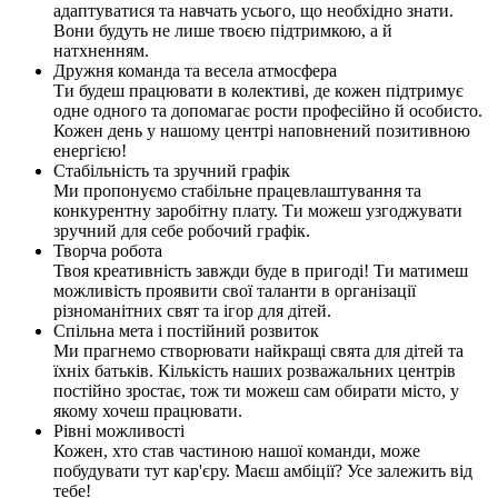
адаптуватися та навчать усього, що необхідно знати.
Вони будуть не лише твоєю підтримкою, а й
натхненням.
Дружня команда та весела атмосфера
Ти будеш працювати в колективі, де кожен підтримує
одне одного та допомагає рости професійно й особисто.
Кожен день у нашому центрі наповнений позитивною
енергією!
Стабільність та зручний графік
Ми пропонуємо стабільне працевлаштування та
конкурентну заробітну плату. Ти можеш узгоджувати
зручний для себе робочий графік.
Творча робота
Твоя креативність завжди буде в пригоді! Ти матимеш
можливість проявити свої таланти в організації
різноманітних свят та ігор для дітей.
Спільна мета і постійний розвиток
Ми прагнемо створювати найкращі свята для дітей та
їхніх батьків. Кількість наших розважальних центрів
постійно зростає, тож ти можеш сам обирати місто, у
якому хочеш працювати.
Рівні можливості
Кожен, хто став частиною нашої команди, може
побудувати тут кар'єру. Маєш амбіції? Усе залежить від
тебе!