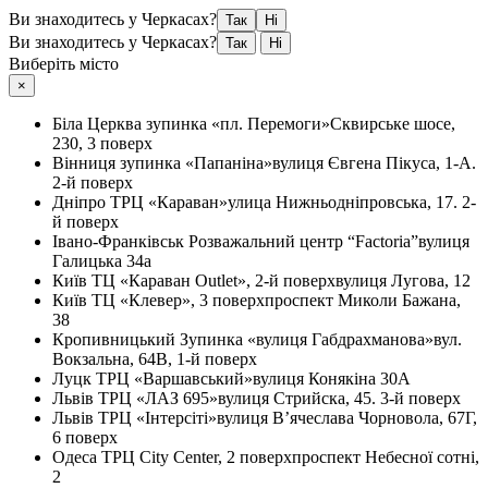
Ви знаходитесь у Черкасах?
Так
Ні
Ви знаходитесь у Черкасах?
Так
Ні
Виберіть місто
×
Біла Церква
зупинка «пл. Перемоги»
Сквирське шосе,
230, 3 поверх
Вінниця
зупинка «Папаніна»
вулиця Євгена Пікуса, 1-А.
2-й поверх
Дніпро
ТРЦ «Караван»
улица Нижньодніпровська, 17. 2-
й поверх
Івано-Франківськ
Розважальний центр “Factoria”
вулиця
Галицька 34а
Київ
ТЦ «Караван Outlet», 2-й поверх
вулиця Лугова, 12
Київ
ТЦ «Клевер», 3 поверх
проспект Миколи Бажана,
38
Кропивницький
Зупинка «вулиця Габдрахманова»
вул.
Вокзальна, 64В, 1-й поверх
Луцк
ТРЦ «Варшавський»
вулиця Конякіна 30А
Львів
ТРЦ «ЛАЗ 695»
вулиця Стрийска, 45. 3-й поверх
Львів
ТРЦ «Інтерсіті»
вулиця В’ячеслава Чорновола, 67Г,
6 поверх
Одеса
ТРЦ City Center, 2 поверх
проспект Небесної сотні,
2