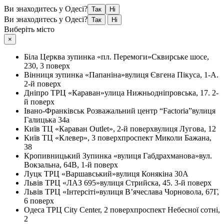
Ви знаходитесь у Одесі?
Так
Ні
Ви знаходитесь у Одесі?
Так
Ні
Виберіть місто
×
Біла Церква
зупинка «пл. Перемоги»
Сквирське шосе,
230, 3 поверх
Вінниця
зупинка «Папаніна»
вулиця Євгена Пікуса, 1-А.
2-й поверх
Дніпро
ТРЦ «Караван»
улица Нижньодніпровська, 17. 2-
й поверх
Івано-Франківськ
Розважальний центр “Factoria”
вулиця
Галицька 34а
Київ
ТЦ «Караван Outlet», 2-й поверх
вулиця Лугова, 12
Київ
ТЦ «Клевер», 3 поверх
проспект Миколи Бажана,
38
Кропивницький
Зупинка «вулиця Габдрахманова»
вул.
Вокзальна, 64В, 1-й поверх
Луцк
ТРЦ «Варшавський»
вулиця Конякіна 30А
Львів
ТРЦ «ЛАЗ 695»
вулиця Стрийска, 45. 3-й поверх
Львів
ТРЦ «Інтерсіті»
вулиця В’ячеслава Чорновола, 67Г,
6 поверх
Одеса
ТРЦ City Center, 2 поверх
проспект Небесної сотні,
2