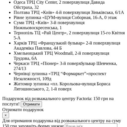
Одеса
ТРЦ City Center, 2 поверх
вулиця Давида
Ойстраха, 32
Полтава
ТРЦ «Київ» 4-й поверх
вулиця Зіньківська, 6/1А
Рівне
зупинка «ЦУМ»
вулиця Соборная, 16-А, 0 этаж
Суми
ТРЦ «Київ» 3-й поверх
вулиця
Нижньовоскресенська, 1
Тернопіль
ТЦ «Рай Центр», 2 поверх
вулиця 15-го Квітня
5-А
Харків
ТРЦ «Французький бульвар» 2-й поверх
вулиця
Академіка Павлова, 44 Б
Хмельницький
ТРЦ Woodmall, 2-й поверх
вулиця
Трудова, 6А
Черкаси
ТРЦ «Піонер» 3-й поверх
бульвар Шевченка,
274/13
Чернівці
зупинка «ТРЦ “Формаркет”»
проспект
Незалежності, 109д
Житомир
зупинка «пл. Корольова»
вулиця Бориса
Лятошинського, 2, 1-й поверх
Подарунок від розважального центру Factoria: 150 грн на
послуги!
Отримати
Отримати подарунок
×
Для отримання подарунка від розважального центру на суму
150 грн заповніть форму нижче