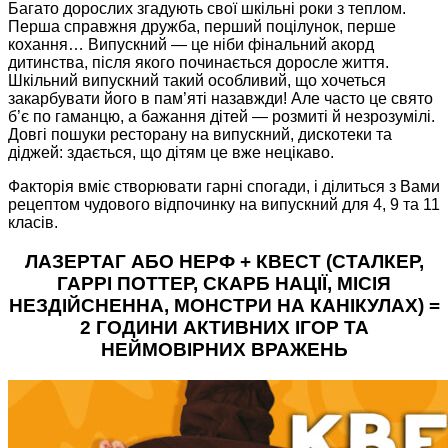
Багато дорослих згадують свої шкільні роки з теплом.
Перша справжня дружба, перший поцілунок, перше
кохання… Випускний — це ніби фінальний акорд
дитинства, після якого починається доросле життя.
Шкільний випускний такий особливий, що хочеться
закарбувати його в пам’яті назавжди! Але часто це свято
б’є по гаманцю, а бажання дітей — розмиті й незрозумілі.
Довгі пошуки ресторану на випускний, дискотеки та
діджей: здається, що дітям це вже нецікаво.
Факторія
вміє створювати гарні спогади, і ділиться з Вами
рецептом чудового відпочинку на випускний для 4, 9 та 11
класів.
ЛАЗЕРТАГ АБО НЕРФ + КВЕСТ (СТАЛКЕР,
ГАРРІ ПОТТЕР, СКАРБ НАЦІЇ, МІСІЯ
НЕЗДІЙСНЕННА, МОНСТРИ НА КАНІКУЛАХ) =
2 ГОДИНИ АКТИВНИХ ІГОР ТА
НЕЙМОВІРНИХ ВРАЖЕНЬ