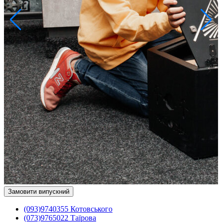
Замовити випускний
(093)9740355 Котовського
(073)9765022 Таїрова