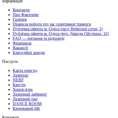
Інформація
Контакти
Про Факторію
Галерея
Правила роботи під час повітряної тривоги
Публічна оферта м. Одеса (пр-т Небесної сотні, 2)
Публічна оферта м. Одеса (вул. Давида Ойстраха, 32)
FAQ — питання та відповіді
Франшиза
Вакансії
Благодійні заходи
Послуги
Карта пригод
Лазертаг
NERF
Квести
Хорор-ігри
Лазерний лабіринт
Лазерний тир
DANCE ROOM
Кнопковий бій
Контакти