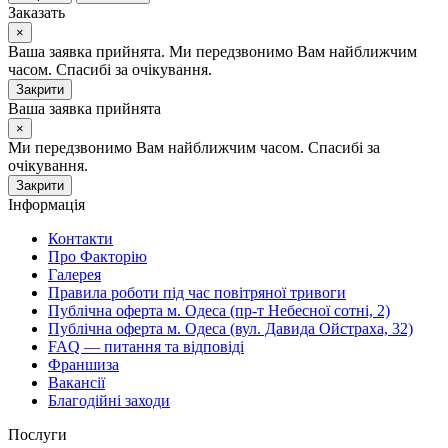
Заказать
×
Ваша заявка прийнята. Ми передзвонимо Вам найближчим
часом. Спасибі за очікування.
Закрити
Ваша заявка прийнята
×
Ми передзвонимо Вам найближчим часом. Спасибі за
очікування.
Закрити
Інформація
Контакти
Про Факторію
Галерея
Правила роботи під час повітряної тривоги
Публічна оферта м. Одеса (пр-т Небесної сотні, 2)
Публічна оферта м. Одеса (вул. Давида Ойстраха, 32)
FAQ — питання та відповіді
Франшиза
Вакансії
Благодійні заходи
Послуги