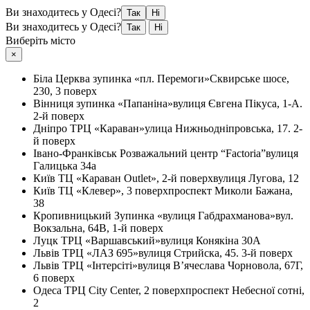
Ви знаходитесь у Одесі?
Так
Ні
Ви знаходитесь у Одесі?
Так
Ні
Виберіть місто
×
Біла Церква
зупинка «пл. Перемоги»
Сквирське шосе,
230, 3 поверх
Вінниця
зупинка «Папаніна»
вулиця Євгена Пікуса, 1-А.
2-й поверх
Дніпро
ТРЦ «Караван»
улица Нижньодніпровська, 17. 2-
й поверх
Івано-Франківськ
Розважальний центр “Factoria”
вулиця
Галицька 34а
Київ
ТЦ «Караван Outlet», 2-й поверх
вулиця Лугова, 12
Київ
ТЦ «Клевер», 3 поверх
проспект Миколи Бажана,
38
Кропивницький
Зупинка «вулиця Габдрахманова»
вул.
Вокзальна, 64В, 1-й поверх
Луцк
ТРЦ «Варшавський»
вулиця Конякіна 30А
Львів
ТРЦ «ЛАЗ 695»
вулиця Стрийска, 45. 3-й поверх
Львів
ТРЦ «Інтерсіті»
вулиця В’ячеслава Чорновола, 67Г,
6 поверх
Одеса
ТРЦ City Center, 2 поверх
проспект Небесної сотні,
2