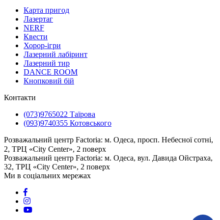
Карта пригод
Лазертаг
NERF
Квести
Хорор-ігри
Лазерний лабіринт
Лазерний тир
DANCE ROOM
Кнопковий бій
Контакти
(073)9765022 Таїрова
(093)9740355 Котовського
Розважальний центр Factoria: м. Одеса, просп. Небесної сотні,
2, ТРЦ «City Center», 2 поверх
⠀⠀⠀⠀⠀⠀⠀⠀⠀⠀⠀⠀⠀⠀⠀⠀⠀
Розважальний центр Factoria: м. Одеса, вул. Давида Ойстраха,
32, ТРЦ «City Center», 2 поверх
Ми в соціальних мережах