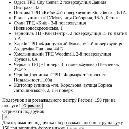
Одеса
ТРЦ City Center, 2 поверх
вулиця Давида
Ойстраха, 32
Полтава
ТРЦ «Київ» 4-й поверх
вулиця Зіньківська, 6/1А
Рівне
зупинка «ЦУМ»
вулиця Соборная, 16-А, 0 этаж
Суми
ТРЦ «Київ» 3-й поверх
вулиця
Нижньовоскресенська, 1
Тернопіль
ТЦ «Рай Центр», 2 поверх
вулиця 15-го Квітня
5-А
Харків
ТРЦ «Французький бульвар» 2-й поверх
вулиця
Академіка Павлова, 44 Б
Хмельницький
ТРЦ Woodmall, 2-й поверх
вулиця
Трудова, 6А
Черкаси
ТРЦ «Піонер» 3-й поверх
бульвар Шевченка,
274/13
Чернівці
зупинка «ТРЦ “Формаркет”»
проспект
Незалежності, 109д
Житомир
зупинка «пл. Корольова»
вулиця Бориса
Лятошинського, 2, 1-й поверх
Подарунок від розважального центру Factoria: 150 грн на
послуги!
Отримати
Отримати подарунок
×
Для отримання подарунка від розважального центру на суму
150 грн заповніть форму нижче