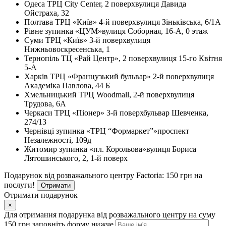
Одеса
ТРЦ City Center, 2 поверх
вулиця Давида
Ойстраха, 32
Полтава
ТРЦ «Київ» 4-й поверх
вулиця Зіньківська, 6/1А
Рівне
зупинка «ЦУМ»
вулиця Соборная, 16-А, 0 этаж
Суми
ТРЦ «Київ» 3-й поверх
вулиця
Нижньовоскресенська, 1
Тернопіль
ТЦ «Рай Центр», 2 поверх
вулиця 15-го Квітня
5-А
Харків
ТРЦ «Французький бульвар» 2-й поверх
вулиця
Академіка Павлова, 44 Б
Хмельницький
ТРЦ Woodmall, 2-й поверх
вулиця
Трудова, 6А
Черкаси
ТРЦ «Піонер» 3-й поверх
бульвар Шевченка,
274/13
Чернівці
зупинка «ТРЦ “Формаркет”»
проспект
Незалежності, 109д
Житомир
зупинка «пл. Корольова»
вулиця Бориса
Лятошинського, 2, 1-й поверх
Подарунок від розважального центру Factoria: 150 грн на
послуги!
Отримати
Отримати подарунок
×
Для отримання подарунка від розважального центру на суму
150 грн заповніть форму нижче