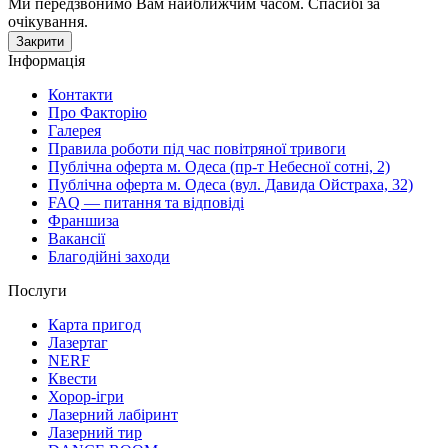
Ми передзвонимо Вам найближчим часом. Спасибі за
очікування.
Закрити
Інформація
Контакти
Про Факторію
Галерея
Правила роботи під час повітряної тривоги
Публічна оферта м. Одеса (пр-т Небесної сотні, 2)
Публічна оферта м. Одеса (вул. Давида Ойстраха, 32)
FAQ — питання та відповіді
Франшиза
Вакансії
Благодійні заходи
Послуги
Карта пригод
Лазертаг
NERF
Квести
Хорор-ігри
Лазерний лабіринт
Лазерний тир