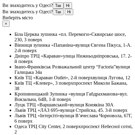
Ви знаходитесь у Одесі?
Так
Ні
Ви знаходитесь у Одесі?
Так
Ні
Виберіть місто
×
Біла Церква
зупинка «пл. Перемоги»
Сквирське шосе,
230, 3 поверх
Вінниця
зупинка «Папаніна»
вулиця Євгена Пікуса, 1-А.
2-й поверх
Дніпро
ТРЦ «Караван»
улица Нижньодніпровська, 17. 2-
й поверх
Івано-Франківськ
Розважальний центр “Factoria”
вулиця
Галицька 34а
Київ
ТЦ «Караван Outlet», 2-й поверх
вулиця Лугова, 12
Київ
ТЦ «Клевер», 3 поверх
проспект Миколи Бажана,
38
Кропивницький
Зупинка «вулиця Габдрахманова»
вул.
Вокзальна, 64В, 1-й поверх
Луцк
ТРЦ «Варшавський»
вулиця Конякіна 30А
Львів
ТРЦ «ЛАЗ 695»
вулиця Стрийска, 45. 3-й поверх
Львів
ТРЦ «Інтерсіті»
вулиця В’ячеслава Чорновола, 67Г,
6 поверх
Одеса
ТРЦ City Center, 2 поверх
проспект Небесної сотні,
2