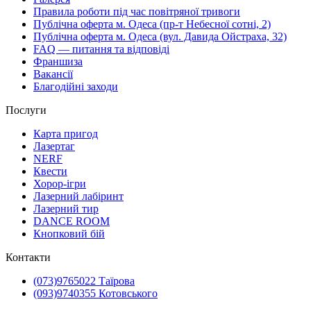
Правила роботи під час повітряної тривоги
Публічна оферта м. Одеса (пр-т Небесної сотні, 2)
Публічна оферта м. Одеса (вул. Давида Ойстраха, 32)
FAQ — питання та відповіді
Франшиза
Вакансії
Благодійні заходи
Послуги
Карта пригод
Лазертаг
NERF
Квести
Хорор-ігри
Лазерний лабіринт
Лазерний тир
DANCE ROOM
Кнопковий бій
Контакти
(073)9765022 Таїрова
(093)9740355 Котовського