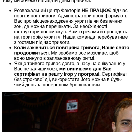
тому ми хочемо нагадати деякі правила:
Розважальний центр Факторія
НЕ ПРАЦЮЄ
під час
повітряної тривоги. Адміністратори проінформують
Вас про місцезнаходження укриттів чи безпечних
зон, де можна перечекати. За необхідності
інструктори допоможуть Вам із речами й проводять
на територію укриття. Наша команда перебуватиме
з гостями під час тривоги.
Коли закінчиться повітряна тривога, Ваше свято
продовжиться.
Ми зробимо все можливе, щоб
воно минуло в запланованому ритмі.
Якщо тривога триває довго, а часу на очікування у
Вас не залишилося,
ми випишемо для Вас
сертифікат на решту ігор у програмі.
Сертифікат
без строкової дії, використати його можна в будь-
який день за попереднім бронюванням.