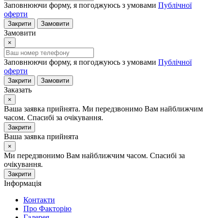
Заповнюючи форму, я погоджуюсь з умовами
Публічної
оферти
Закрити
Замовити
Замовити
×
Заповнюючи форму, я погоджуюсь з умовами
Публічної
оферти
Закрити
Замовити
Заказать
×
Ваша заявка прийнята. Ми передзвонимо Вам найближчим
часом. Спасибі за очікування.
Закрити
Ваша заявка прийнята
×
Ми передзвонимо Вам найближчим часом. Спасибі за
очікування.
Закрити
Інформація
Контакти
Про Факторію
Галерея