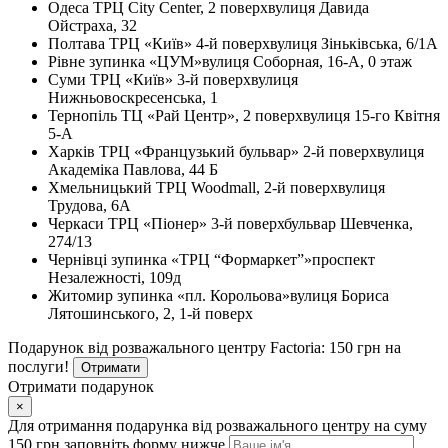
Одеса
ТРЦ City Center, 2 поверх
вулиця Давида
Ойстраха, 32
Полтава
ТРЦ «Київ» 4-й поверх
вулиця Зіньківська, 6/1А
Рівне
зупинка «ЦУМ»
вулиця Соборная, 16-А, 0 этаж
Суми
ТРЦ «Київ» 3-й поверх
вулиця
Нижньовоскресенська, 1
Тернопіль
ТЦ «Рай Центр», 2 поверх
вулиця 15-го Квітня
5-А
Харків
ТРЦ «Французький бульвар» 2-й поверх
вулиця
Академіка Павлова, 44 Б
Хмельницький
ТРЦ Woodmall, 2-й поверх
вулиця
Трудова, 6А
Черкаси
ТРЦ «Піонер» 3-й поверх
бульвар Шевченка,
274/13
Чернівці
зупинка «ТРЦ “Формаркет”»
проспект
Незалежності, 109д
Житомир
зупинка «пл. Корольова»
вулиця Бориса
Лятошинського, 2, 1-й поверх
Подарунок від розважального центру Factoria: 150 грн на
послуги!
Отримати
Отримати подарунок
×
Для отримання подарунка від розважального центру на суму
150 грн заповніть форму нижче