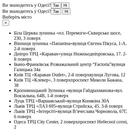
Ви знаходитесь у Одесі?
Так
Ні
Ви знаходитесь у Одесі?
Так
Ні
Виберіть місто
×
Біла Церква
зупинка «пл. Перемоги»
Сквирське шосе,
230, 3 поверх
Вінниця
зупинка «Папаніна»
вулиця Євгена Пікуса, 1-А.
2-й поверх
Дніпро
ТРЦ «Караван»
улица Нижньодніпровська, 17. 2-
й поверх
Івано-Франківськ
Розважальний центр “Factoria”
вулиця
Галицька 34а
Київ
ТЦ «Караван Outlet», 2-й поверх
вулиця Лугова, 12
Київ
ТЦ «Клевер», 3 поверх
проспект Миколи Бажана,
38
Кропивницький
Зупинка «вулиця Габдрахманова»
вул.
Вокзальна, 64В, 1-й поверх
Луцк
ТРЦ «Варшавський»
вулиця Конякіна 30А
Львів
ТРЦ «ЛАЗ 695»
вулиця Стрийска, 45. 3-й поверх
Львів
ТРЦ «Інтерсіті»
вулиця В’ячеслава Чорновола, 67Г,
6 поверх
Одеса
ТРЦ City Center, 2 поверх
проспект Небесної сотні,
2