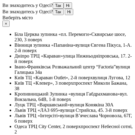
Ви знаходитесь у Одесі?
Так
Ні
Ви знаходитесь у Одесі?
Так
Ні
Виберіть місто
×
Біла Церква
зупинка «пл. Перемоги»
Сквирське шосе,
230, 3 поверх
Вінниця
зупинка «Папаніна»
вулиця Євгена Пікуса, 1-А.
2-й поверх
Дніпро
ТРЦ «Караван»
улица Нижньодніпровська, 17. 2-
й поверх
Івано-Франківськ
Розважальний центр “Factoria”
вулиця
Галицька 34а
Київ
ТЦ «Караван Outlet», 2-й поверх
вулиця Лугова, 12
Київ
ТЦ «Клевер», 3 поверх
проспект Миколи Бажана,
38
Кропивницький
Зупинка «вулиця Габдрахманова»
вул.
Вокзальна, 64В, 1-й поверх
Луцк
ТРЦ «Варшавський»
вулиця Конякіна 30А
Львів
ТРЦ «ЛАЗ 695»
вулиця Стрийска, 45. 3-й поверх
Львів
ТРЦ «Інтерсіті»
вулиця В’ячеслава Чорновола, 67Г,
6 поверх
Одеса
ТРЦ City Center, 2 поверх
проспект Небесної сотні,
2