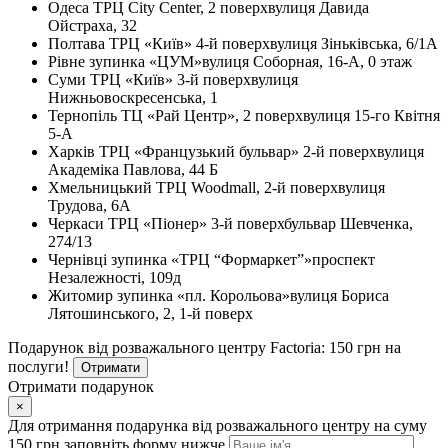
Одеса
ТРЦ City Center, 2 поверх
вулиця Давида
Ойстраха, 32
Полтава
ТРЦ «Київ» 4-й поверх
вулиця Зіньківська, 6/1А
Рівне
зупинка «ЦУМ»
вулиця Соборная, 16-А, 0 этаж
Суми
ТРЦ «Київ» 3-й поверх
вулиця
Нижньовоскресенська, 1
Тернопіль
ТЦ «Рай Центр», 2 поверх
вулиця 15-го Квітня
5-А
Харків
ТРЦ «Французький бульвар» 2-й поверх
вулиця
Академіка Павлова, 44 Б
Хмельницький
ТРЦ Woodmall, 2-й поверх
вулиця
Трудова, 6А
Черкаси
ТРЦ «Піонер» 3-й поверх
бульвар Шевченка,
274/13
Чернівці
зупинка «ТРЦ “Формаркет”»
проспект
Незалежності, 109д
Житомир
зупинка «пл. Корольова»
вулиця Бориса
Лятошинського, 2, 1-й поверх
Подарунок від розважального центру Factoria: 150 грн на
послуги!
Отримати
Отримати подарунок
×
Для отримання подарунка від розважального центру на суму
150 грн заповніть форму нижче