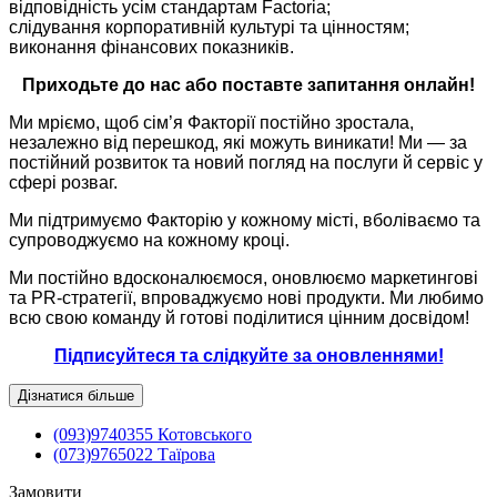
відповідність усім стандартам Factoria;
слідування корпоративній культурі та цінностям;
виконання фінансових показників.
Приходьте до нас або поставте запитання онлайн!
Ми мріємо, щоб сім’я Факторії постійно зростала,
незалежно від перешкод, які можуть виникати! Ми — за
постійний розвиток та новий погляд на послуги й сервіс у
сфері розваг.
Ми підтримуємо Факторію у кожному місті, вболіваємо та
супроводжуємо на кожному кроці.
Ми постійно вдосконалюємося, оновлюємо маркетингові
та PR-стратегії, впроваджуємо нові продукти. Ми любимо
всю свою команду й готові поділитися цінним досвідом!
Підписуйтеся та слідкуйте за оновленнями!
Дізнатися більше
(093)9740355 Котовського
(073)9765022 Таїрова
Замовити