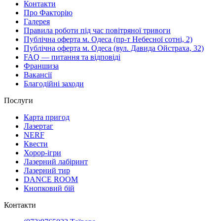
Контакти
Про Факторію
Галерея
Правила роботи під час повітряної тривоги
Публічна оферта м. Одеса (пр-т Небесної сотні, 2)
Публічна оферта м. Одеса (вул. Давида Ойстраха, 32)
FAQ — питання та відповіді
Франшиза
Вакансії
Благодійні заходи
Послуги
Карта пригод
Лазертаг
NERF
Квести
Хорор-ігри
Лазерний лабіринт
Лазерний тир
DANCE ROOM
Кнопковий бій
Контакти