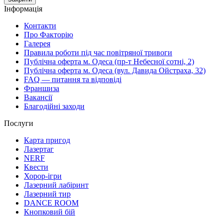
Інформація
Контакти
Про Факторію
Галерея
Правила роботи під час повітряної тривоги
Публічна оферта м. Одеса (пр-т Небесної сотні, 2)
Публічна оферта м. Одеса (вул. Давида Ойстраха, 32)
FAQ — питання та відповіді
Франшиза
Вакансії
Благодійні заходи
Послуги
Карта пригод
Лазертаг
NERF
Квести
Хорор-ігри
Лазерний лабіринт
Лазерний тир
DANCE ROOM
Кнопковий бій