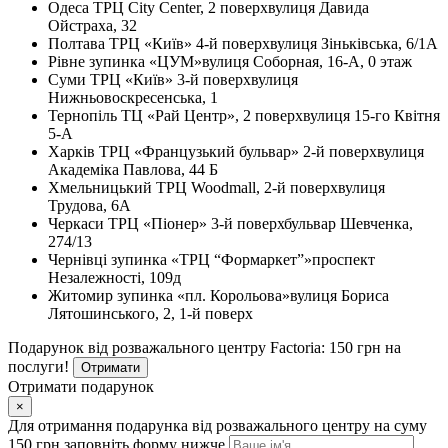
Одеса
ТРЦ City Center, 2 поверх
вулиця Давида
Ойстраха, 32
Полтава
ТРЦ «Київ» 4-й поверх
вулиця Зіньківська, 6/1А
Рівне
зупинка «ЦУМ»
вулиця Соборная, 16-А, 0 этаж
Суми
ТРЦ «Київ» 3-й поверх
вулиця
Нижньовоскресенська, 1
Тернопіль
ТЦ «Рай Центр», 2 поверх
вулиця 15-го Квітня
5-А
Харків
ТРЦ «Французький бульвар» 2-й поверх
вулиця
Академіка Павлова, 44 Б
Хмельницький
ТРЦ Woodmall, 2-й поверх
вулиця
Трудова, 6А
Черкаси
ТРЦ «Піонер» 3-й поверх
бульвар Шевченка,
274/13
Чернівці
зупинка «ТРЦ “Формаркет”»
проспект
Незалежності, 109д
Житомир
зупинка «пл. Корольова»
вулиця Бориса
Лятошинського, 2, 1-й поверх
Подарунок від розважального центру Factoria: 150 грн на
послуги!
Отримати
Отримати подарунок
×
Для отримання подарунка від розважального центру на суму
150 грн заповніть форму нижче