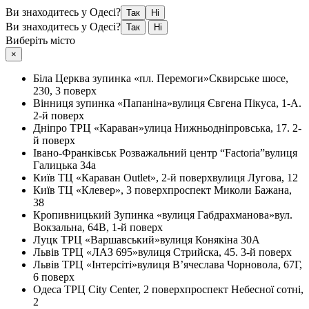
Ви знаходитесь у Одесі?
Так
Ні
Ви знаходитесь у Одесі?
Так
Ні
Виберіть місто
×
Біла Церква
зупинка «пл. Перемоги»
Сквирське шосе,
230, 3 поверх
Вінниця
зупинка «Папаніна»
вулиця Євгена Пікуса, 1-А.
2-й поверх
Дніпро
ТРЦ «Караван»
улица Нижньодніпровська, 17. 2-
й поверх
Івано-Франківськ
Розважальний центр “Factoria”
вулиця
Галицька 34а
Київ
ТЦ «Караван Outlet», 2-й поверх
вулиця Лугова, 12
Київ
ТЦ «Клевер», 3 поверх
проспект Миколи Бажана,
38
Кропивницький
Зупинка «вулиця Габдрахманова»
вул.
Вокзальна, 64В, 1-й поверх
Луцк
ТРЦ «Варшавський»
вулиця Конякіна 30А
Львів
ТРЦ «ЛАЗ 695»
вулиця Стрийска, 45. 3-й поверх
Львів
ТРЦ «Інтерсіті»
вулиця В’ячеслава Чорновола, 67Г,
6 поверх
Одеса
ТРЦ City Center, 2 поверх
проспект Небесної сотні,
2