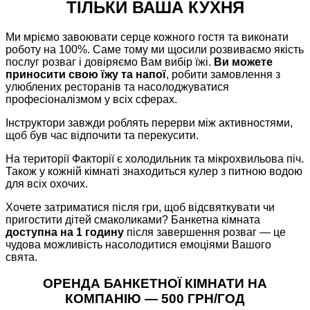
ТІЛЬКИ ВАША КУХНЯ
Ми мріємо завоювати серце кожного гостя та виконати
роботу на 100%. Саме тому ми щосили розвиваємо якість
послуг розваг і довіряємо Вам вибір їжі.
Ви можете
приносити свою їжу та напої
, робити замовлення з
улюблених ресторанів та насолоджуватися
професіоналізмом у всіх сферах.
Інструктори завжди роблять перерви між активностями,
щоб був час відпочити та перекусити.
На території
Факторії
є холодильник та мікрохвильова піч.
Також у кожній кімнаті знаходиться кулер з питною водою
для всіх охочих.
Хочете затриматися після гри, щоб відсвяткувати чи
пригостити дітей смаколиками? Банкетна кімната
доступна на 1 годину
після завершення розваг — це
чудова можливість насолодитися емоціями Вашого
свята.
ОРЕНДА БАНКЕТНОЇ КІМНАТИ НА
КОМПАНІЮ — 500 ГРН/ГОД