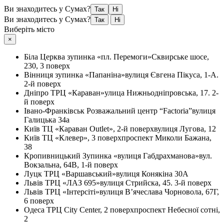
Ви знаходитесь у Сумах?
Так
Ні
Ви знаходитесь у Сумах?
Так
Ні
Виберіть місто
×
Біла Церква
зупинка «пл. Перемоги»
Сквирське шосе,
230, 3 поверх
Вінниця
зупинка «Папаніна»
вулиця Євгена Пікуса, 1-А.
2-й поверх
Дніпро
ТРЦ «Караван»
улица Нижньодніпровська, 17. 2-
й поверх
Івано-Франківськ
Розважальний центр “Factoria”
вулиця
Галицька 34а
Київ
ТЦ «Караван Outlet», 2-й поверх
вулиця Лугова, 12
Київ
ТЦ «Клевер», 3 поверх
проспект Миколи Бажана,
38
Кропивницький
Зупинка «вулиця Габдрахманова»
вул.
Вокзальна, 64В, 1-й поверх
Луцк
ТРЦ «Варшавський»
вулиця Конякіна 30А
Львів
ТРЦ «ЛАЗ 695»
вулиця Стрийска, 45. 3-й поверх
Львів
ТРЦ «Інтерсіті»
вулиця В’ячеслава Чорновола, 67Г,
6 поверх
Одеса
ТРЦ City Center, 2 поверх
проспект Небесної сотні,
2