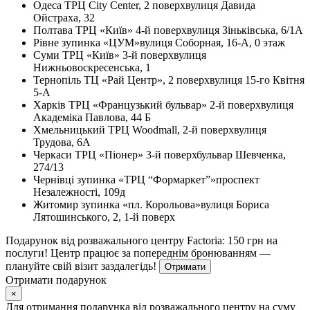
Одеса
ТРЦ City Center, 2 поверх
вулиця Давида
Ойстраха, 32
Полтава
ТРЦ «Київ» 4-й поверх
вулиця Зіньківська, 6/1А
Рівне
зупинка «ЦУМ»
вулиця Соборная, 16-А, 0 этаж
Суми
ТРЦ «Київ» 3-й поверх
вулиця
Нижньовоскресенська, 1
Тернопіль
ТЦ «Рай Центр», 2 поверх
вулиця 15-го Квітня
5-А
Харків
ТРЦ «Французький бульвар» 2-й поверх
вулиця
Академіка Павлова, 44 Б
Хмельницький
ТРЦ Woodmall, 2-й поверх
вулиця
Трудова, 6А
Черкаси
ТРЦ «Піонер» 3-й поверх
бульвар Шевченка,
274/13
Чернівці
зупинка «ТРЦ “Формаркет”»
проспект
Незалежності, 109д
Житомир
зупинка «пл. Корольова»
вулиця Бориса
Лятошинського, 2, 1-й поверх
Подарунок від розважального центру Factoria: 150 грн на
послуги! Центр працює за попереднім бронюванням —
плануйте свій візит заздалегідь!
Отримати
Отримати подарунок
×
Для отримання подарунка від розважального центру на суму