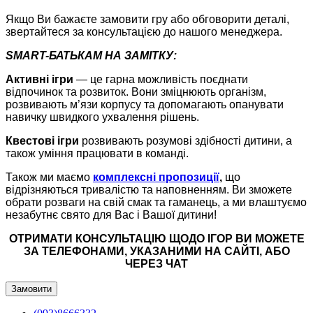
Якщо Ви бажаєте замовити гру або обговорити деталі,
звертайтеся за консультацією до нашого менеджера.
SMART-БАТЬКАМ НА ЗАМІТКУ:
Активні ігри
— це гарна можливість поєднати
відпочинок та розвиток. Вони зміцнюють організм,
розвивають м’язи корпусу та допомагають опанувати
навичку швидкого ухвалення рішень.
Квестові ігри
розвивають розумові здібності дитини, а
також уміння працювати в команді.
Також ми маємо
комплексні пропозиції
,
що
відрізняються тривалістю та наповненням. Ви зможете
обрати розваги на свій смак та гаманець, а ми влаштуємо
незабутнє свято для Вас і Вашої дитини!
ОТРИМАТИ КОНСУЛЬТАЦІЮ ЩОДО ІГОР ВИ МОЖЕТЕ
ЗА ТЕЛЕФОНАМИ, УКАЗАНИМИ НА САЙТІ, АБО
ЧЕРЕЗ ЧАТ
Замовити