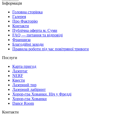
Інформація
Головна сторінка
Галерея
Про Факторію
Контакти
Публічна оферта м. Суми
FAQ — питання та відповіді
Франшиза
Благодійні заходи
Правила роботи під час повітряної тривоги
Послуги
Карта пригод
Лазертаг
NERF
Квести
Лазерний тир
Лазерний лабіринт
Хорор-гра Хованки. Ніч у Фредді
Хорор-гра Хованки
Dance Room
Контакти