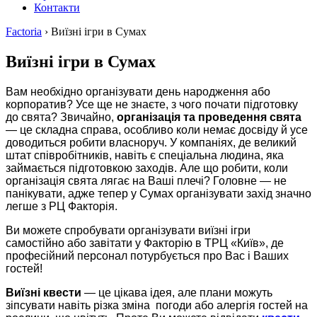
Контакти
Factoria
›
Виїзні ігри в Сумах
Виїзні ігри в Сумах
Вам необхідно організувати день народження або
корпоратив? Усе ще не знаєте, з чого почати підготовку
до свята? Звичайно,
організація та проведення свята
— це складна справа, особливо коли немає досвіду й усе
доводиться робити власноруч. У компаніях, де великий
штат співробітників, навіть є спеціальна людина, яка
займається підготовкою заходів. Але що робити, коли
організація свята лягає на Ваші плечі? Головне — не
панікувати, адже тепер у Сумах організувати захід значно
легше з РЦ Факторія.
Ви можете спробувати організувати виїзні ігри
самостійно або завітати у Факторію в ТРЦ «Київ», де
професійний персонал потурбується про Вас і Ваших
гостей!
Виїзні квести
— це цікава ідея, але плани можуть
зіпсувати навіть різка зміна погоди або алергія гостей на