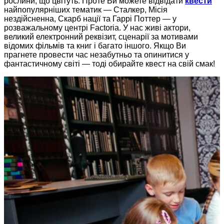
рослини, що цвітуть. Проте Ви можете відвідати
квести
найпопулярніших тематик — Сталкер, Місія
нездійсненна, Скарб нації та Гаррі Поттер — у
розважальному центрі Factoria. У нас живі актори,
великий електронний реквізит, сценарії за мотивами
відомих фільмів та книг і багато іншого. Якщо Ви
прагнете провести час незабутньо та опинитися у
фантастичному світі — тоді обирайте квест на свій смак!