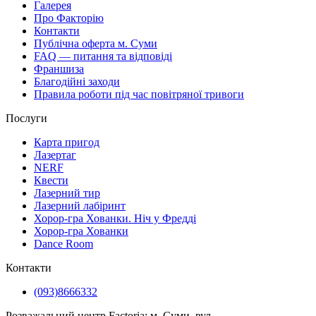
Галерея
Про Факторію
Контакти
Публічна оферта м. Суми
FAQ — питання та відповіді
Франшиза
Благодійні заходи
Правила роботи під час повітряної тривоги
Послуги
Карта пригод
Лазертаг
NERF
Квести
Лазерний тир
Лазерний лабіринт
Хорор-гра Хованки. Ніч у Фредді
Хорор-гра Хованки
Dance Room
Контакти
(093)8666332
Розважальний центр Factoria: м. Суми, ​вул.