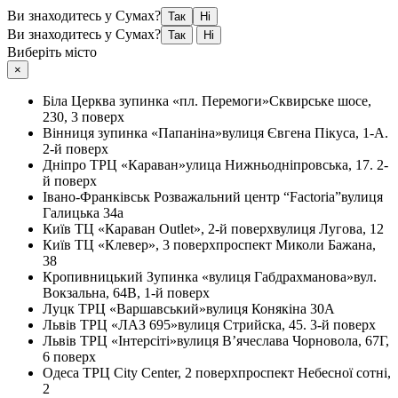
Ви знаходитесь у Сумах?
Так
Ні
Ви знаходитесь у Сумах?
Так
Ні
Виберіть місто
×
Біла Церква
зупинка «пл. Перемоги»
Сквирське шосе,
230, 3 поверх
Вінниця
зупинка «Папаніна»
вулиця Євгена Пікуса, 1-А.
2-й поверх
Дніпро
ТРЦ «Караван»
улица Нижньодніпровська, 17. 2-
й поверх
Івано-Франківськ
Розважальний центр “Factoria”
вулиця
Галицька 34а
Київ
ТЦ «Караван Outlet», 2-й поверх
вулиця Лугова, 12
Київ
ТЦ «Клевер», 3 поверх
проспект Миколи Бажана,
38
Кропивницький
Зупинка «вулиця Габдрахманова»
вул.
Вокзальна, 64В, 1-й поверх
Луцк
ТРЦ «Варшавський»
вулиця Конякіна 30А
Львів
ТРЦ «ЛАЗ 695»
вулиця Стрийска, 45. 3-й поверх
Львів
ТРЦ «Інтерсіті»
вулиця В’ячеслава Чорновола, 67Г,
6 поверх
Одеса
ТРЦ City Center, 2 поверх
проспект Небесної сотні,
2