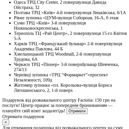
Одеса
ТРЦ City Center, 2 поверх
вулиця Давида
Ойстраха, 32
Полтава
ТРЦ «Київ» 4-й поверх
вулиця Зіньківська, 6/1А
Рівне
зупинка «ЦУМ»
вулиця Соборная, 16-А, 0 этаж
Суми
ТРЦ «Київ» 3-й поверх
вулиця
Нижньовоскресенська, 1
Тернопіль
ТЦ «Рай Центр», 2 поверх
вулиця 15-го Квітня
5-А
Харків
ТРЦ «Французький бульвар» 2-й поверх
вулиця
Академіка Павлова, 44 Б
Хмельницький
ТРЦ Woodmall, 2-й поверх
вулиця
Трудова, 6А
Черкаси
ТРЦ «Піонер» 3-й поверх
бульвар Шевченка,
274/13
Чернівці
зупинка «ТРЦ “Формаркет”»
проспект
Незалежності, 109д
Житомир
зупинка «пл. Корольова»
вулиця Бориса
Лятошинського, 2, 1-й поверх
Подарунок від розважального центру Factoria: 150 грн на
послуги! Центр працює за попереднім бронюванням —
плануйте свій візит заздалегідь!
Отримати
Отримати подарунок
×
Для отримання подарунка від розважального центру на суму