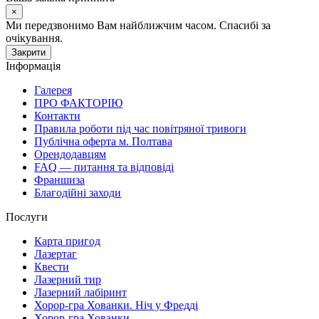
×
Ми передзвонимо Вам найближчим часом. Спасибі за
очікування.
Закрити
Інформація
Галерея
ПРО ФАКТОРІЮ
Контакти
Правила роботи під час повітряної тривоги
Публічна оферта м. Полтава
Орендодавцям
FAQ — питання та відповіді
Франшиза
Благодійні заходи
Послуги
Карта пригод
Лазертаг
Квести
Лазерний тир
Лазерний лабіринт
Хорор-гра Хованки. Ніч у Фредді
Хорор-гра Хованки