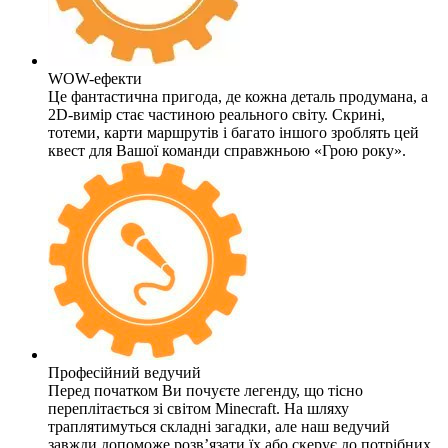
WOW-ефекти
Це фантастична пригода, де кожна деталь продумана, а
2D-вимір стає частиною реального світу. Скрині,
тотеми, карти маршрутів і багато іншого зроблять цей
квест для Вашої команди справжньою «Грою року».
Професійний ведучий
Перед початком Ви почуєте легенду, що тісно
переплітається зі світом Minecraft. На шляху
траплятимуться складні загадки, але наш ведучий
завжди допоможе розв’язати їх або скерує до потрібних