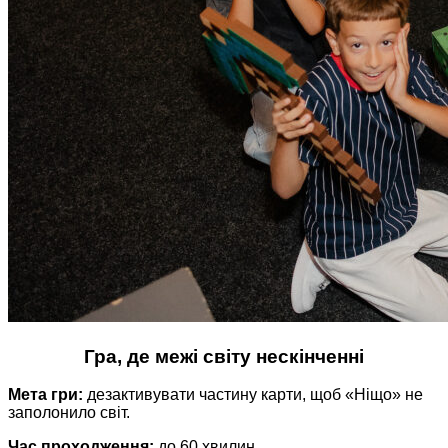
Гра, де межі світу нескінченні
Мета гри:
дезактивувати частину карти, щоб «Ніщо» не
заполонило світ.
Час проходження:
до 60 хвилин.