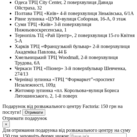
Одеса
ТРЦ City Center, 2 поверх
вулиця Давида
Ойстраха, 32
Полтава
ТРЦ «Київ» 4-й поверх
вулиця Зіньківська, 6/1А
Рівне
зупинка «ЦУМ»
вулиця Соборная, 16-А, 0 этаж
Суми
ТРЦ «Київ» 3-й поверх
вулиця
Нижньовоскресенська, 1
Тернопіль
ТЦ «Рай Центр», 2 поверх
вулиця 15-го Квітня
5-А
Харків
ТРЦ «Французький бульвар» 2-й поверх
вулиця
Академіка Павлова, 44 Б
Хмельницький
ТРЦ Woodmall, 2-й поверх
вулиця
Трудова, 6А
Черкаси
ТРЦ «Піонер» 3-й поверх
бульвар Шевченка,
274/13
Чернівці
зупинка «ТРЦ “Формаркет”»
проспект
Незалежності, 109д
Житомир
зупинка «пл. Корольова»
вулиця Бориса
Лятошинського, 2, 1-й поверх
Подарунок від розважального центру Factoria: 150 грн на
послуги!
Отримати
Отримати подарунок
×
Для отримання подарунка від розважального центру на суму
150 грн заповніть форму нижче