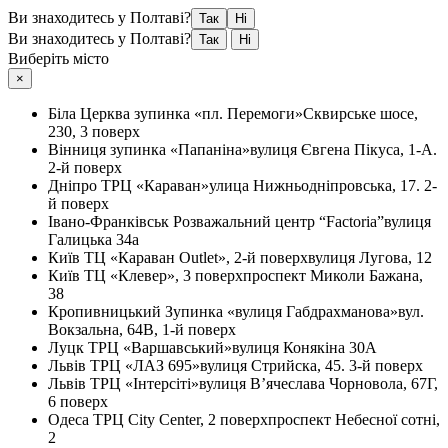
Ви знаходитесь у Полтаві?
Так
Ні
Ви знаходитесь у Полтаві?
Так
Ні
Виберіть місто
×
Біла Церква
зупинка «пл. Перемоги»
Сквирське шосе,
230, 3 поверх
Вінниця
зупинка «Папаніна»
вулиця Євгена Пікуса, 1-А.
2-й поверх
Дніпро
ТРЦ «Караван»
улица Нижньодніпровська, 17. 2-
й поверх
Івано-Франківськ
Розважальний центр “Factoria”
вулиця
Галицька 34а
Київ
ТЦ «Караван Outlet», 2-й поверх
вулиця Лугова, 12
Київ
ТЦ «Клевер», 3 поверх
проспект Миколи Бажана,
38
Кропивницький
Зупинка «вулиця Габдрахманова»
вул.
Вокзальна, 64В, 1-й поверх
Луцк
ТРЦ «Варшавський»
вулиця Конякіна 30А
Львів
ТРЦ «ЛАЗ 695»
вулиця Стрийска, 45. 3-й поверх
Львів
ТРЦ «Інтерсіті»
вулиця В’ячеслава Чорновола, 67Г,
6 поверх
Одеса
ТРЦ City Center, 2 поверх
проспект Небесної сотні,
2