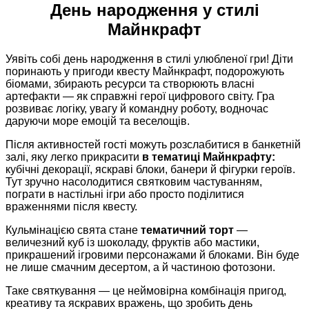
День народження у стилі
Майнкрафт
Уявіть собі день народження в стилі улюбленої гри! Діти
поринають у пригоди квесту Майнкрафт, подорожують
біомами, збирають ресурси та створюють власні
артефакти — як справжні герої цифрового світу. Гра
розвиває логіку, увагу й командну роботу, водночас
даруючи море емоцій та веселощів.
Після активностей гості можуть розслабитися в банкетній
залі, яку легко прикрасити
в тематиці Майнкрафту:
кубічні декорації, яскраві блоки, банери й фігурки героїв.
Тут зручно насолодитися святковим частуванням,
пограти в настільні ігри або просто поділитися
враженнями після квесту.
Кульмінацією свята стане
тематичний торт
—
величезний куб із шоколаду, фруктів або мастики,
прикрашений ігровими персонажами й блоками. Він буде
не лише смачним десертом, а й частиною фотозони.
Таке святкування — це неймовірна комбінація пригод,
креативу та яскравих вражень, що зробить день