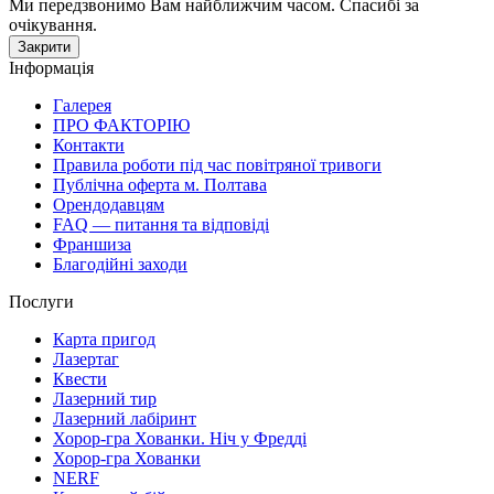
Ми передзвонимо Вам найближчим часом. Спасибі за
очікування.
Закрити
Інформація
Галерея
ПРО ФАКТОРІЮ
Контакти
Правила роботи під час повітряної тривоги
Публічна оферта м. Полтава
Орендодавцям
FAQ — питання та відповіді
Франшиза
Благодійні заходи
Послуги
Карта пригод
Лазертаг
Квести
Лазерний тир
Лазерний лабіринт
Хорор-гра Хованки. Ніч у Фредді
Хорор-гра Хованки
NERF