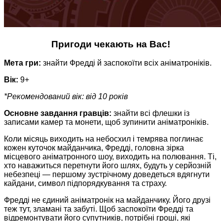
Пригоди чекають на Вас!
Мета гри:
знайти Фредді й заспокоїти всіх аніматроніків.
Вік:
9+
*Рекомендований вік: від 10 років
Основне завдання гравців:
знайти всі флешки із
записами камер та монети, щоб зупинити аніматроніків.
Коли місяць виходить на небосхил і темрява поглинає
кожен куточок майданчика, Фредді, головна зірка
місцевого аніматронного шоу, виходить на полювання. Ті,
хто наважиться перетнути його шлях, будуть у серйозній
небезпеці — першому зустрічному доведеться вдягнути
кайдани, символ підпорядкування та страху.
Фредді не єдиний аніматронік на майданчику. Його друзі
теж тут, зламані та забуті. Щоб заспокоїти Фредді та
відремонтувати його супутників, потрібні гроші, які