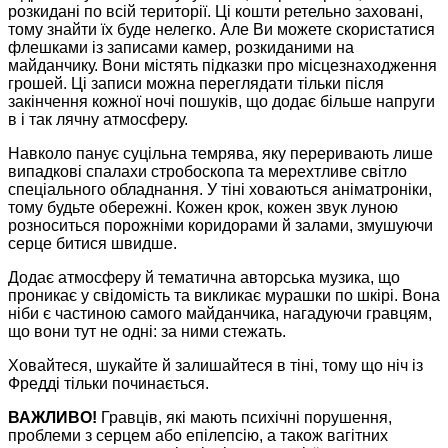
розкидані по всій території. Ці кошти ретельно заховані,
тому знайти їх буде нелегко. Але Ви можете скористатися
флешками із записами камер, розкиданими на
майданчику. Вони містять підказки про місцезнаходження
грошей. Ці записи можна переглядати тільки після
закінчення кожної ночі пошуків, що додає більше напруги
в і так лячну атмосферу.
Навколо панує суцільна темрява, яку переривають лише
випадкові спалахи стробоскопа та мерехтливе світло
спеціального обладнання. У тіні ховаються аніматроніки,
тому будьте обережні. Кожен крок, кожен звук луною
розноситься порожніми коридорами й залами, змушуючи
серце битися швидше.
Додає атмосферу й тематична авторська музика, що
проникає у свідомість та викликає мурашки по шкірі. Вона
ніби є частиною самого майданчика, нагадуючи гравцям,
що вони тут не одні: за ними стежать.
Ховайтеся, шукайте й залишайтеся в тіні, тому що ніч із
Фредді тільки починається.
ВАЖЛИВО!
Гравців, які мають психічні порушення,
проблеми з серцем або епілепсію, а також вагітних