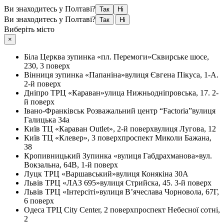
Ви знаходитесь у Полтаві?
Так
Ні
Ви знаходитесь у Полтаві?
Так
Ні
Виберіть місто
×
Біла Церква
зупинка «пл. Перемоги»
Сквирське шосе,
230, 3 поверх
Вінниця
зупинка «Папаніна»
вулиця Євгена Пікуса, 1-А.
2-й поверх
Дніпро
ТРЦ «Караван»
улица Нижньодніпровська, 17. 2-
й поверх
Івано-Франківськ
Розважальний центр “Factoria”
вулиця
Галицька 34а
Київ
ТЦ «Караван Outlet», 2-й поверх
вулиця Лугова, 12
Київ
ТЦ «Клевер», 3 поверх
проспект Миколи Бажана,
38
Кропивницький
Зупинка «вулиця Габдрахманова»
вул.
Вокзальна, 64В, 1-й поверх
Луцк
ТРЦ «Варшавський»
вулиця Конякіна 30А
Львів
ТРЦ «ЛАЗ 695»
вулиця Стрийска, 45. 3-й поверх
Львів
ТРЦ «Інтерсіті»
вулиця В’ячеслава Чорновола, 67Г,
6 поверх
Одеса
ТРЦ City Center, 2 поверх
проспект Небесної сотні,
2