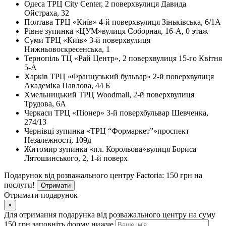
Одеса
ТРЦ City Center, 2 поверх
вулиця Давида
Ойстраха, 32
Полтава
ТРЦ «Київ» 4-й поверх
вулиця Зіньківська, 6/1А
Рівне
зупинка «ЦУМ»
вулиця Соборная, 16-А, 0 этаж
Суми
ТРЦ «Київ» 3-й поверх
вулиця
Нижньовоскресенська, 1
Тернопіль
ТЦ «Рай Центр», 2 поверх
вулиця 15-го Квітня
5-А
Харків
ТРЦ «Французький бульвар» 2-й поверх
вулиця
Академіка Павлова, 44 Б
Хмельницький
ТРЦ Woodmall, 2-й поверх
вулиця
Трудова, 6А
Черкаси
ТРЦ «Піонер» 3-й поверх
бульвар Шевченка,
274/13
Чернівці
зупинка «ТРЦ “Формаркет”»
проспект
Незалежності, 109д
Житомир
зупинка «пл. Корольова»
вулиця Бориса
Лятошинського, 2, 1-й поверх
Подарунок від розважального центру Factoria: 150 грн на
послуги!
Отримати
Отримати подарунок
×
Для отримання подарунка від розважального центру на суму
150 грн заповніть форму нижче