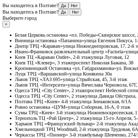
Вы находитесь в Полтаве?
Да
Нет
Вы находитесь в Полтаве?
Да
Нет
Выберите город
×
Белая Церковь
остановка «пл. Победы»
Сквирское шоссе, 
Винница
остановка «Папанина»
улица Евгения Пикуса, 1-
Днепр
ТРЦ «Караван»
улица Нижнеднепровская, 17. 2-й 
Ивано-Франковск
развлекательный центр «Factoria»
улица
Киев
ТЦ «Караван Outlet», 2-й этаж
улица Луговая, 12
Киев
ТЦ «Клевер», 3 этаж
проспект Николая Бажана, 38
Кропивницкий
Остановка «ул. Габдрахманова»
ул. Вокзал
Луцк
ТРЦ «Варшавский»
улица Конякина 30а
Львов
ТРЦ «ЛАЗ 695»
улица Стрыйская, 45, 3-й этаж
Львов
ТРЦ «Интерсити»
улица Вячеслава Черновола, 67Г,
Одесса
ТРЦ «City Center», 2 этаж
проспект Небесной сотни
Одесса
ТРЦ «City Center», 2 этаж
улица Давида Ойстраха,
Полтава
ТРЦ «Киев» 4-й этаж
улица Зиньковская, 6/1А
Ровно
остановка «ЦУМ»
улица Соборная, 16-А, 0 этаж
Сумы
ТРЦ «Киев» 3-й этаж
улица Нижневоскресенская, 1
Тернополь
ТЦ «Рай Центр», 2 этаж
улица 15-го Апреля, 5
Харьков
ТРЦ «Французский бульвар» 2-й этаж
улица Акад
Хмельницкий
ТРЦ Woodmall, 2-й этаж
улица Трудовая, 6
Черкассы
ТРЦ «Пионер» 3-й этаж
бульвар Шевченко, 274/