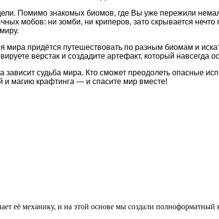
дели. Помимо знакомых биомов, где Вы уже пережили немал
вычных мобов: ни зомби, ни криперов, зато скрывается нечт
миру.
ия мира придётся путешествовать по разным биомам и иска
вируете верстак и создадите артефакт, который навсегда о
а зависит судьба мира. Кто сможет преодолеть опасные исп
 и магию крафтинга — и спасите мир вместе!
нает её механику, и на этой основе мы создали полноформатный 