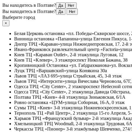
Вы находитесь в Полтаве?
Да
Нет
Вы находитесь в Полтаве?
Да
Нет
Выберите город
×
Белая Церковь
остановка «пл. Победы»
Сквирское шоссе, 
Винница
остановка «Папанина»
улица Евгения Пикуса, 1-
Днепр
ТРЦ «Караван»
улица Нижнеднепровская, 17. 2-й 
Ивано-Франковск
развлекательный центр «Factoria»
улица
Киев
ТЦ «Караван Outlet», 2-й этаж
улица Луговая, 12
Киев
ТЦ «Клевер», 3 этаж
проспект Николая Бажана, 38
Кропивницкий
Остановка «ул. Габдрахманова»
ул. Вокзал
Луцк
ТРЦ «Варшавский»
улица Конякина 30а
Львов
ТРЦ «ЛАЗ 695»
улица Стрыйская, 45, 3-й этаж
Львов
ТРЦ «Интерсити»
улица Вячеслава Черновола, 67Г,
Одесса
ТРЦ «City Center», 2 этаж
проспект Небесной сотни
Одесса
ТРЦ «City Center», 2 этаж
улица Давида Ойстраха,
Полтава
ТРЦ «Киев» 4-й этаж
улица Зиньковская, 6/1А
Ровно
остановка «ЦУМ»
улица Соборная, 16-А, 0 этаж
Сумы
ТРЦ «Киев» 3-й этаж
улица Нижневоскресенская, 1
Тернополь
ТЦ «Рай Центр», 2 этаж
улица 15-го Апреля, 5
Харьков
ТРЦ «Французский бульвар» 2-й этаж
улица Акад
Хмельницкий
ТРЦ Woodmall, 2-й этаж
улица Трудовая, 6
Черкассы
ТРЦ «Пионер» 3-й этаж
бульвар Шевченко, 274/