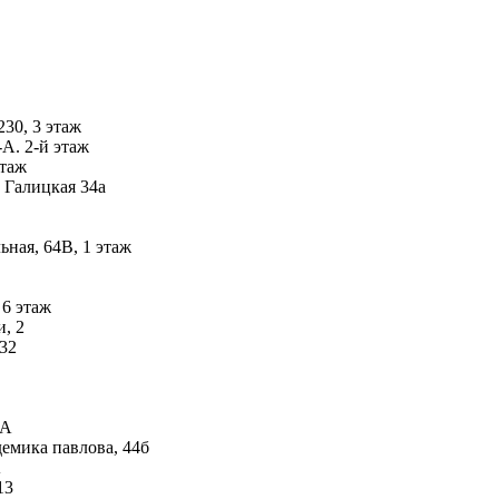
230, 3 этаж
А. 2-й этаж
этаж
 Галицкая 34а
ьная, 64В, 1 этаж
 6 этаж
, 2
 32
-А
емика павлова, 44б
А
13