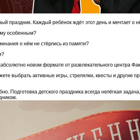
й праздник. Каждый ребёнок ждёт этот день и мечтает о н
ему особенным?
минания о нём не стёрлись из памяти?
и?
 абсолютно новом формате от развлекательного центра Фак
те выбрать активные игры, стрелялки, квесты и другие п
но. Подготовка детского праздника всегда нелёгкая задача
дником.