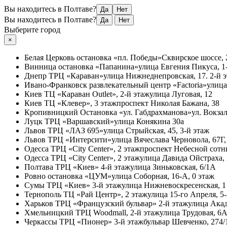
Вы находитесь в Полтаве?
Да
Нет
Вы находитесь в Полтаве?
Да
Нет
Выберите город
×
Белая Церковь
остановка «пл. Победы»
Сквирское шоссе, 
Винница
остановка «Папанина»
улица Евгения Пикуса, 1-
Днепр
ТРЦ «Караван»
улица Нижнеднепровская, 17. 2-й 
Ивано-Франковск
развлекательный центр «Factoria»
улица
Киев
ТЦ «Караван Outlet», 2-й этаж
улица Луговая, 12
Киев
ТЦ «Клевер», 3 этаж
проспект Николая Бажана, 38
Кропивницкий
Остановка «ул. Габдрахманова»
ул. Вокзал
Луцк
ТРЦ «Варшавский»
улица Конякина 30а
Львов
ТРЦ «ЛАЗ 695»
улица Стрыйская, 45, 3-й этаж
Львов
ТРЦ «Интерсити»
улица Вячеслава Черновола, 67Г,
Одесса
ТРЦ «City Center», 2 этаж
проспект Небесной сотни
Одесса
ТРЦ «City Center», 2 этаж
улица Давида Ойстраха,
Полтава
ТРЦ «Киев» 4-й этаж
улица Зиньковская, 6/1А
Ровно
остановка «ЦУМ»
улица Соборная, 16-А, 0 этаж
Сумы
ТРЦ «Киев» 3-й этаж
улица Нижневоскресенская, 1
Тернополь
ТЦ «Рай Центр», 2 этаж
улица 15-го Апреля, 5
Харьков
ТРЦ «Французский бульвар» 2-й этаж
улица Акад
Хмельницкий
ТРЦ Woodmall, 2-й этаж
улица Трудовая, 6
Черкассы
ТРЦ «Пионер» 3-й этаж
бульвар Шевченко, 274/