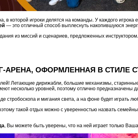
а, в которой игроки делятся на команды. У каждого игрока
ей
— это отличный способ выплеснуть накопившуюся энерг
адания из миссий и сценариев, предложенных инструктором
Г-АРЕНА, ОФОРМЛЕННАЯ В СТИЛЕ 
елей! Летающие дирижабли, большие механизмы, старинны
меют несколько уровней, поэтому отлично предназначены д
е стробоскопа и мигания света, а на фоне будет играть л
оэтому такой отдых можно с уверенностью назвать семейн
да
, Вы можете быть уверены, что на ней играет только Ваш