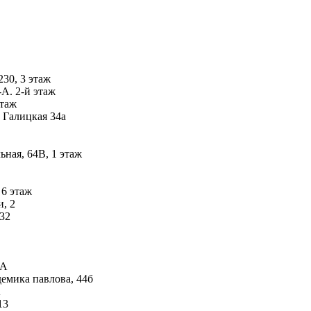
230, 3 этаж
А. 2-й этаж
этаж
 Галицкая 34а
ьная, 64В, 1 этаж
 6 этаж
, 2
 32
-А
емика павлова, 44б
А
13