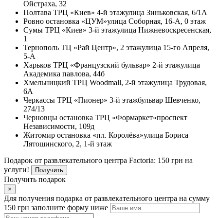
Ойстраха, 32
Полтава
ТРЦ «Киев» 4-й этаж
улица Зиньковская, 6/1А
Ровно
остановка «ЦУМ»
улица Соборная, 16-А, 0 этаж
Сумы
ТРЦ «Киев» 3-й этаж
улица Нижневоскресенская,
1
Тернополь
ТЦ «Рай Центр», 2 этаж
улица 15-го Апреля,
5-А
Харьков
ТРЦ «Французский бульвар» 2-й этаж
улица
Академика павлова, 44б
Хмельницкий
ТРЦ Woodmall, 2-й этаж
улица Трудовая,
6А
Черкассы
ТРЦ «Пионер» 3-й этаж
бульвар Шевченко,
274/13
Черновцы
остановка ТРЦ «Формаркет»
проспект
Независимости, 109д
Житомир
остановка «пл. Королёва»
улица Бориса
Лятошинского, 2, 1-й этаж
Подарок от развлекательного центра Factoria: 150 грн на
услуги!
Получить
Получить подарок
×
Для получения подарка от развлекательного центра на сумму
150 грн заполните форму ниже