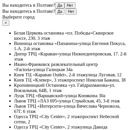
Вы находитесь в Полтаве?
Да
Нет
Вы находитесь в Полтаве?
Да
Нет
Выберите город
×
Белая Церковь
остановка «пл. Победы»
Сквирское
шоссе, 230, 3 этаж
Винница
остановка «Папанина»
улица Евгения Пикуса,
1-А. 2-й этаж
Днепр
ТРЦ «Караван»
улица Нижнеднепровская, 17. 2-й
этаж
Ивано-Франковск
развлекательный центр
«Factoria»
улица Галицкая 34а
Киев
ТЦ «Караван Outlet», 2-й этаж
улица Луговая, 12
Киев
ТЦ «Клевер», 3 этаж
проспект Николая Бажана, 38
Кропивницкий
Остановка «ул. Габдрахманова»
ул.
Вокзальная, 64В, 1 этаж
Луцк
ТРЦ «Варшавский»
улица Конякина 30а
Львов
ТРЦ «ЛАЗ 695»
улица Стрыйская, 45, 3-й этаж
Львов
ТРЦ «Интерсити»
улица Вячеслава Черновола,
67Г, 6 этаж
Одесса
ТРЦ «City Center», 2 этаж
проспект Небесной
сотни, 2
Одесса
ТРЦ «City Center», 2 этаж
улица Давида