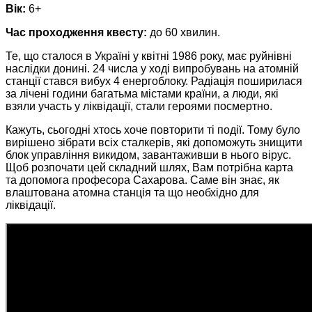
Вік:
6+
Час проходження квесту:
до 60 хвилин.
Те, що сталося в Україні у квітні 1986 року, має руйнівні
наслідки донині.
24 числа у ході випробувань на атомній
станції стався вибух 4 енергоблоку.
Радіація поширилася
за лічені години багатьма містами країни, а люди, які
взяли участь у ліквідації, стали героями посмертно.
Кажуть, сьогодні хтось хоче повторити ті події. Тому було
вирішено зібрати всіх сталкерів, які допоможуть знищити
блок управління викидом, завантаживши в нього вірус.
Щоб розпочати цей складний шлях, Вам потрібна карта
та допомога професора Сахарова. Саме він знає, як
влаштована атомна станція та що необхідно для
ліквідації.