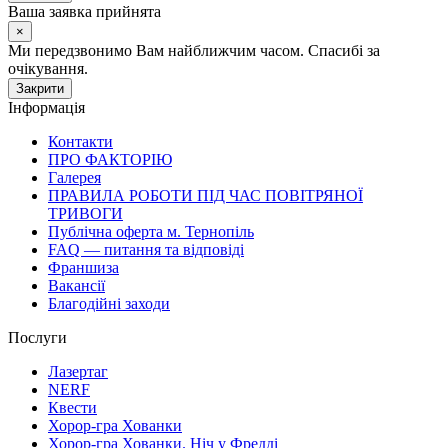
Ваша заявка прийнята
×
Ми передзвонимо Вам найближчим часом. Спасибі за
очікування.
Закрити
Інформація
Контакти
ПРО ФАКТОРІЮ
Галерея
ПРАВИЛА РОБОТИ ПІД ЧАС ПОВІТРЯНОЇ
ТРИВОГИ
Публічна оферта м. Тернопіль
FAQ — питання та відповіді
Франшиза
Вакансії
Благодійні заходи
Послуги
Лазертаг
NERF
Квести
Хорор-гра Хованки
Хорор-гра Хованки. Ніч у Фредді