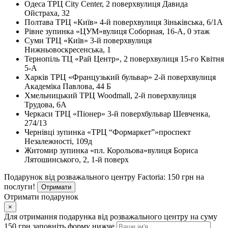
Одеса
ТРЦ City Center, 2 поверх
вулиця Давида
Ойстраха, 32
Полтава
ТРЦ «Київ» 4-й поверх
вулиця Зіньківська, 6/1А
Рівне
зупинка «ЦУМ»
вулиця Соборная, 16-А, 0 этаж
Суми
ТРЦ «Київ» 3-й поверх
вулиця
Нижньовоскресенська, 1
Тернопіль
ТЦ «Рай Центр», 2 поверх
вулиця 15-го Квітня
5-А
Харків
ТРЦ «Французький бульвар» 2-й поверх
вулиця
Академіка Павлова, 44 Б
Хмельницький
ТРЦ Woodmall, 2-й поверх
вулиця
Трудова, 6А
Черкаси
ТРЦ «Піонер» 3-й поверх
бульвар Шевченка,
274/13
Чернівці
зупинка «ТРЦ “Формаркет”»
проспект
Незалежності, 109д
Житомир
зупинка «пл. Корольова»
вулиця Бориса
Лятошинського, 2, 1-й поверх
Подарунок від розважального центру Factoria: 150 грн на
послуги!
Отримати
Отримати подарунок
×
Для отримання подарунка від розважального центру на суму
150 грн заповніть форму нижче