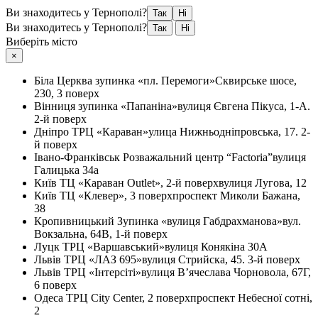
Ви знаходитесь у Тернополі?
Так
Ні
Ви знаходитесь у Тернополі?
Так
Ні
Виберіть місто
×
Біла Церква
зупинка «пл. Перемоги»
Сквирське шосе,
230, 3 поверх
Вінниця
зупинка «Папаніна»
вулиця Євгена Пікуса, 1-А.
2-й поверх
Дніпро
ТРЦ «Караван»
улица Нижньодніпровська, 17. 2-
й поверх
Івано-Франківськ
Розважальний центр “Factoria”
вулиця
Галицька 34а
Київ
ТЦ «Караван Outlet», 2-й поверх
вулиця Лугова, 12
Київ
ТЦ «Клевер», 3 поверх
проспект Миколи Бажана,
38
Кропивницький
Зупинка «вулиця Габдрахманова»
вул.
Вокзальна, 64В, 1-й поверх
Луцк
ТРЦ «Варшавський»
вулиця Конякіна 30А
Львів
ТРЦ «ЛАЗ 695»
вулиця Стрийска, 45. 3-й поверх
Львів
ТРЦ «Інтерсіті»
вулиця В’ячеслава Чорновола, 67Г,
6 поверх
Одеса
ТРЦ City Center, 2 поверх
проспект Небесної сотні,
2