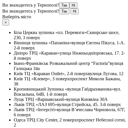
Ви знаходитесь у Тернополі?
Так
Ні
Ви знаходитесь у Тернополі?
Так
Ні
Виберіть місто
×
Біла Церква
зупинка «пл. Перемоги»
Сквирське шосе,
230, 3 поверх
Вінниця
зупинка «Папаніна»
вулиця Євгена Пікуса, 1-А.
2-й поверх
Дніпро
ТРЦ «Караван»
улица Нижньодніпровська, 17. 2-
й поверх
Івано-Франківськ
Розважальний центр “Factoria”
вулиця
Галицька 34а
Київ
ТЦ «Караван Outlet», 2-й поверх
вулиця Лугова, 12
Київ
ТЦ «Клевер», 3 поверх
проспект Миколи Бажана,
38
Кропивницький
Зупинка «вулиця Габдрахманова»
вул.
Вокзальна, 64В, 1-й поверх
Луцк
ТРЦ «Варшавський»
вулиця Конякіна 30А
Львів
ТРЦ «ЛАЗ 695»
вулиця Стрийска, 45. 3-й поверх
Львів
ТРЦ «Інтерсіті»
вулиця В’ячеслава Чорновола, 67Г,
6 поверх
Одеса
ТРЦ City Center, 2 поверх
проспект Небесної сотні,
2