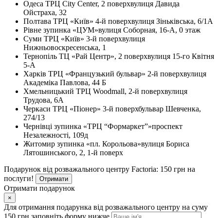
Одеса
ТРЦ City Center, 2 поверх
вулиця Давида
Ойстраха, 32
Полтава
ТРЦ «Київ» 4-й поверх
вулиця Зіньківська, 6/1А
Рівне
зупинка «ЦУМ»
вулиця Соборная, 16-А, 0 этаж
Суми
ТРЦ «Київ» 3-й поверх
вулиця
Нижньовоскресенська, 1
Тернопіль
ТЦ «Рай Центр», 2 поверх
вулиця 15-го Квітня
5-А
Харків
ТРЦ «Французький бульвар» 2-й поверх
вулиця
Академіка Павлова, 44 Б
Хмельницький
ТРЦ Woodmall, 2-й поверх
вулиця
Трудова, 6А
Черкаси
ТРЦ «Піонер» 3-й поверх
бульвар Шевченка,
274/13
Чернівці
зупинка «ТРЦ “Формаркет”»
проспект
Незалежності, 109д
Житомир
зупинка «пл. Корольова»
вулиця Бориса
Лятошинського, 2, 1-й поверх
Подарунок від розважального центру Factoria: 150 грн на
послуги!
Отримати
Отримати подарунок
×
Для отримання подарунка від розважального центру на суму
150 грн заповніть форму нижче