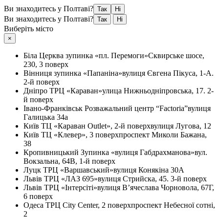
Ви знаходитесь у Полтаві?
Так
Ні
Ви знаходитесь у Полтаві?
Так
Ні
Виберіть місто
×
Біла Церква
зупинка «пл. Перемоги»
Сквирське шосе,
230, 3 поверх
Вінниця
зупинка «Папаніна»
вулиця Євгена Пікуса, 1-А.
2-й поверх
Дніпро
ТРЦ «Караван»
улица Нижньодніпровська, 17. 2-
й поверх
Івано-Франківськ
Розважальний центр “Factoria”
вулиця
Галицька 34а
Київ
ТЦ «Караван Outlet», 2-й поверх
вулиця Лугова, 12
Київ
ТЦ «Клевер», 3 поверх
проспект Миколи Бажана,
38
Кропивницький
Зупинка «вулиця Габдрахманова»
вул.
Вокзальна, 64В, 1-й поверх
Луцк
ТРЦ «Варшавський»
вулиця Конякіна 30А
Львів
ТРЦ «ЛАЗ 695»
вулиця Стрийска, 45. 3-й поверх
Львів
ТРЦ «Інтерсіті»
вулиця В’ячеслава Чорновола, 67Г,
6 поверх
Одеса
ТРЦ City Center, 2 поверх
проспект Небесної сотні,
2