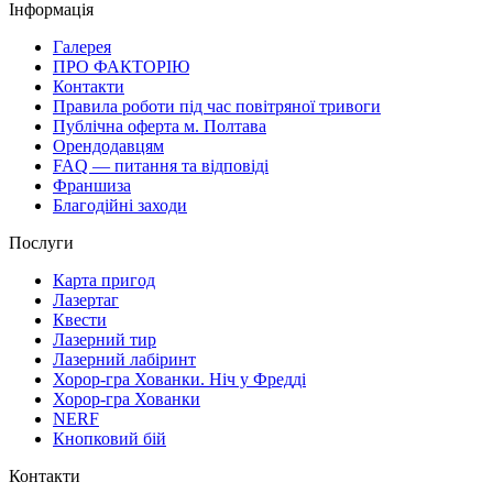
Інформація
Галерея
ПРО ФАКТОРІЮ
Контакти
Правила роботи під час повітряної тривоги
Публічна оферта м. Полтава
Орендодавцям
FAQ — питання та відповіді
Франшиза
Благодійні заходи
Послуги
Карта пригод
Лазертаг
Квести
Лазерний тир
Лазерний лабіринт
Хорор-гра Хованки. Ніч у Фредді
Хорор-гра Хованки
NERF
Кнопковий бій
Контакти