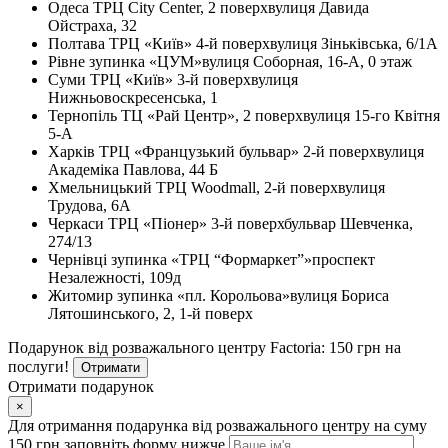
Одеса
ТРЦ City Center, 2 поверх
вулиця Давида
Ойстраха, 32
Полтава
ТРЦ «Київ» 4-й поверх
вулиця Зіньківська, 6/1А
Рівне
зупинка «ЦУМ»
вулиця Соборная, 16-А, 0 этаж
Суми
ТРЦ «Київ» 3-й поверх
вулиця
Нижньовоскресенська, 1
Тернопіль
ТЦ «Рай Центр», 2 поверх
вулиця 15-го Квітня
5-А
Харків
ТРЦ «Французький бульвар» 2-й поверх
вулиця
Академіка Павлова, 44 Б
Хмельницький
ТРЦ Woodmall, 2-й поверх
вулиця
Трудова, 6А
Черкаси
ТРЦ «Піонер» 3-й поверх
бульвар Шевченка,
274/13
Чернівці
зупинка «ТРЦ “Формаркет”»
проспект
Незалежності, 109д
Житомир
зупинка «пл. Корольова»
вулиця Бориса
Лятошинського, 2, 1-й поверх
Подарунок від розважального центру Factoria: 150 грн на
послуги!
Отримати
Отримати подарунок
×
Для отримання подарунка від розважального центру на суму
150 грн заповніть форму нижче