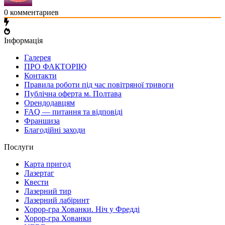
0
комментариев
Інформація
Галерея
ПРО ФАКТОРІЮ
Контакти
Правила роботи під час повітряної тривоги
Публічна оферта м. Полтава
Орендодавцям
FAQ — питання та відповіді
Франшиза
Благодійні заходи
Послуги
Карта пригод
Лазертаг
Квести
Лазерний тир
Лазерний лабіринт
Хорор-гра Хованки. Ніч у Фредді
Хорор-гра Хованки