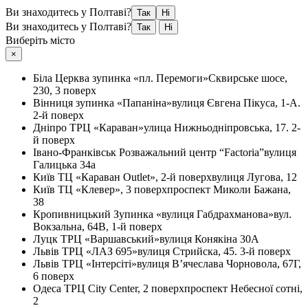
Ви знаходитесь у Полтаві?
Так
Ні
Ви знаходитесь у Полтаві?
Так
Ні
Виберіть місто
×
Біла Церква
зупинка «пл. Перемоги»
Сквирське шосе,
230, 3 поверх
Вінниця
зупинка «Папаніна»
вулиця Євгена Пікуса, 1-А.
2-й поверх
Дніпро
ТРЦ «Караван»
улица Нижньодніпровська, 17. 2-
й поверх
Івано-Франківськ
Розважальний центр “Factoria”
вулиця
Галицька 34а
Київ
ТЦ «Караван Outlet», 2-й поверх
вулиця Лугова, 12
Київ
ТЦ «Клевер», 3 поверх
проспект Миколи Бажана,
38
Кропивницький
Зупинка «вулиця Габдрахманова»
вул.
Вокзальна, 64В, 1-й поверх
Луцк
ТРЦ «Варшавський»
вулиця Конякіна 30А
Львів
ТРЦ «ЛАЗ 695»
вулиця Стрийска, 45. 3-й поверх
Львів
ТРЦ «Інтерсіті»
вулиця В’ячеслава Чорновола, 67Г,
6 поверх
Одеса
ТРЦ City Center, 2 поверх
проспект Небесної сотні,
2