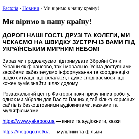
Factoria
›
Новини
›
Ми віримо в нашу країну!
Ми віримо в нашу країну!
ДОРОГІ НАШІ ГОСТІ, ДРУЗІ ТА КОЛЕГИ, МИ
ЧЕКАЄМО НА ШВИДКУ ЗУСТРІЧ ІЗ ВАМИ ПІД
УКРАЇНСЬКИМ МИРНИМ НЕБОМ!
Зараз ми продовжуємо підтримувати Збройні Сили
України як фінансово, так і морально. Усіма доступними
засобами забезпечуємо інформування та координацію
щодо ситуації, що склалася, і дуже сподіваємося, що
кожен зуміє знайти шлях додому.
Розважальний центр Факторія поки призупинив роботу,
однак ми зібрали для Вас та Ваших дітей кілька корисних
сайтів із безкоштовними аудіокнигами, казками та
мультфільмами.
https://www.yakaboo.ua
— книги та аудіокниги, казки
https://megogo.net/ua
— мультики та фільми