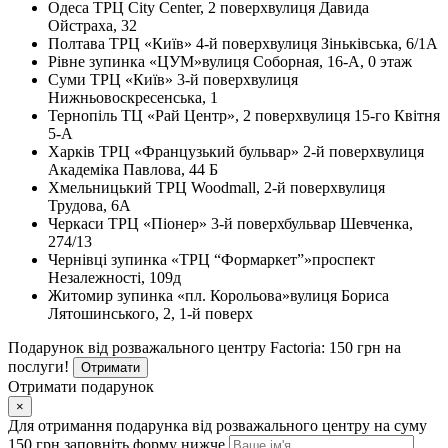
Одеса
ТРЦ City Center, 2 поверх
вулиця Давида
Ойстраха, 32
Полтава
ТРЦ «Київ» 4-й поверх
вулиця Зіньківська, 6/1А
Рівне
зупинка «ЦУМ»
вулиця Соборная, 16-А, 0 этаж
Суми
ТРЦ «Київ» 3-й поверх
вулиця
Нижньовоскресенська, 1
Тернопіль
ТЦ «Рай Центр», 2 поверх
вулиця 15-го Квітня
5-А
Харків
ТРЦ «Французький бульвар» 2-й поверх
вулиця
Академіка Павлова, 44 Б
Хмельницький
ТРЦ Woodmall, 2-й поверх
вулиця
Трудова, 6А
Черкаси
ТРЦ «Піонер» 3-й поверх
бульвар Шевченка,
274/13
Чернівці
зупинка «ТРЦ “Формаркет”»
проспект
Незалежності, 109д
Житомир
зупинка «пл. Корольова»
вулиця Бориса
Лятошинського, 2, 1-й поверх
Подарунок від розважального центру Factoria: 150 грн на
послуги!
Отримати
Отримати подарунок
×
Для отримання подарунка від розважального центру на суму
150 грн заповніть форму нижче