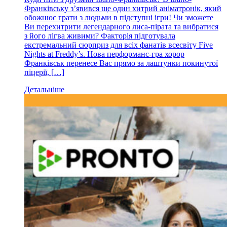
Франківську з’явився ще один хитрий аніматронік, який
обожнює грати з людьми в підступні ігри! Чи зможете
Ви перехитрити легендарного лиса-пірата та вибратися
з його лігва живими? Факторія підготувала
екстремальний сюрприз для всіх фанатів всесвіту Five
Nights at Freddy’s. Нова перформанс-гра хорор
Франківськ перенесе Вас прямо за лаштунки покинутої
піцерії, […]
Детальніше