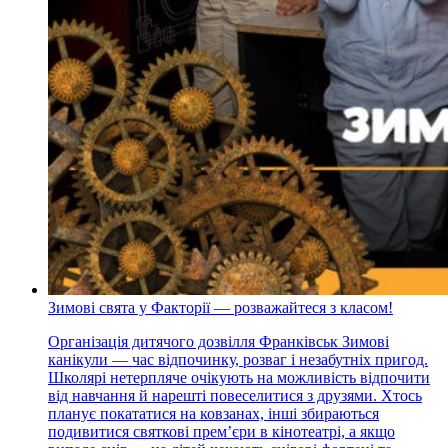
Зимові свята у Факторії — розважайтеся з класом!
Організація дитячого дозвілля Франківськ Зимові
канікули — час відпочинку, розваг і незабутніх пригод.
Школярі нетерпляче очікують на можливість відпочити
від навчання й нарешті повеселитися з друзями. Хтось
планує покататися на ковзанах, інші збираються
подивитися святкові прем’єри в кінотеатрі, а якщо