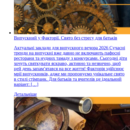
Випускний у Факторії. Свято без стресу для батьків
Актуальні заклади для випускного вечора 2026 Сучасні
тренди на випускні вже давно не включають пафосні
ресторани та нудних тамаду з конкурсами. Сьогодні діти
хочуть святкувати яскраво, активно та незвично, щоб
цей день запам’ятався на все життя! Факторія здійснює
мрії випускників, адже ми пропонуємо унікальне свято
в стилі стімпанк. Для батьків та вчителів це ідеальний
варіант: […]
Детальніше