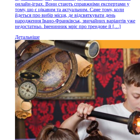
онлайн-іграх. Вони стають справжніми експертами у
тому, що є цікавим та актуальним. Саме тому, коли
йдеться про вибір місця, де відсвяткувати день
народження Івано-Франківськ, звичайних варіантів уже
недостатньо. Іменинник мріє про трендове й […]
Детальніше