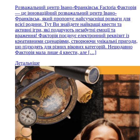
Розважальний центр Івано-Франківськ Factoria Факторія
— це інноваційний розважальний центр Івано-
Франківськ, який пропонує найсучасніші розваги для
всієї родини. Тут Ви знайдете найкращі квести та
активні ігри, які подарують незабутні емоції та
враження! Факторія поєднує електронний реквізит із
креативними сценаріями, створюючи унікальні пригоди,
що підходять для різних вікових категорій. Нещодавно
Факторія мала лише 4 квести, але […]
Детальніше