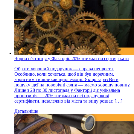
Чорна пʼятниця у Факторії: 20% знижки на сертифікати
Обрати хороший подарунок — справа непроста.
Особливо, коли хочеться, щоб він був доречним,
корисним і викликав щирі емоції. Якщо зараз Ви в
пошуку ідеї на новорічні свята — маємо хорошу новину.
Лише з 28 по 30 листопада у Факторії діє унікальна
пропозиція — 20% знижки на всі подарункові
сертифікати, незалежно від міста та виду розваг. […]
Детальніше