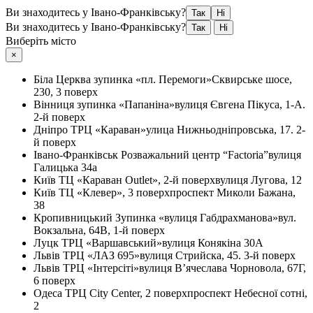
Ви знаходитесь у Івано-Франківську?
Так
Ні
Ви знаходитесь у Івано-Франківську?
Так
Ні
Виберіть місто
×
Біла Церква
зупинка «пл. Перемоги»
Сквирське шосе,
230, 3 поверх
Вінниця
зупинка «Папаніна»
вулиця Євгена Пікуса, 1-А.
2-й поверх
Дніпро
ТРЦ «Караван»
улица Нижньодніпровська, 17. 2-
й поверх
Івано-Франківськ
Розважальний центр “Factoria”
вулиця
Галицька 34а
Київ
ТЦ «Караван Outlet», 2-й поверх
вулиця Лугова, 12
Київ
ТЦ «Клевер», 3 поверх
проспект Миколи Бажана,
38
Кропивницький
Зупинка «вулиця Габдрахманова»
вул.
Вокзальна, 64В, 1-й поверх
Луцк
ТРЦ «Варшавський»
вулиця Конякіна 30А
Львів
ТРЦ «ЛАЗ 695»
вулиця Стрийска, 45. 3-й поверх
Львів
ТРЦ «Інтерсіті»
вулиця В’ячеслава Чорновола, 67Г,
6 поверх
Одеса
ТРЦ City Center, 2 поверх
проспект Небесної сотні,
2