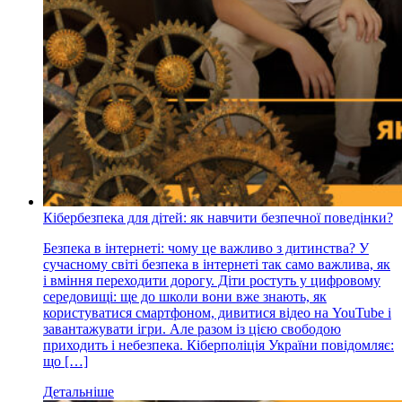
Кібербезпека для дітей: як навчити безпечної поведінки?
Безпека в інтернеті: чому це важливо з дитинства? У
сучасному світі безпека в інтернеті так само важлива, як
і вміння переходити дорогу. Діти ростуть у цифровому
середовищі: ще до школи вони вже знають, як
користуватися смартфоном, дивитися відео на YouTube і
завантажувати ігри. Але разом із цією свободою
приходить і небезпека. Кіберполіція України повідомляє:
що […]
Детальніше