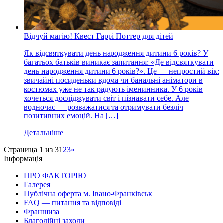
Відчуй магію! Квест Гаррі Поттер для дітей
Як відсвяткувати день народження дитини 6 років? У
багатьох батьків виникає запитання: «Де відсвяткувати
день народження дитини 6 років?». Це — непростий вік:
звичайні посиденьки вдома чи банальні аніматори в
костюмах уже не так радують іменинника. У 6 років
хочеться досліджувати світ і пізнавати себе. Але
водночас — розважатися та отримувати безліч
позитивних емоцій. На […]
Детальніше
Страница 1 из 3
1
2
3
»
Інформація
ПРО ФАКТОРІЮ
Галерея
Публічна оферта м. Івано-Франківськ
FAQ — питання та відповіді
Франшиза
Благодійні заходи