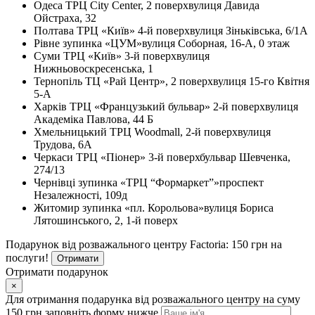
Одеса
ТРЦ City Center, 2 поверх
вулиця Давида
Ойстраха, 32
Полтава
ТРЦ «Київ» 4-й поверх
вулиця Зіньківська, 6/1А
Рівне
зупинка «ЦУМ»
вулиця Соборная, 16-А, 0 этаж
Суми
ТРЦ «Київ» 3-й поверх
вулиця
Нижньовоскресенська, 1
Тернопіль
ТЦ «Рай Центр», 2 поверх
вулиця 15-го Квітня
5-А
Харків
ТРЦ «Французький бульвар» 2-й поверх
вулиця
Академіка Павлова, 44 Б
Хмельницький
ТРЦ Woodmall, 2-й поверх
вулиця
Трудова, 6А
Черкаси
ТРЦ «Піонер» 3-й поверх
бульвар Шевченка,
274/13
Чернівці
зупинка «ТРЦ “Формаркет”»
проспект
Незалежності, 109д
Житомир
зупинка «пл. Корольова»
вулиця Бориса
Лятошинського, 2, 1-й поверх
Подарунок від розважального центру Factoria: 150 грн на
послуги!
Отримати
Отримати подарунок
×
Для отримання подарунка від розважального центру на суму
150 грн заповніть форму нижче