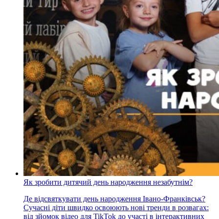
Як зробити дитячий день народження незабутнім?
Де відсвяткувати день народження Івано-Франківськ?
Сучасні діти швидко освоюють нові тренди в розвагах:
від зйомок відео для TikTok до участі в інтерактивних