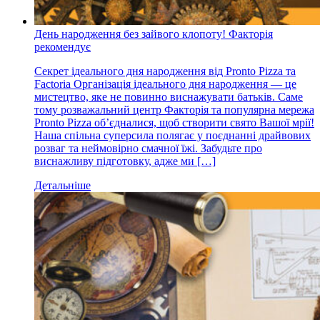
День народження без зайвого клопоту! Факторія
рекомендує
Секрет ідеального дня народження від Pronto Pizza та
Factoria Організація ідеального дня народження — це
мистецтво, яке не повинно виснажувати батьків. Саме
тому розважальний центр Факторія та популярна мережа
Pronto Pizza об’єдналися, щоб створити свято Вашої мрії!
Наша спільна суперсила полягає у поєднанні драйвових
розваг та неймовірно смачної їжі. Забудьте про
виснажливу підготовку, адже ми […]
Детальніше