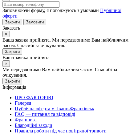
Заповнюючи форму, я погоджуюсь з умовами
Публічної
оферти
Закрити
Замовити
Заказать
×
Ваша заявка прийнята. Ми передзвонимо Вам найближчим
часом. Спасибі за очікування.
Закрити
Ваша заявка прийнята
×
Ми передзвонимо Вам найближчим часом. Спасибі за
очікування.
Закрити
Інформація
ПРО ФАКТОРІЮ
Галерея
Публічна оферта м. Івано-Франківськ
FAQ — питання та відповіді
Франшиза
Благодійні заходи
Правила роботи під час повітряної тривоги