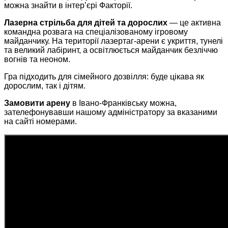
можна знайти в інтер’єрі
Факторії
.
Лазерна стрільба для дітей та дорослих
— це активна
командна розвага на спеціалізованому ігровому
майданчику. На території лазертаг-арени є укриття, тунелі
та великий лабіринт, а освітлюється майданчик безліччю
вогнів та неоном.
Гра підходить для сімейного дозвілля: буде цікава як
дорослим, так і дітям.
Замовити арену
в Івано-Франківську можна,
зателефонувавши нашому адміністратору за вказаними
на сайті номерами.