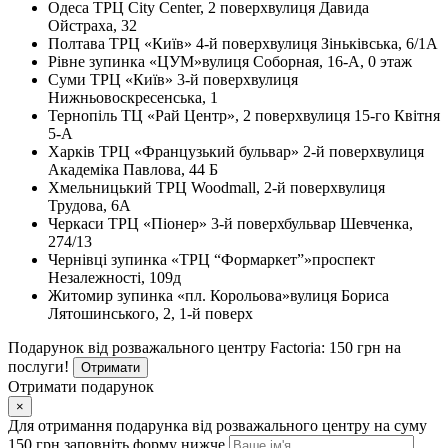
Одеса
ТРЦ City Center, 2 поверх
вулиця Давида
Ойстраха, 32
Полтава
ТРЦ «Київ» 4-й поверх
вулиця Зіньківська, 6/1А
Рівне
зупинка «ЦУМ»
вулиця Соборная, 16-А, 0 этаж
Суми
ТРЦ «Київ» 3-й поверх
вулиця
Нижньовоскресенська, 1
Тернопіль
ТЦ «Рай Центр», 2 поверх
вулиця 15-го Квітня
5-А
Харків
ТРЦ «Французький бульвар» 2-й поверх
вулиця
Академіка Павлова, 44 Б
Хмельницький
ТРЦ Woodmall, 2-й поверх
вулиця
Трудова, 6А
Черкаси
ТРЦ «Піонер» 3-й поверх
бульвар Шевченка,
274/13
Чернівці
зупинка «ТРЦ “Формаркет”»
проспект
Незалежності, 109д
Житомир
зупинка «пл. Корольова»
вулиця Бориса
Лятошинського, 2, 1-й поверх
Подарунок від розважального центру Factoria: 150 грн на
послуги!
Отримати
Отримати подарунок
×
Для отримання подарунка від розважального центру на суму
150 грн заповніть форму нижче