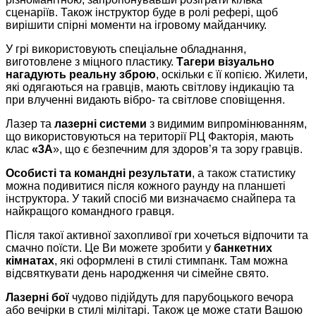
сценаріїв. Також інструктор буде в ролі рефері, щоб
вирішити спірні моменти на ігровому майданчику.
У грі використовують спеціальне обладнання,
виготовлене з міцного пластику.
Тагери візуально
нагадують реальну зброю
, оскільки є її копією. Жилети,
які одягаються на гравців, мають світлову індикацію та
при влученні видають вібро- та світлове сповіщення.
Лазер та
лазерні системи
з видимим випромінюванням,
що використовуються на території РЦ Факторія, мають
клас
«3А
», що є безпечним для здоров’я та зору гравців.
Особисті та командні результати
, а також статистику
можна подивитися після кожного раунду на планшеті
інструктора. У такий спосіб ми визначаємо снайпера та
найкращого командного гравця.
Після такої активної захопливої гри хочеться відпочити та
смачно поїсти. Це Ви можете зробити у
банкетних
кімнатах
, які оформлені в стилі стимпанк. Там можна
відсвяткувати день народження чи сімейне свято.
Лазерні бої
чудово підійдуть для парубоцького вечора
або вечірки в стилі мілітарі. Також це може стати Вашою