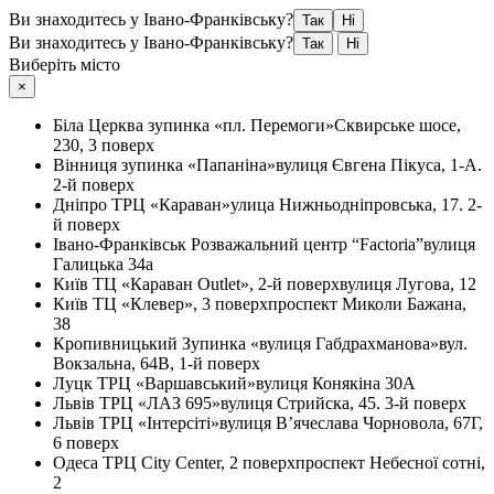
Ви знаходитесь у Івано-Франківську?
Так
Ні
Ви знаходитесь у Івано-Франківську?
Так
Ні
Виберіть місто
×
Біла Церква
зупинка «пл. Перемоги»
Сквирське шосе,
230, 3 поверх
Вінниця
зупинка «Папаніна»
вулиця Євгена Пікуса, 1-А.
2-й поверх
Дніпро
ТРЦ «Караван»
улица Нижньодніпровська, 17. 2-
й поверх
Івано-Франківськ
Розважальний центр “Factoria”
вулиця
Галицька 34а
Київ
ТЦ «Караван Outlet», 2-й поверх
вулиця Лугова, 12
Київ
ТЦ «Клевер», 3 поверх
проспект Миколи Бажана,
38
Кропивницький
Зупинка «вулиця Габдрахманова»
вул.
Вокзальна, 64В, 1-й поверх
Луцк
ТРЦ «Варшавський»
вулиця Конякіна 30А
Львів
ТРЦ «ЛАЗ 695»
вулиця Стрийска, 45. 3-й поверх
Львів
ТРЦ «Інтерсіті»
вулиця В’ячеслава Чорновола, 67Г,
6 поверх
Одеса
ТРЦ City Center, 2 поверх
проспект Небесної сотні,
2