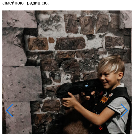
сімейною традицією.