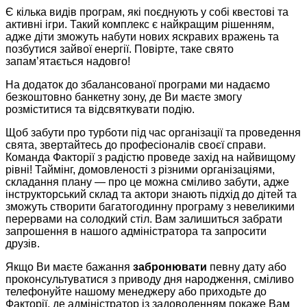
Є кілька видів програм, які поєднують у собі квестові та
активні ігри. Такий комплекс є найкращим рішенням,
адже діти зможуть набути нових яскравих вражень та
позбутися зайвої енергії. Повірте, таке свято
запам’ятається надовго!
На додаток до збалансованої програми ми надаємо
безкоштовно банкетну зону, де Ви маєте змогу
розміститися та відсвяткувати подію.
Щоб забути про турботи під час організації та проведення
свята, звертайтесь до професіоналів своєї справи.
Команда
Факторії
з радістю проведе захід на найвищому
рівні! Таймінг, домовленості з різними організаціями,
складання плану — про це можна сміливо забути, адже
інструкторський склад та актори знають підхід до дітей та
зможуть створити багатогодинну програму з невеликими
перервами на солодкий стіл. Вам залишиться забрати
запрошення в нашого адміністратора та запросити
друзів.
Якщо Ви маєте бажання
забронювати
певну дату або
проконсультуватися з приводу дня народження, сміливо
телефонуйте нашому менеджеру або приходьте до
Факторії
, де адміністратор із задоволенням покаже Вам