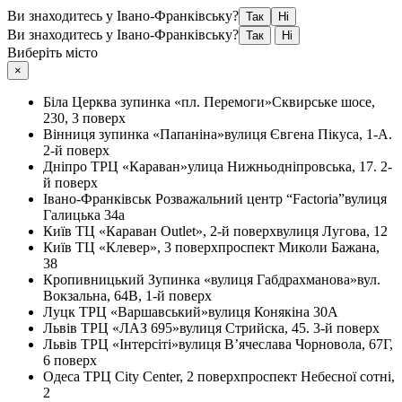
Ви знаходитесь у Івано-Франківську?
Так
Ні
Ви знаходитесь у Івано-Франківську?
Так
Ні
Виберіть місто
×
Біла Церква
зупинка «пл. Перемоги»
Сквирське шосе,
230, 3 поверх
Вінниця
зупинка «Папаніна»
вулиця Євгена Пікуса, 1-А.
2-й поверх
Дніпро
ТРЦ «Караван»
улица Нижньодніпровська, 17. 2-
й поверх
Івано-Франківськ
Розважальний центр “Factoria”
вулиця
Галицька 34а
Київ
ТЦ «Караван Outlet», 2-й поверх
вулиця Лугова, 12
Київ
ТЦ «Клевер», 3 поверх
проспект Миколи Бажана,
38
Кропивницький
Зупинка «вулиця Габдрахманова»
вул.
Вокзальна, 64В, 1-й поверх
Луцк
ТРЦ «Варшавський»
вулиця Конякіна 30А
Львів
ТРЦ «ЛАЗ 695»
вулиця Стрийска, 45. 3-й поверх
Львів
ТРЦ «Інтерсіті»
вулиця В’ячеслава Чорновола, 67Г,
6 поверх
Одеса
ТРЦ City Center, 2 поверх
проспект Небесної сотні,
2