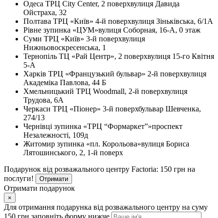
Одеса
ТРЦ City Center, 2 поверх
вулиця Давида
Ойстраха, 32
Полтава
ТРЦ «Київ» 4-й поверх
вулиця Зіньківська, 6/1А
Рівне
зупинка «ЦУМ»
вулиця Соборная, 16-А, 0 этаж
Суми
ТРЦ «Київ» 3-й поверх
вулиця
Нижньовоскресенська, 1
Тернопіль
ТЦ «Рай Центр», 2 поверх
вулиця 15-го Квітня
5-А
Харків
ТРЦ «Французький бульвар» 2-й поверх
вулиця
Академіка Павлова, 44 Б
Хмельницький
ТРЦ Woodmall, 2-й поверх
вулиця
Трудова, 6А
Черкаси
ТРЦ «Піонер» 3-й поверх
бульвар Шевченка,
274/13
Чернівці
зупинка «ТРЦ “Формаркет”»
проспект
Незалежності, 109д
Житомир
зупинка «пл. Корольова»
вулиця Бориса
Лятошинського, 2, 1-й поверх
Подарунок від розважального центру Factoria: 150 грн на
послуги!
Отримати
Отримати подарунок
×
Для отримання подарунка від розважального центру на суму
150 грн заповніть форму нижче