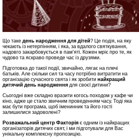
Що таке
день народження для дітей
? Це подія, на яку
чекають із нетерпінням, і яка, за вдалого святкування,
надовго закарбовується в пам’яті. Кожен мріє про те, як
чудово та яскраво проведе час із друзями.
Підготовка до такої події, звичайно, лягає на плечі
батьків. Але скільки сил та часу потрібно витратити на
організацію сучасного свята і як зробити
найкращий
дитячий день народження
для своєї дитини?
Сьогодні вже складно вразити когось походом у кафе чи
кіно, адже це стало звичним проведенням часу. Тоді яка
має бути програма, щоб іменинник та його гості
залишилися задоволені?
Розважальний центр Факторія
є одним із найкращих
організаторів дитячих свят, і ми підготували для Вас
унікальну комплексну пропозицію.