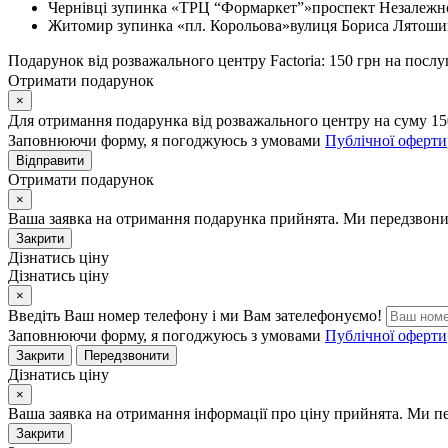
Чернівці
зупинка «ТРЦ “Формаркет”»
проспект Незалежно
Житомир
зупинка «пл. Корольова»
вулиця Бориса Лятошин
Подарунок від розважального центру Factoria: 150 грн на послу
Отримати подарунок
×
Для отримання подарунка від розважального центру на суму 15
Заповнюючи форму, я погоджуюсь з умовами
Публічної оферти
Відправити
Отримати подарунок
×
Ваша заявка на отримання подарунка прийнята. Ми передзвони
Закрити
Дізнатись ціну
Дізнатись ціну
×
Введіть Ваш номер телефону і ми Вам зателефонуємо!
Заповнюючи форму, я погоджуюсь з умовами
Публічної оферти
Закрити
Передзвонити
Дізнатись ціну
×
Ваша заявка на отримання інформації про ціну прийнята. Ми п
Закрити