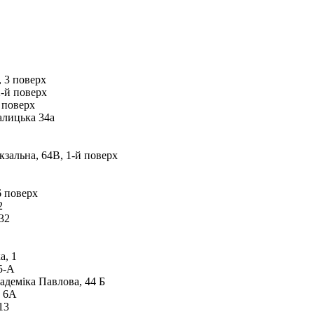
, 3 поверх
2-й поверх
 поверх
алицька 34а
кзальна, 64В, 1-й поверх
6 поверх
2
32
а, 1
5-А
адеміка Павлова, 44 Б
, 6А
13