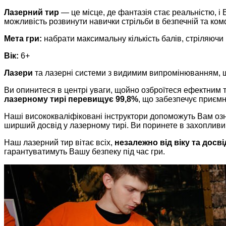
Лазерний тир
— це місце, де фантазія стає реальністю, і 
можливість розвинути навички стрільби в безпечній та ко
Мета гри:
набрати максимальну кількість балів, стріляючи 
Вік:
6+
Лазери
та лазерні системи з видимим випромінюванням, щ
Ви опинитеся в центрі уваги, щойно озброїтеся ефектним 
лазерному тирі перевищує 99,8%
, що забезпечує приємн
Наші висококваліфіковані інструктори допоможуть Вам озн
ширший досвід у лазерному тирі. Ви поринете в захопливий
Наш лазерний тир вітає всіх,
незалежно від віку та досві
гарантуватимуть Вашу безпеку під час гри.