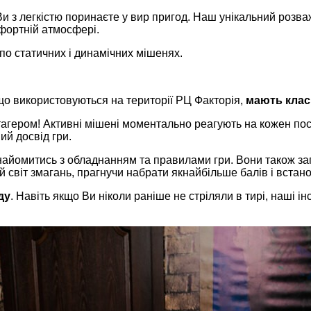
Ви з легкістю поринаєте у вир пригод. Наш унікальний розва
мфортній атмосфері.
по статичних і динамічних мішенях.
о використовуються на території РЦ Факторія,
мають клас
тагером! Активні мішені моментально реагують на кожен пос
ий досвід гри.
айомитись з обладнанням та правилами гри. Вони також зап
 світ змагань, прагнучи набрати якнайбільше балів і встано
ду
. Навіть якщо Ви ніколи раніше не стріляли в тирі, наші і