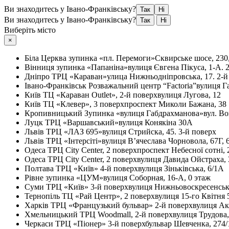
Ви знаходитесь у Івано-Франківську?
Так
Ні
Ви знаходитесь у Івано-Франківську?
Так
Ні
Виберіть місто
×
Біла Церква
зупинка «пл. Перемоги»
Сквирське шосе, 230
Вінниця
зупинка «Папаніна»
вулиця Євгена Пікуса, 1-А. 
Дніпро
ТРЦ «Караван»
улица Нижньодніпровська, 17. 2-й
Івано-Франківськ
Розважальний центр “Factoria”
вулиця Г
Київ
ТЦ «Караван Outlet», 2-й поверх
вулиця Лугова, 12
Київ
ТЦ «Клевер», 3 поверх
проспект Миколи Бажана, 38
Кропивницький
Зупинка «вулиця Габдрахманова»
вул. Во
Луцк
ТРЦ «Варшавський»
вулиця Конякіна 30А
Львів
ТРЦ «ЛАЗ 695»
вулиця Стрийска, 45. 3-й поверх
Львів
ТРЦ «Інтерсіті»
вулиця В’ячеслава Чорновола, 67Г, 
Одеса
ТРЦ City Center, 2 поверх
проспект Небесної сотні, 
Одеса
ТРЦ City Center, 2 поверх
вулиця Давида Ойстраха, 
Полтава
ТРЦ «Київ» 4-й поверх
вулиця Зіньківська, 6/1А
Рівне
зупинка «ЦУМ»
вулиця Соборная, 16-А, 0 этаж
Суми
ТРЦ «Київ» 3-й поверх
вулиця Нижньовоскресенськ
Тернопіль
ТЦ «Рай Центр», 2 поверх
вулиця 15-го Квітня 
Харків
ТРЦ «Французький бульвар» 2-й поверх
вулиця Ак
Хмельницький
ТРЦ Woodmall, 2-й поверх
вулиця Трудова
Черкаси
ТРЦ «Піонер» 3-й поверх
бульвар Шевченка, 274/