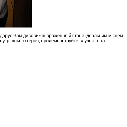
подарує Вам дивовижні враження й стане ідеальним місцем
утрішнього героя, продемонструйте влучність та