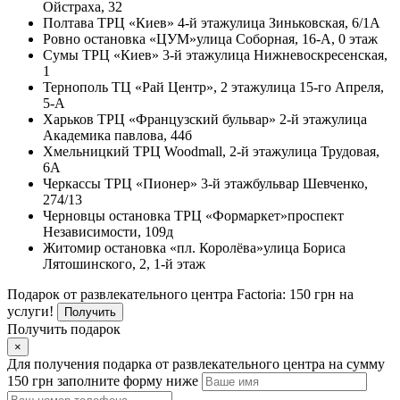
Ойстраха, 32
Полтава
ТРЦ «Киев» 4-й этаж
улица Зиньковская, 6/1А
Ровно
остановка «ЦУМ»
улица Соборная, 16-А, 0 этаж
Сумы
ТРЦ «Киев» 3-й этаж
улица Нижневоскресенская,
1
Тернополь
ТЦ «Рай Центр», 2 этаж
улица 15-го Апреля,
5-А
Харьков
ТРЦ «Французский бульвар» 2-й этаж
улица
Академика павлова, 44б
Хмельницкий
ТРЦ Woodmall, 2-й этаж
улица Трудовая,
6А
Черкассы
ТРЦ «Пионер» 3-й этаж
бульвар Шевченко,
274/13
Черновцы
остановка ТРЦ «Формаркет»
проспект
Независимости, 109д
Житомир
остановка «пл. Королёва»
улица Бориса
Лятошинского, 2, 1-й этаж
Подарок от развлекательного центра Factoria: 150 грн на
услуги!
Получить
Получить подарок
×
Для получения подарка от развлекательного центра на сумму
150 грн заполните форму ниже