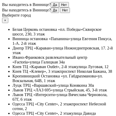
Вы находитесь в Виннице?
Да
Нет
Вы находитесь в Виннице?
Да
Нет
Выберите город
×
Белая Церковь
остановка «пл. Победы»
Сквирское
шоссе, 230, 3 этаж
Винница
остановка «Папанина»
улица Евгения Пикуса,
1-А. 2-й этаж
Днепр
ТРЦ «Караван»
улица Нижнеднепровская, 17. 2-й
этаж
Ивано-Франковск
развлекательный центр
«Factoria»
улица Галицкая 34а
Киев
ТЦ «Караван Outlet», 2-й этаж
улица Луговая, 12
Киев
ТЦ «Клевер», 3 этаж
проспект Николая Бажана, 38
Кропивницкий
Остановка «ул. Габдрахманова»
ул.
Вокзальная, 64В, 1 этаж
Луцк
ТРЦ «Варшавский»
улица Конякина 30а
Львов
ТРЦ «ЛАЗ 695»
улица Стрыйская, 45, 3-й этаж
Львов
ТРЦ «Интерсити»
улица Вячеслава Черновола,
67Г, 6 этаж
Одесса
ТРЦ «City Center», 2 этаж
проспект Небесной
сотни, 2
Одесса
ТРЦ «City Center», 2 этаж
улица Давида