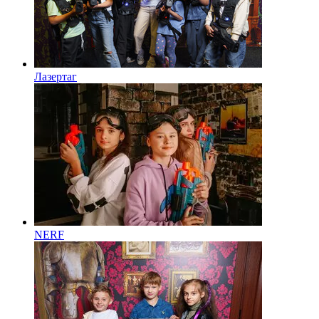
Лазертаг
NERF