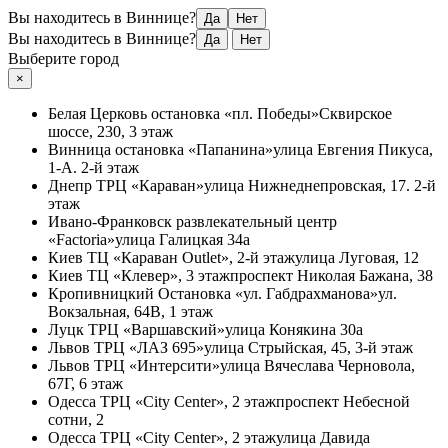
Вы находитесь в Виннице?
Да
Нет
Вы находитесь в Виннице?
Да
Нет
Выберите город
×
Белая Церковь
остановка «пл. Победы»
Сквирское
шоссе, 230, 3 этаж
Винница
остановка «Папанина»
улица Евгения Пикуса,
1-А. 2-й этаж
Днепр
ТРЦ «Караван»
улица Нижнеднепровская, 17. 2-й
этаж
Ивано-Франковск
развлекательный центр
«Factoria»
улица Галицкая 34а
Киев
ТЦ «Караван Outlet», 2-й этаж
улица Луговая, 12
Киев
ТЦ «Клевер», 3 этаж
проспект Николая Бажана, 38
Кропивницкий
Остановка «ул. Габдрахманова»
ул.
Вокзальная, 64В, 1 этаж
Луцк
ТРЦ «Варшавский»
улица Конякина 30а
Львов
ТРЦ «ЛАЗ 695»
улица Стрыйская, 45, 3-й этаж
Львов
ТРЦ «Интерсити»
улица Вячеслава Черновола,
67Г, 6 этаж
Одесса
ТРЦ «City Center», 2 этаж
проспект Небесной
сотни, 2
Одесса
ТРЦ «City Center», 2 этаж
улица Давида