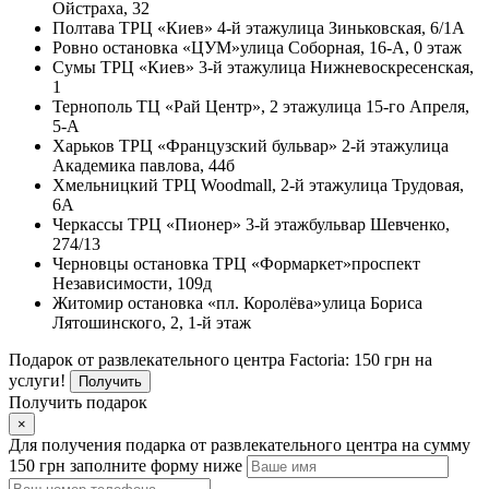
Ойстраха, 32
Полтава
ТРЦ «Киев» 4-й этаж
улица Зиньковская, 6/1А
Ровно
остановка «ЦУМ»
улица Соборная, 16-А, 0 этаж
Сумы
ТРЦ «Киев» 3-й этаж
улица Нижневоскресенская,
1
Тернополь
ТЦ «Рай Центр», 2 этаж
улица 15-го Апреля,
5-А
Харьков
ТРЦ «Французский бульвар» 2-й этаж
улица
Академика павлова, 44б
Хмельницкий
ТРЦ Woodmall, 2-й этаж
улица Трудовая,
6А
Черкассы
ТРЦ «Пионер» 3-й этаж
бульвар Шевченко,
274/13
Черновцы
остановка ТРЦ «Формаркет»
проспект
Независимости, 109д
Житомир
остановка «пл. Королёва»
улица Бориса
Лятошинского, 2, 1-й этаж
Подарок от развлекательного центра Factoria: 150 грн на
услуги!
Получить
Получить подарок
×
Для получения подарка от развлекательного центра на сумму
150 грн заполните форму ниже