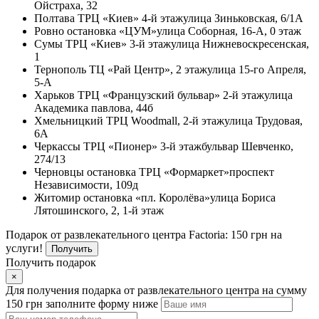
Ойстраха, 32
Полтава
ТРЦ «Киев» 4-й этаж
улица Зиньковская, 6/1А
Ровно
остановка «ЦУМ»
улица Соборная, 16-А, 0 этаж
Сумы
ТРЦ «Киев» 3-й этаж
улица Нижневоскресенская,
1
Тернополь
ТЦ «Рай Центр», 2 этаж
улица 15-го Апреля,
5-А
Харьков
ТРЦ «Французский бульвар» 2-й этаж
улица
Академика павлова, 44б
Хмельницкий
ТРЦ Woodmall, 2-й этаж
улица Трудовая,
6А
Черкассы
ТРЦ «Пионер» 3-й этаж
бульвар Шевченко,
274/13
Черновцы
остановка ТРЦ «Формаркет»
проспект
Независимости, 109д
Житомир
остановка «пл. Королёва»
улица Бориса
Лятошинского, 2, 1-й этаж
Подарок от развлекательного центра Factoria: 150 грн на
услуги!
Получить
Получить подарок
×
Для получения подарка от развлекательного центра на сумму
150 грн заполните форму ниже