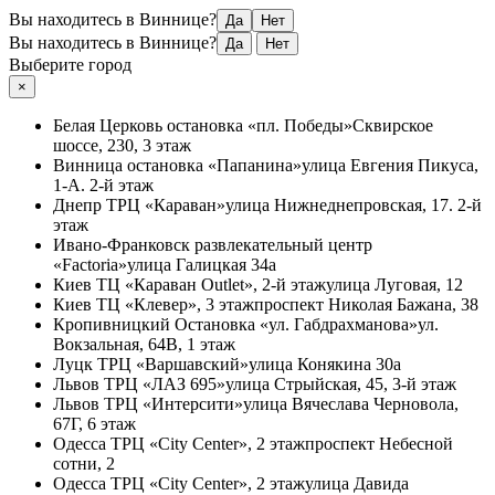
Вы находитесь в Виннице?
Да
Нет
Вы находитесь в Виннице?
Да
Нет
Выберите город
×
Белая Церковь
остановка «пл. Победы»
Сквирское
шоссе, 230, 3 этаж
Винница
остановка «Папанина»
улица Евгения Пикуса,
1-А. 2-й этаж
Днепр
ТРЦ «Караван»
улица Нижнеднепровская, 17. 2-й
этаж
Ивано-Франковск
развлекательный центр
«Factoria»
улица Галицкая 34а
Киев
ТЦ «Караван Outlet», 2-й этаж
улица Луговая, 12
Киев
ТЦ «Клевер», 3 этаж
проспект Николая Бажана, 38
Кропивницкий
Остановка «ул. Габдрахманова»
ул.
Вокзальная, 64В, 1 этаж
Луцк
ТРЦ «Варшавский»
улица Конякина 30а
Львов
ТРЦ «ЛАЗ 695»
улица Стрыйская, 45, 3-й этаж
Львов
ТРЦ «Интерсити»
улица Вячеслава Черновола,
67Г, 6 этаж
Одесса
ТРЦ «City Center», 2 этаж
проспект Небесной
сотни, 2
Одесса
ТРЦ «City Center», 2 этаж
улица Давида