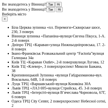
Ви знаходитесь у Вінниці?
Так
Ні
Ви знаходитесь у Вінниці?
Так
Ні
Виберіть місто
×
Біла Церква
зупинка «пл. Перемоги»
Сквирське шосе,
230, 3 поверх
Вінниця
зупинка «Папаніна»
вулиця Євгена Пікуса, 1-А.
2-й поверх
Дніпро
ТРЦ «Караван»
улица Нижньодніпровська, 17. 2-
й поверх
Івано-Франківськ
Розважальний центр “Factoria”
вулиця
Галицька 34а
Київ
ТЦ «Караван Outlet», 2-й поверх
вулиця Лугова, 12
Київ
ТЦ «Клевер», 3 поверх
проспект Миколи Бажана,
38
Кропивницький
Зупинка «вулиця Габдрахманова»
вул.
Вокзальна, 64В, 1-й поверх
Луцк
ТРЦ «Варшавський»
вулиця Конякіна 30А
Львів
ТРЦ «ЛАЗ 695»
вулиця Стрийска, 45. 3-й поверх
Львів
ТРЦ «Інтерсіті»
вулиця В’ячеслава Чорновола, 67Г,
6 поверх
Одеса
ТРЦ City Center, 2 поверх
проспект Небесної сотні,
2