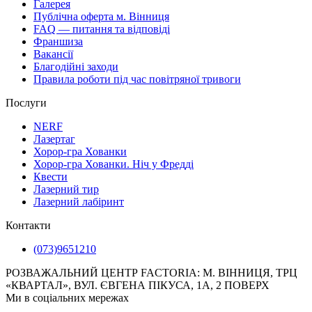
Галерея
Публічна оферта м. Вінниця
FAQ — питання та відповіді
Франшиза
Вакансії
Благодійні заходи
Правила роботи під час повітряної тривоги
Послуги
NERF
Лазертаг
Хорор-гра Хованки
Хорор-гра Хованки. Ніч у Фредді
Квести
Лазерний тир
Лазерний лабіринт
Контакти
(073)9651210
РОЗВАЖАЛЬНИЙ ЦЕНТР FACTORIA: М. ВІННИЦЯ, ТРЦ
«КВАРТАЛ», ВУЛ. ЄВГЕНА ПІКУСА, 1А, 2 ПОВЕРХ
Ми в соціальних мережах