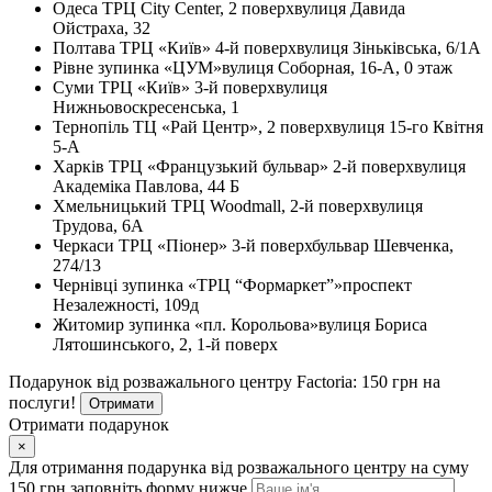
Одеса
ТРЦ City Center, 2 поверх
вулиця Давида
Ойстраха, 32
Полтава
ТРЦ «Київ» 4-й поверх
вулиця Зіньківська, 6/1А
Рівне
зупинка «ЦУМ»
вулиця Соборная, 16-А, 0 этаж
Суми
ТРЦ «Київ» 3-й поверх
вулиця
Нижньовоскресенська, 1
Тернопіль
ТЦ «Рай Центр», 2 поверх
вулиця 15-го Квітня
5-А
Харків
ТРЦ «Французький бульвар» 2-й поверх
вулиця
Академіка Павлова, 44 Б
Хмельницький
ТРЦ Woodmall, 2-й поверх
вулиця
Трудова, 6А
Черкаси
ТРЦ «Піонер» 3-й поверх
бульвар Шевченка,
274/13
Чернівці
зупинка «ТРЦ “Формаркет”»
проспект
Незалежності, 109д
Житомир
зупинка «пл. Корольова»
вулиця Бориса
Лятошинського, 2, 1-й поверх
Подарунок від розважального центру Factoria: 150 грн на
послуги!
Отримати
Отримати подарунок
×
Для отримання подарунка від розважального центру на суму
150 грн заповніть форму нижче