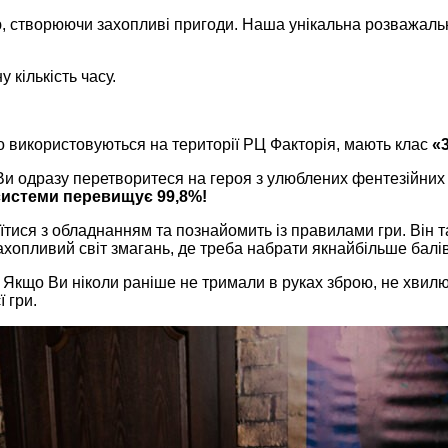
, створюючи захопливі пригоди. Наша унікальна розважальна
 кількість часу.
 використовуються на території РЦ Факторія, мають клас
«
Ви одразу перетворитеся на героя з улюблених фентезійних 
системи перевищує 99,8%!
ися з обладнанням та познайомить із правилами гри. Він та
ахопливий світ змагань, де треба набрати якнайбільше балів
ду. Якщо Ви ніколи раніше не тримали в руках зброю, не хви
 гри.