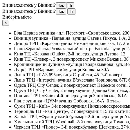
Ви знаходитесь у Вінниці?
Так
Ні
Ви знаходитесь у Вінниці?
Так
Ні
Виберіть місто
×
Біла Церква
зупинка «пл. Перемоги»
Сквирське шосе, 230
Вінниця
зупинка «Папаніна»
вулиця Євгена Пікуса, 1-А. 
Дніпро
ТРЦ «Караван»
улица Нижньодніпровська, 17. 2-й
Івано-Франківськ
Розважальний центр “Factoria”
вулиця Г
Київ
ТЦ «Караван Outlet», 2-й поверх
вулиця Лугова, 12
Київ
ТЦ «Клевер», 3 поверх
проспект Миколи Бажана, 38
Кропивницький
Зупинка «вулиця Габдрахманова»
вул. Во
Луцк
ТРЦ «Варшавський»
вулиця Конякіна 30А
Львів
ТРЦ «ЛАЗ 695»
вулиця Стрийска, 45. 3-й поверх
Львів
ТРЦ «Інтерсіті»
вулиця В’ячеслава Чорновола, 67Г, 
Одеса
ТРЦ City Center, 2 поверх
проспект Небесної сотні, 
Одеса
ТРЦ City Center, 2 поверх
вулиця Давида Ойстраха, 
Полтава
ТРЦ «Київ» 4-й поверх
вулиця Зіньківська, 6/1А
Рівне
зупинка «ЦУМ»
вулиця Соборная, 16-А, 0 этаж
Суми
ТРЦ «Київ» 3-й поверх
вулиця Нижньовоскресенськ
Тернопіль
ТЦ «Рай Центр», 2 поверх
вулиця 15-го Квітня 
Харків
ТРЦ «Французький бульвар» 2-й поверх
вулиця Ак
Хмельницький
ТРЦ Woodmall, 2-й поверх
вулиця Трудова
Черкаси
ТРЦ «Піонер» 3-й поверх
бульвар Шевченка, 274/