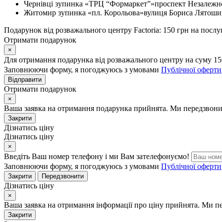
Чернівці
зупинка «ТРЦ “Формаркет”»
проспект Незалежно
Житомир
зупинка «пл. Корольова»
вулиця Бориса Лятошин
Подарунок від розважального центру Factoria: 150 грн на послу
Отримати подарунок
×
Для отримання подарунка від розважального центру на суму 15
Заповнюючи форму, я погоджуюсь з умовами
Публічної оферти
Відправити
Отримати подарунок
×
Ваша заявка на отримання подарунка прийнята. Ми передзвони
Закрити
Дізнатись ціну
Дізнатись ціну
×
Введіть Ваш номер телефону і ми Вам зателефонуємо!
Заповнюючи форму, я погоджуюсь з умовами
Публічної оферти
Закрити
Передзвонити
Дізнатись ціну
×
Ваша заявка на отримання інформації про ціну прийнята. Ми п
Закрити