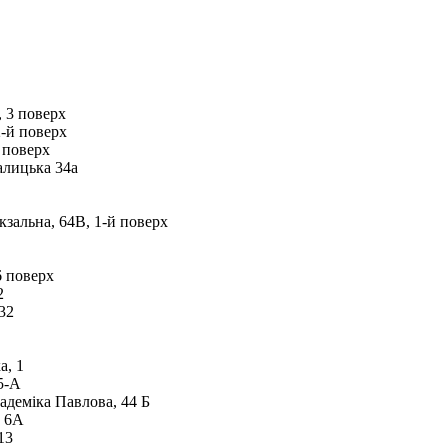
, 3 поверх
2-й поверх
 поверх
алицька 34а
кзальна, 64В, 1-й поверх
6 поверх
2
32
а, 1
5-А
адеміка Павлова, 44 Б
, 6А
13