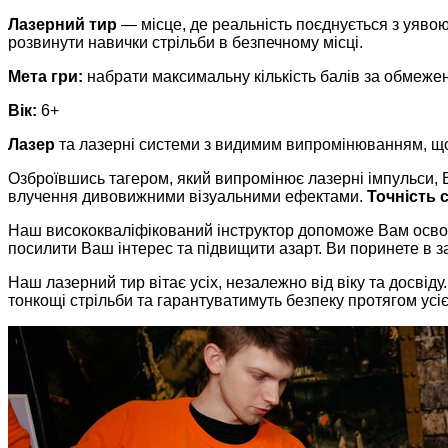
Лазерний тир
— місце, де реальність поєднується з уявою
розвинути навички стрільби в безпечному місці.
Мета гри:
набрати максимальну кількість балів за обмежену
Вік:
6+
Лазер
та лазерні системи з видимим випромінюванням, що
Озброївшись тагером, який випромінює лазерні імпульси, 
влучення дивовижними візуальними ефектами.
Точність 
Наш висококваліфікований інструктор допоможе Вам освоїт
посилити Ваш інтерес та підвищити азарт. Ви поринете в з
Наш лазерний тир вітає усіх, незалежно від віку та досві
тонкощі стрільби та гарантуватимуть безпеку протягом усієї