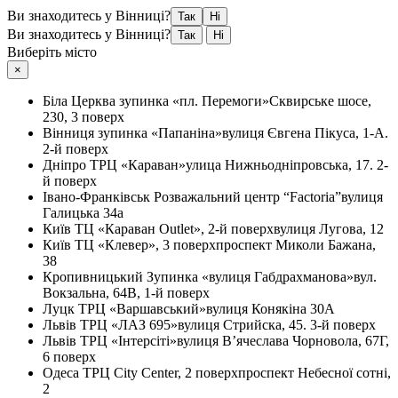
Ви знаходитесь у Вінниці?
Так
Ні
Ви знаходитесь у Вінниці?
Так
Ні
Виберіть місто
×
Біла Церква
зупинка «пл. Перемоги»
Сквирське шосе,
230, 3 поверх
Вінниця
зупинка «Папаніна»
вулиця Євгена Пікуса, 1-А.
2-й поверх
Дніпро
ТРЦ «Караван»
улица Нижньодніпровська, 17. 2-
й поверх
Івано-Франківськ
Розважальний центр “Factoria”
вулиця
Галицька 34а
Київ
ТЦ «Караван Outlet», 2-й поверх
вулиця Лугова, 12
Київ
ТЦ «Клевер», 3 поверх
проспект Миколи Бажана,
38
Кропивницький
Зупинка «вулиця Габдрахманова»
вул.
Вокзальна, 64В, 1-й поверх
Луцк
ТРЦ «Варшавський»
вулиця Конякіна 30А
Львів
ТРЦ «ЛАЗ 695»
вулиця Стрийска, 45. 3-й поверх
Львів
ТРЦ «Інтерсіті»
вулиця В’ячеслава Чорновола, 67Г,
6 поверх
Одеса
ТРЦ City Center, 2 поверх
проспект Небесної сотні,
2