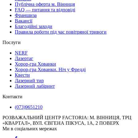
Публічна оферта м. Вінниця
FAQ — питання та відповіді
Франшиза
Вакансії
Благодійні заходи
Правила роботи під час повітряної тривоги
Послуги
NERF
Лазертаг
Хорор-гра Хованки
Хорор-гра Хованки. Ніч у Фредді
Квести
Лазерний тир
Лазерний лабіринт
Контакти
(073)9651210
РОЗВАЖАЛЬНИЙ ЦЕНТР FACTORIA: М. ВІННИЦЯ, ТРЦ
«КВАРТАЛ», ВУЛ. ЄВГЕНА ПІКУСА, 1А, 2 ПОВЕРХ
Ми в соціальних мережах