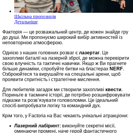
Шкільна пропозиція
Детальніше
Факторія — це розважальний центр, де кожен знайде гру
до душі. Ми пропонуємо широкий вибір активностей із
неповторною атмосферою.
Однією з наших головних розваг є
лазертаг
. Це
захопливі баталії на лазерній зброї, де можна перевірити
свою влучність та тактичні навички. Якщо ж Ви прагнете
більше динаміки, спробуйте битви на бластерах
NERF
.
Озброюйтеся та вирушайте на спеціальні арени, щоб
проявити спритність і стратегічне мислення.
Для любителів загадок ми створили захопливі
квести
.
Пориньте в таємничі історії, де потрібно розшифровувати
підказки та розв’язувати головоломки. Це ідеальний
спосіб випробувати логіку та командний дух.
Крім того, у Factoria на Вас чекають унікальні атракціони:
Лазерний лабіринт:
виконуйте секретні місії,
оминаючи промені, наче герой фантастичного