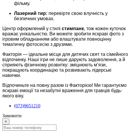
фільму.
Лазерний тир:
перевірте свою влучність у
безпечних умовах.
Центр оформлений у стилі
стимпанк
, тож кожен куточок
вражає унікальністю. Ви можете зробити яскраві фото з
ігровим обладнанням або влаштувати повноцінну
тематичну фотосесію з друзями.
Факторія — ідеальне місце для дитячих свят та сімейного
відпочинку. Наші ігри не лише дарують задоволення, а й
сприяють фізичному розвитку: зміцнюють м’язи,
покращують координацію та розвивають лідерські
навички.
Відпочиньте на повну разом із Факторією! Ми гарантуємо
яскраві емоції та незабутні враження для гравців будь-
якого віку.
(073)9651210
Замовити
×