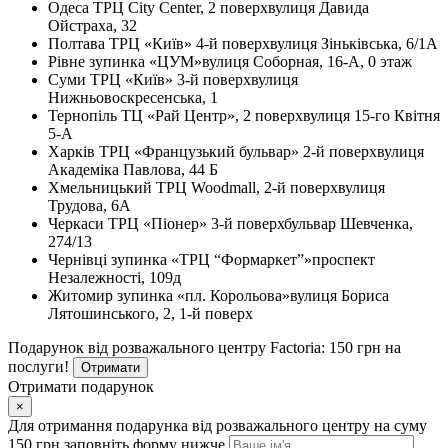
Одеса
ТРЦ City Center, 2 поверх
вулиця Давида
Ойстраха, 32
Полтава
ТРЦ «Київ» 4-й поверх
вулиця Зіньківська, 6/1А
Рівне
зупинка «ЦУМ»
вулиця Соборная, 16-А, 0 этаж
Суми
ТРЦ «Київ» 3-й поверх
вулиця
Нижньовоскресенська, 1
Тернопіль
ТЦ «Рай Центр», 2 поверх
вулиця 15-го Квітня
5-А
Харків
ТРЦ «Французький бульвар» 2-й поверх
вулиця
Академіка Павлова, 44 Б
Хмельницький
ТРЦ Woodmall, 2-й поверх
вулиця
Трудова, 6А
Черкаси
ТРЦ «Піонер» 3-й поверх
бульвар Шевченка,
274/13
Чернівці
зупинка «ТРЦ “Формаркет”»
проспект
Незалежності, 109д
Житомир
зупинка «пл. Корольова»
вулиця Бориса
Лятошинського, 2, 1-й поверх
Подарунок від розважального центру Factoria: 150 грн на
послуги!
Отримати
Отримати подарунок
×
Для отримання подарунка від розважального центру на суму
150 грн заповніть форму нижче