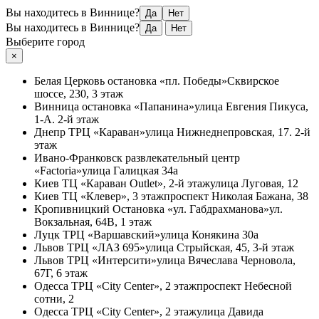
Вы находитесь в Виннице?
Да
Нет
Вы находитесь в Виннице?
Да
Нет
Выберите город
×
Белая Церковь
остановка «пл. Победы»
Сквирское
шоссе, 230, 3 этаж
Винница
остановка «Папанина»
улица Евгения Пикуса,
1-А. 2-й этаж
Днепр
ТРЦ «Караван»
улица Нижнеднепровская, 17. 2-й
этаж
Ивано-Франковск
развлекательный центр
«Factoria»
улица Галицкая 34а
Киев
ТЦ «Караван Outlet», 2-й этаж
улица Луговая, 12
Киев
ТЦ «Клевер», 3 этаж
проспект Николая Бажана, 38
Кропивницкий
Остановка «ул. Габдрахманова»
ул.
Вокзальная, 64В, 1 этаж
Луцк
ТРЦ «Варшавский»
улица Конякина 30а
Львов
ТРЦ «ЛАЗ 695»
улица Стрыйская, 45, 3-й этаж
Львов
ТРЦ «Интерсити»
улица Вячеслава Черновола,
67Г, 6 этаж
Одесса
ТРЦ «City Center», 2 этаж
проспект Небесной
сотни, 2
Одесса
ТРЦ «City Center», 2 этаж
улица Давида