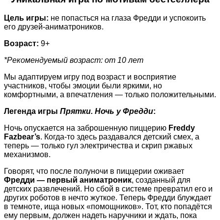
Цель игры:
не попасться на глаза Фредди и успокоить
его друзей-аниматроников.
Возраст:
9+
*Рекомендуемый возраст: от 10 лет
Мы адаптируем игру под возраст и восприятие
участников, чтобы эмоции были яркими, но
комфортными, а впечатления — только положительными.
Легенда игры
Прятки. Ночь у Фредди
:
Ночь опускается на заброшенную пиццерию
Freddy
Fazbear’s
. Когда-то здесь раздавался детский смех, а
теперь — только гул электричества и скрип ржавых
механизмов.
Говорят, что после полуночи в пиццерии оживает
Фредди — первый аниматроник
, созданный для
детских развлечений. Но сбой в системе превратил его и
других роботов в нечто жуткое. Теперь Фредди блуждает
в темноте, ища новых «помощников». Тот, кто попадётся
ему первым, должен надеть наручники и ждать, пока