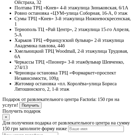
Ойстраха, 32
Полтава
ТРЦ «Киев» 4-й этаж
улица Зиньковская, 6/1А
Ровно
остановка «ЦУМ»
улица Соборная, 16-А, 0 этаж
Сумы
ТРЦ «Киев» 3-й этаж
улица Нижневоскресенская,
1
Тернополь
ТЦ «Рай Центр», 2 этаж
улица 15-го Апреля,
5-А
Харьков
ТРЦ «Французский бульвар» 2-й этаж
улица
Академика павлова, 44б
Хмельницкий
ТРЦ Woodmall, 2-й этаж
улица Трудовая,
6А
Черкассы
ТРЦ «Пионер» 3-й этаж
бульвар Шевченко,
274/13
Черновцы
остановка ТРЦ «Формаркет»
проспект
Независимости, 109д
Житомир
остановка «пл. Королёва»
улица Бориса
Лятошинского, 2, 1-й этаж
Подарок от развлекательного центра Factoria: 150 грн на
услуги!
Получить
Получить подарок
×
Для получения подарка от развлекательного центра на сумму
150 грн заполните форму ниже