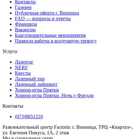
Контакты
Галерея
Публичная оферта г. Винница
FAQ — вопросы и ответы
Франшиза
Вакансии
Благотворительные мероприятия
Правила работы в воздушную тревогу
Услуги
Лазертаг
NERF
Квесты
Лазерный тир
Лазерный лабиринт
Хоррор-игра Прятки
Хоррор-игра Прятки. Ночь у Фредди
Контакты
(073)9651210
Развлекательный центр Factoria: г. Винница, ТРЦ «Квартал»,
ул. Евгения Пикуса, 1А, 2 этаж
Мы в социальных сетях