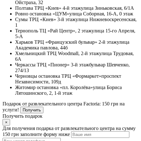
Ойстраха, 32
Полтава
ТРЦ «Киев» 4-й этаж
улица Зиньковская, 6/1А
Ровно
остановка «ЦУМ»
улица Соборная, 16-А, 0 этаж
Сумы
ТРЦ «Киев» 3-й этаж
улица Нижневоскресенская,
1
Тернополь
ТЦ «Рай Центр», 2 этаж
улица 15-го Апреля,
5-А
Харьков
ТРЦ «Французский бульвар» 2-й этаж
улица
Академика павлова, 44б
Хмельницкий
ТРЦ Woodmall, 2-й этаж
улица Трудовая,
6А
Черкассы
ТРЦ «Пионер» 3-й этаж
бульвар Шевченко,
274/13
Черновцы
остановка ТРЦ «Формаркет»
проспект
Независимости, 109д
Житомир
остановка «пл. Королёва»
улица Бориса
Лятошинского, 2, 1-й этаж
Подарок от развлекательного центра Factoria: 150 грн на
услуги!
Получить
Получить подарок
×
Для получения подарка от развлекательного центра на сумму
150 грн заполните форму ниже