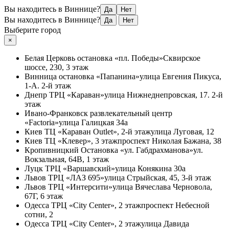
Вы находитесь в Виннице?
Да
Нет
Вы находитесь в Виннице?
Да
Нет
Выберите город
×
Белая Церковь
остановка «пл. Победы»
Сквирское
шоссе, 230, 3 этаж
Винница
остановка «Папанина»
улица Евгения Пикуса,
1-А. 2-й этаж
Днепр
ТРЦ «Караван»
улица Нижнеднепровская, 17. 2-й
этаж
Ивано-Франковск
развлекательный центр
«Factoria»
улица Галицкая 34а
Киев
ТЦ «Караван Outlet», 2-й этаж
улица Луговая, 12
Киев
ТЦ «Клевер», 3 этаж
проспект Николая Бажана, 38
Кропивницкий
Остановка «ул. Габдрахманова»
ул.
Вокзальная, 64В, 1 этаж
Луцк
ТРЦ «Варшавский»
улица Конякина 30а
Львов
ТРЦ «ЛАЗ 695»
улица Стрыйская, 45, 3-й этаж
Львов
ТРЦ «Интерсити»
улица Вячеслава Черновола,
67Г, 6 этаж
Одесса
ТРЦ «City Center», 2 этаж
проспект Небесной
сотни, 2
Одесса
ТРЦ «City Center», 2 этаж
улица Давида