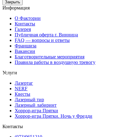
Закрыть
Информация
О Фактории
Контакты
Галерея
Публичная оферта г. Винница
FAQ — вопросы и ответы
Франшиза
Вакансии
Благотворительные мероприятия
Правила работы в воздушную тревогу
Услуги
Лазертаг
NERF
Квесты
Лазерный тир
Лазерный лабиринт
Хоррор-игра Прятки
Хоррор-игра Прятки. Ночь у Фредди
Контакты
(073)9651210