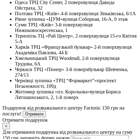
Одеса
ТРЦ City Center, 2 поверх
вулиця Давида
Ойстраха, 32
Полтава
ТРЦ «Київ» 4-й поверх
вулиця Зіньківська, 6/1А
Рівне
зупинка «ЦУМ»
вулиця Соборная, 16-А, 0 этаж
Суми
ТРЦ «Київ» 3-й поверх
вулиця
Нижньовоскресенська, 1
Тернопіль
ТЦ «Рай Центр», 2 поверх
вулиця 15-го Квітня
5-А
Харків
ТРЦ «Французький бульвар» 2-й поверх
вулиця
Академіка Павлова, 44 Б
Хмельницький
ТРЦ Woodmall, 2-й поверх
вулиця
Трудова, 6А
Черкаси
ТРЦ «Піонер» 3-й поверх
бульвар Шевченка,
274/13
Чернівці
зупинка «ТРЦ “Формаркет”»
проспект
Незалежності, 109д
Житомир
зупинка «пл. Корольова»
вулиця Бориса
Лятошинського, 2, 1-й поверх
Подарунок від розважального центру Factoria: 150 грн на
послуги!
Отримати
Отримати подарунок
×
Для отримання подарунка від розважального центру на суму
150 грн заповніть форму нижче