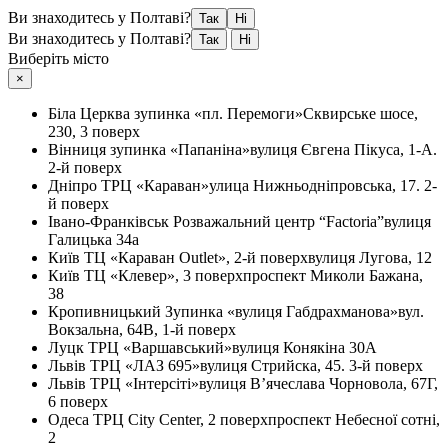
Ви знаходитесь у Полтаві?
Так
Ні
Ви знаходитесь у Полтаві?
Так
Ні
Виберіть місто
×
Біла Церква
зупинка «пл. Перемоги»
Сквирське шосе,
230, 3 поверх
Вінниця
зупинка «Папаніна»
вулиця Євгена Пікуса, 1-А.
2-й поверх
Дніпро
ТРЦ «Караван»
улица Нижньодніпровська, 17. 2-
й поверх
Івано-Франківськ
Розважальний центр “Factoria”
вулиця
Галицька 34а
Київ
ТЦ «Караван Outlet», 2-й поверх
вулиця Лугова, 12
Київ
ТЦ «Клевер», 3 поверх
проспект Миколи Бажана,
38
Кропивницький
Зупинка «вулиця Габдрахманова»
вул.
Вокзальна, 64В, 1-й поверх
Луцк
ТРЦ «Варшавський»
вулиця Конякіна 30А
Львів
ТРЦ «ЛАЗ 695»
вулиця Стрийска, 45. 3-й поверх
Львів
ТРЦ «Інтерсіті»
вулиця В’ячеслава Чорновола, 67Г,
6 поверх
Одеса
ТРЦ City Center, 2 поверх
проспект Небесної сотні,
2