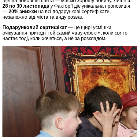
ідеї на новорічні свята — маємо хорошу новину. Лише
з
28 по 30 листопада
у Факторії діє унікальна пропозиція
—
20% знижки
на всі подарункові сертифікати,
незалежно від міста та виду розваг.
Подарунковий сертифікат
— це щирі усмішки,
очікування пригод і той самий «вау-ефект», коли свято
настає тоді, коли хочеться, а не за розкладом.