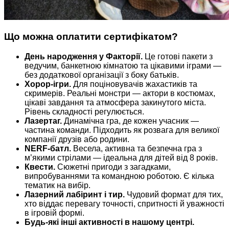
Що можна оплатити сертифікатом?
День народження у Факторії.
Це готові пакети з
ведучим, банкетною кімнатою та цікавими іграми —
без додаткової організації з боку батьків.
Хорор-ігри.
Для поціновувачів жахастиків та
скримерів. Реальні монстри — актори в костюмах,
цікаві завдання та атмосфера закинутого міста.
Рівень складності регулюється.
Лазертаг.
Динамічна гра, де кожен учасник —
частина команди. Підходить як розвага для великої
компанії друзів або родини.
NERF-батл.
Весела, активна та безпечна гра з
м’якими стрілами — ідеальна для дітей від 8 років.
Квести.
Сюжетні пригоди з загадками,
випробуваннями та командною роботою. Є кілька
тематик на вибір.
Лазерний лабіринт і тир.
Чудовий формат для тих,
хто віддає перевагу точності, спритності й уважності
в ігровій формі.
Будь-які інші активності в нашому центрі.