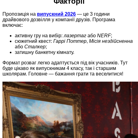
Факторії
Пропозиція на
випускний 2026
— це 3 години
драйвового дозвілля у компанії друзів. Програма
включає:
активну гру на вибір:
лазертаг
або
NERF
;
сюжетний квест:
Гаррі Поттер
,
Місія нездійсненна
або
Сталкер
;
затишну банкетну кімнату.
Формат розваг легко адаптується під вік учасників. Тут
буде цікаво як випускникам 4 класу, так і старшим
школярам. Головне — бажання грати та веселитися!