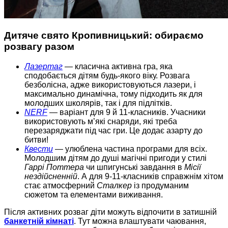
Дитяче свято Кропивницький: обираємо
розвагу разом
Лазертаг
— класична активна гра, яка
сподобається дітям будь-якого віку. Розвага
безболісна, адже використовуються лазери, і
максимально динамічна, тому підходить як для
молодших школярів, так і для підлітків.
NERF
— варіант для 9 й 11-класників. Учасники
використовують м’які снаряди, які треба
перезаряджати під час гри. Це додає азарту до
битви!
Квести
— улюблена частина програми для всіх.
Молодшим дітям до душі магічні пригоди у стилі
Гаррі Поттера
чи шпигунські завдання в
Місії
нездійсненній
. А для 9-11-класників справжнім хітом
стає атмосферний
Сталкер
із продуманим
сюжетом та елементами виживання.
Після активних розваг діти можуть відпочити в затишній
банкетній кімнаті
. Тут можна влаштувати чаювання,