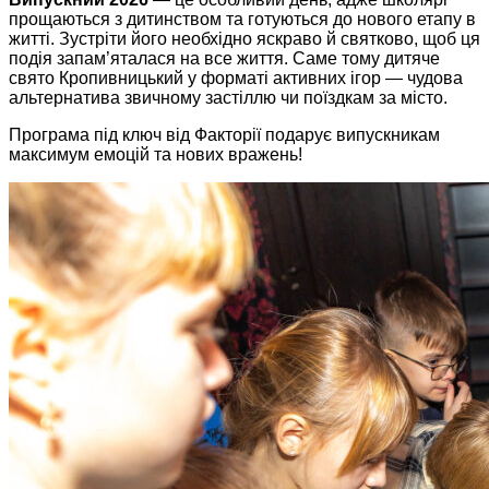
прощаються з дитинством та готуються до нового етапу в
житті. Зустріти його необхідно яскраво й святково, щоб ця
подія запам’яталася на все життя. Саме тому дитяче
свято Кропивницький у форматі активних ігор — чудова
альтернатива звичному застіллю чи поїздкам за місто.
Програма під ключ від Факторії подарує випускникам
максимум емоцій та нових вражень!