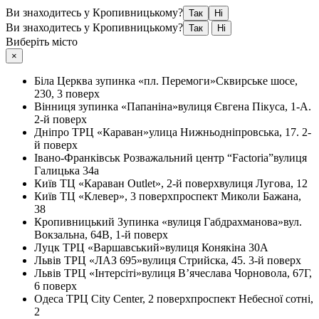
Ви знаходитесь у Кропивницькому?
Так
Ні
Ви знаходитесь у Кропивницькому?
Так
Ні
Виберіть місто
×
Біла Церква
зупинка «пл. Перемоги»
Сквирське шосе,
230, 3 поверх
Вінниця
зупинка «Папаніна»
вулиця Євгена Пікуса, 1-А.
2-й поверх
Дніпро
ТРЦ «Караван»
улица Нижньодніпровська, 17. 2-
й поверх
Івано-Франківськ
Розважальний центр “Factoria”
вулиця
Галицька 34а
Київ
ТЦ «Караван Outlet», 2-й поверх
вулиця Лугова, 12
Київ
ТЦ «Клевер», 3 поверх
проспект Миколи Бажана,
38
Кропивницький
Зупинка «вулиця Габдрахманова»
вул.
Вокзальна, 64В, 1-й поверх
Луцк
ТРЦ «Варшавський»
вулиця Конякіна 30А
Львів
ТРЦ «ЛАЗ 695»
вулиця Стрийска, 45. 3-й поверх
Львів
ТРЦ «Інтерсіті»
вулиця В’ячеслава Чорновола, 67Г,
6 поверх
Одеса
ТРЦ City Center, 2 поверх
проспект Небесної сотні,
2