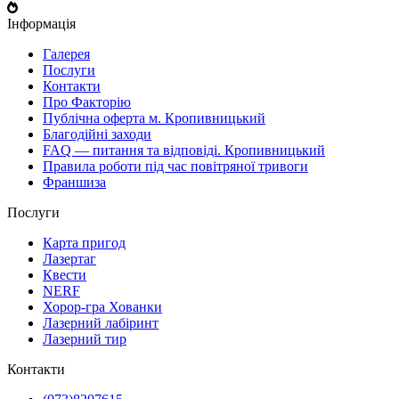
Інформація
Галерея
Послуги
Контакти
Про Факторію
Публічна оферта м. Кропивницький
Благодійні заходи
FAQ — питання та відповіді. Кропивницький
Правила роботи під час повітряної тривоги
Франшиза
Послуги
Карта пригод
Лазертаг
Квести
NERF
Хорор-гра Хованки
Лазерний лабіринт
Лазерний тир
Контакти