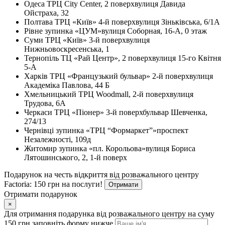
Одеса
ТРЦ City Center, 2 поверх
вулиця Давида
Ойстраха, 32
Полтава
ТРЦ «Київ» 4-й поверх
вулиця Зіньківська, 6/1А
Рівне
зупинка «ЦУМ»
вулиця Соборная, 16-А, 0 этаж
Суми
ТРЦ «Київ» 3-й поверх
вулиця
Нижньовоскресенська, 1
Тернопіль
ТЦ «Рай Центр», 2 поверх
вулиця 15-го Квітня
5-А
Харків
ТРЦ «Французький бульвар» 2-й поверх
вулиця
Академіка Павлова, 44 Б
Хмельницький
ТРЦ Woodmall, 2-й поверх
вулиця
Трудова, 6А
Черкаси
ТРЦ «Піонер» 3-й поверх
бульвар Шевченка,
274/13
Чернівці
зупинка «ТРЦ “Формаркет”»
проспект
Незалежності, 109д
Житомир
зупинка «пл. Корольова»
вулиця Бориса
Лятошинського, 2, 1-й поверх
Подарунок на честь відкриття від розважального центру
Factoria: 150 грн на послуги!
Отримати
Отримати подарунок
×
Для отримання подарунка від розважального центру на суму
150 грн заповніть форму нижче