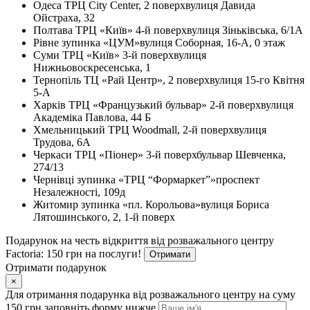
Одеса
ТРЦ City Center, 2 поверх
вулиця Давида
Ойстраха, 32
Полтава
ТРЦ «Київ» 4-й поверх
вулиця Зіньківська, 6/1А
Рівне
зупинка «ЦУМ»
вулиця Соборная, 16-А, 0 этаж
Суми
ТРЦ «Київ» 3-й поверх
вулиця
Нижньовоскресенська, 1
Тернопіль
ТЦ «Рай Центр», 2 поверх
вулиця 15-го Квітня
5-А
Харків
ТРЦ «Французький бульвар» 2-й поверх
вулиця
Академіка Павлова, 44 Б
Хмельницький
ТРЦ Woodmall, 2-й поверх
вулиця
Трудова, 6А
Черкаси
ТРЦ «Піонер» 3-й поверх
бульвар Шевченка,
274/13
Чернівці
зупинка «ТРЦ “Формаркет”»
проспект
Незалежності, 109д
Житомир
зупинка «пл. Корольова»
вулиця Бориса
Лятошинського, 2, 1-й поверх
Подарунок на честь відкриття від розважального центру
Factoria: 150 грн на послуги!
Отримати
Отримати подарунок
×
Для отримання подарунка від розважального центру на суму
150 грн заповніть форму нижче