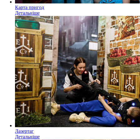
Карта пригод
Детальніше
Лазертаг
Детальніше