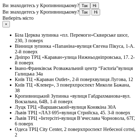
Ви знаходитесь у Кропивницькому?
Так
Ні
Ви знаходитесь у Кропивницькому?
Так
Ні
Виберіть місто
×
Біла Церква
зупинка «пл. Перемоги»
Сквирське шосе,
230, 3 поверх
Вінниця
зупинка «Папаніна»
вулиця Євгена Пікуса, 1-А.
2-й поверх
Дніпро
ТРЦ «Караван»
улица Нижньодніпровська, 17. 2-
й поверх
Івано-Франківськ
Розважальний центр “Factoria”
вулиця
Галицька 34а
Київ
ТЦ «Караван Outlet», 2-й поверх
вулиця Лугова, 12
Київ
ТЦ «Клевер», 3 поверх
проспект Миколи Бажана,
38
Кропивницький
Зупинка «вулиця Габдрахманова»
вул.
Вокзальна, 64В, 1-й поверх
Луцк
ТРЦ «Варшавський»
вулиця Конякіна 30А
Львів
ТРЦ «ЛАЗ 695»
вулиця Стрийска, 45. 3-й поверх
Львів
ТРЦ «Інтерсіті»
вулиця В’ячеслава Чорновола, 67Г,
6 поверх
Одеса
ТРЦ City Center, 2 поверх
проспект Небесної сотні,
2