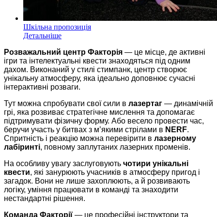
Шкільна пропозиція
Детальніше
Розважальний центр Факторія
— це місце, де активні
ігри та інтелектуальні квести знаходяться під одним
дахом. Виконаний у стилі стимпанк, центр створює
унікальну атмосферу, яка ідеально доповнює сучасні
інтерактивні розваги.
Тут можна спробувати свої сили в
лазертаг
— динамічній
грі, яка розвиває стратегічне мислення та допомагає
підтримувати фізичну форму. Або весело провести час,
беручи участь у битвах з м’якими стрілами в
NERF
.
Спритність і реакцію можна перевірити в
лазерному
лабіринті
, повному заплутаних лазерних променів.
На особливу увагу заслуговують
чотири унікальні
квести
, які занурюють учасників в атмосферу пригод і
загадок. Вони не лише захоплюють, а й розвивають
логіку, уміння працювати в команді та знаходити
нестандартні рішення.
Команда Факторії
— це професійні інструктори та