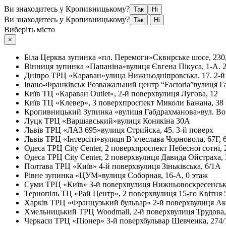
Ви знаходитесь у Кропивницькому?
Так
Ні
Ви знаходитесь у Кропивницькому?
Так
Ні
Виберіть місто
×
Біла Церква
зупинка «пл. Перемоги»
Сквирське шосе, 230
Вінниця
зупинка «Папаніна»
вулиця Євгена Пікуса, 1-А. 
Дніпро
ТРЦ «Караван»
улица Нижньодніпровська, 17. 2-й
Івано-Франківськ
Розважальний центр “Factoria”
вулиця Г
Київ
ТЦ «Караван Outlet», 2-й поверх
вулиця Лугова, 12
Київ
ТЦ «Клевер», 3 поверх
проспект Миколи Бажана, 38
Кропивницький
Зупинка «вулиця Габдрахманова»
вул. Во
Луцк
ТРЦ «Варшавський»
вулиця Конякіна 30А
Львів
ТРЦ «ЛАЗ 695»
вулиця Стрийска, 45. 3-й поверх
Львів
ТРЦ «Інтерсіті»
вулиця В’ячеслава Чорновола, 67Г, 
Одеса
ТРЦ City Center, 2 поверх
проспект Небесної сотні, 
Одеса
ТРЦ City Center, 2 поверх
вулиця Давида Ойстраха, 
Полтава
ТРЦ «Київ» 4-й поверх
вулиця Зіньківська, 6/1А
Рівне
зупинка «ЦУМ»
вулиця Соборная, 16-А, 0 этаж
Суми
ТРЦ «Київ» 3-й поверх
вулиця Нижньовоскресенськ
Тернопіль
ТЦ «Рай Центр», 2 поверх
вулиця 15-го Квітня 
Харків
ТРЦ «Французький бульвар» 2-й поверх
вулиця Ак
Хмельницький
ТРЦ Woodmall, 2-й поверх
вулиця Трудова
Черкаси
ТРЦ «Піонер» 3-й поверх
бульвар Шевченка, 274/