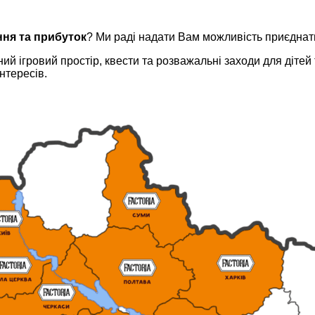
ння та прибуток
? Ми раді надати Вам можливість приєднати
й ігровий простір, квести та розважальні заходи для дітей
нтересів.