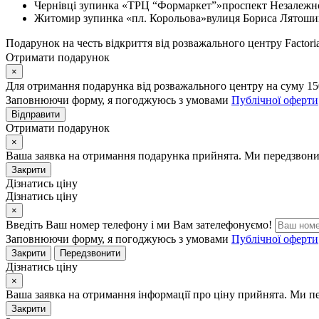
Чернівці
зупинка «ТРЦ “Формаркет”»
проспект Незалежно
Житомир
зупинка «пл. Корольова»
вулиця Бориса Лятошин
Подарунок на честь відкриття від розважального центру Factoria
Отримати подарунок
×
Для отримання подарунка від розважального центру на суму 15
Заповнюючи форму, я погоджуюсь з умовами
Публічної оферти
Відправити
Отримати подарунок
×
Ваша заявка на отримання подарунка прийнята. Ми передзвони
Закрити
Дізнатись ціну
Дізнатись ціну
×
Введіть Ваш номер телефону і ми Вам зателефонуємо!
Заповнюючи форму, я погоджуюсь з умовами
Публічної оферти
Закрити
Передзвонити
Дізнатись ціну
×
Ваша заявка на отримання інформації про ціну прийнята. Ми п
Закрити