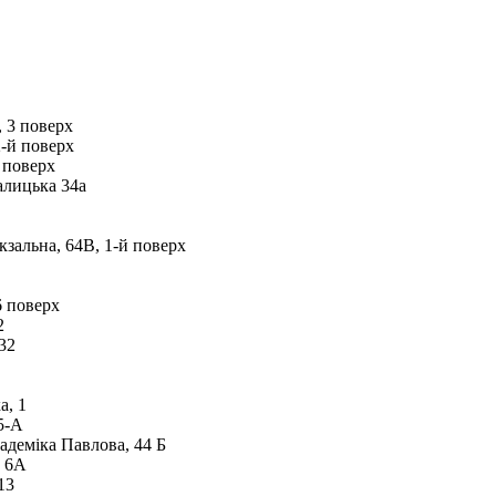
, 3 поверх
2-й поверх
 поверх
алицька 34а
кзальна, 64В, 1-й поверх
6 поверх
2
32
а, 1
5-А
адеміка Павлова, 44 Б
, 6А
13