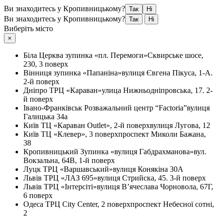
Ви знаходитесь у Кропивницькому?
Так
Ні
Ви знаходитесь у Кропивницькому?
Так
Ні
Виберіть місто
×
Біла Церква
зупинка «пл. Перемоги»
Сквирське шосе,
230, 3 поверх
Вінниця
зупинка «Папаніна»
вулиця Євгена Пікуса, 1-А.
2-й поверх
Дніпро
ТРЦ «Караван»
улица Нижньодніпровська, 17. 2-
й поверх
Івано-Франківськ
Розважальний центр “Factoria”
вулиця
Галицька 34а
Київ
ТЦ «Караван Outlet», 2-й поверх
вулиця Лугова, 12
Київ
ТЦ «Клевер», 3 поверх
проспект Миколи Бажана,
38
Кропивницький
Зупинка «вулиця Габдрахманова»
вул.
Вокзальна, 64В, 1-й поверх
Луцк
ТРЦ «Варшавський»
вулиця Конякіна 30А
Львів
ТРЦ «ЛАЗ 695»
вулиця Стрийска, 45. 3-й поверх
Львів
ТРЦ «Інтерсіті»
вулиця В’ячеслава Чорновола, 67Г,
6 поверх
Одеса
ТРЦ City Center, 2 поверх
проспект Небесної сотні,
2