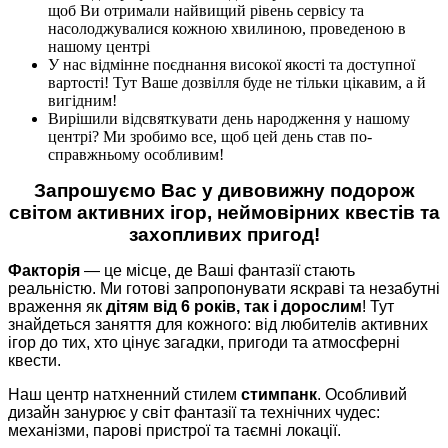
щоб Ви отримали найвищий рівень сервісу та
насолоджувалися кожною хвилиною, проведеною в
нашому центрі
У нас відмінне поєднання високої якості та доступної
вартості! Тут Ваше дозвілля буде не тільки цікавим, а й
вигідним!
Вирішили відсвяткувати день народження у нашому
центрі? Ми зробимо все, щоб цей день став по-
справжньому особливим!
Запрошуємо Вас у дивовижну подорож
світом активних ігор, неймовірних квестів та
захопливих пригод!
Факторія
— це місце, де Ваші фантазії стають
реальністю. Ми готові запропонувати яскраві та незабутні
враження як
дітям від 6 років, так і дорослим
! Тут
знайдеться заняття для кожного: від любителів активних
ігор до тих, хто цінує загадки, пригоди та атмосферні
квести.
Наш центр натхненний стилем
стимпанк
. Особливий
дизайн занурює у світ фантазії та технічних чудес:
механізми, парові пристрої та таємні локації.