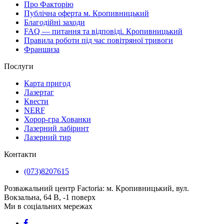
Про Факторію
Публічна оферта м. Кропивницький
Благодійні заходи
FAQ — питання та відповіді. Кропивницький
Правила роботи під час повітряної тривоги
Франшиза
Послуги
Карта пригод
Лазертаг
Квести
NERF
Хорор-гра Хованки
Лазерний лабіринт
Лазерний тир
Контакти
(073)8207615
Розважальний центр Factoria: м. Кропивницький, вул.
Вокзальна, 64 В, -1 поверх
Ми в соціальних мережах