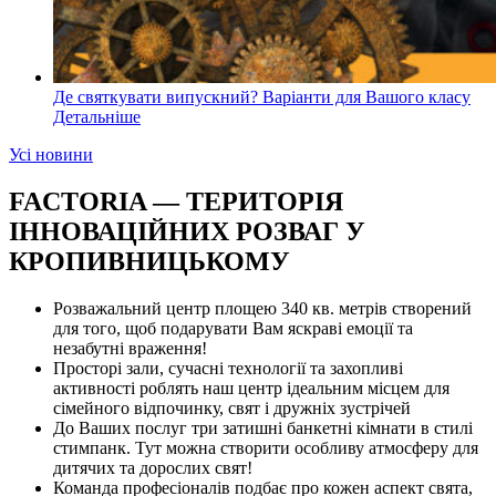
Де святкувати випускний? Варіанти для Вашого класу
Детальніше
Усі новини
FACTORIA — ТЕРИТОРІЯ
ІННОВАЦІЙНИХ РОЗВАГ У
КРОПИВНИЦЬКОМУ
Розважальний центр площею 340 кв. метрів створений
для того, щоб подарувати Вам яскраві емоції та
незабутні враження!
Просторі зали, сучасні технології та захопливі
активності роблять наш центр ідеальним місцем для
сімейного відпочинку, свят і дружніх зустрічей
До Ваших послуг три затишні банкетні кімнати в стилі
стимпанк. Тут можна створити особливу атмосферу для
дитячих та дорослих свят!
Команда професіоналів подбає про кожен аспект свята,