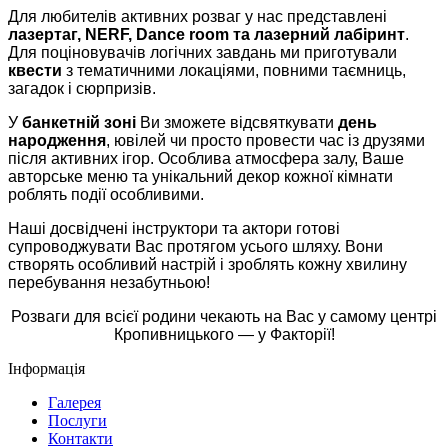
Для любителів активних розваг у нас представлені
лазертаг, NERF, Dance room та лазерний лабіринт
.
Для поціновувачів логічних завдань ми приготували
квести
з тематичними локаціями, повними таємниць,
загадок і сюрпризів.
У
банкетній зоні
Ви зможете відсвяткувати
день
народження
, ювілей чи просто провести час із друзями
після активних ігор. Особлива атмосфера залу, Ваше
авторське меню та унікальний декор кожної кімнати
роблять події особливими.
Наші досвідчені інструктори та актори готові
супроводжувати Вас протягом усього шляху. Вони
створять особливий настрій і зроблять кожну хвилину
перебування незабутньою!
Розваги для всієї родини чекають на Вас у самому центрі
Кропивницького — у Факторії!
Інформація
Галерея
Послуги
Контакти