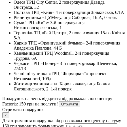
Одеса
ТРЦ City Center, 2 поверх
вулиця Давида
Ойстраха, 32
Полтава
ТРЦ «Київ» 4-й поверх
вулиця Зіньківська, 6/1А
Рівне
зупинка «ЦУМ»
вулиця Соборная, 16-А, 0 этаж
Суми
ТРЦ «Київ» 3-й поверх
вулиця
Нижньовоскресенська, 1
Тернопіль
ТЦ «Рай Центр», 2 поверх
вулиця 15-го Квітня
5-А
Харків
ТРЦ «Французький бульвар» 2-й поверх
вулиця
Академіка Павлова, 44 Б
Хмельницький
ТРЦ Woodmall, 2-й поверх
вулиця
Трудова, 6А
Черкаси
ТРЦ «Піонер» 3-й поверх
бульвар Шевченка,
274/13
Чернівці
зупинка «ТРЦ “Формаркет”»
проспект
Незалежності, 109д
Житомир
зупинка «пл. Корольова»
вулиця Бориса
Лятошинського, 2, 1-й поверх
Подарунок на честь відкриття від розважального центру
Factoria: 150 грн на послуги!
Отримати
Отримати подарунок
×
Для отримання подарунка від розважального центру на суму
150 грн заповніть форму нижче