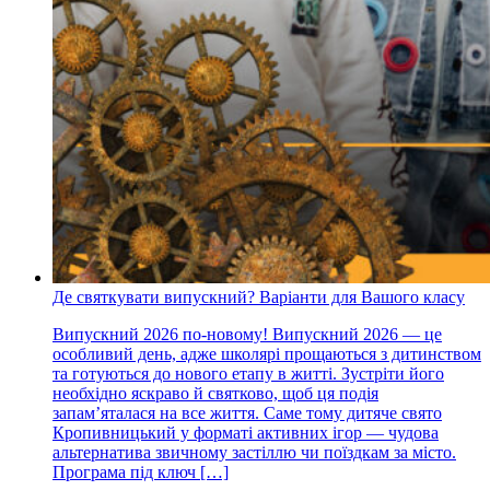
Де святкувати випускний? Варіанти для Вашого класу
Випускний 2026 по-новому! Випускний 2026 — це
особливий день, адже школярі прощаються з дитинством
та готуються до нового етапу в житті. Зустріти його
необхідно яскраво й святково, щоб ця подія
запам’яталася на все життя. Саме тому дитяче свято
Кропивницький у форматі активних ігор — чудова
альтернатива звичному застіллю чи поїздкам за місто.
Програма під ключ […]