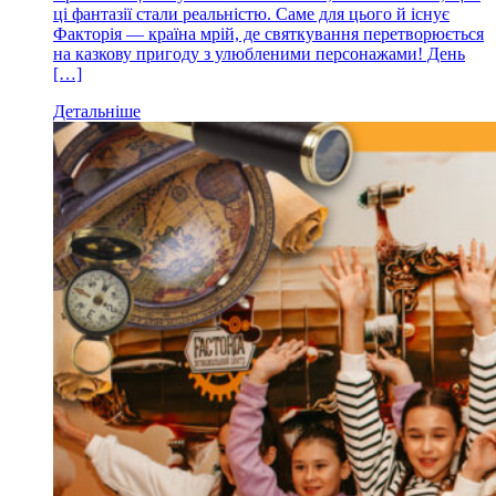
ці фантазії стали реальністю. Саме для цього й існує
Факторія — країна мрій, де святкування перетворюється
на казкову пригоду з улюбленими персонажами! День
[…]
Детальніше