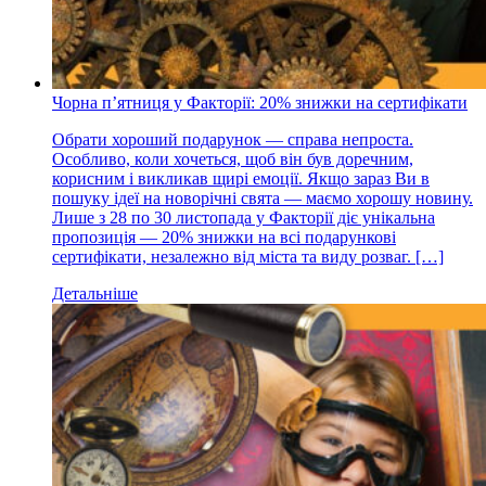
Чорна пʼятниця у Факторії: 20% знижки на сертифікати
Обрати хороший подарунок — справа непроста.
Особливо, коли хочеться, щоб він був доречним,
корисним і викликав щирі емоції. Якщо зараз Ви в
пошуку ідеї на новорічні свята — маємо хорошу новину.
Лише з 28 по 30 листопада у Факторії діє унікальна
пропозиція — 20% знижки на всі подарункові
сертифікати, незалежно від міста та виду розваг. […]
Детальніше