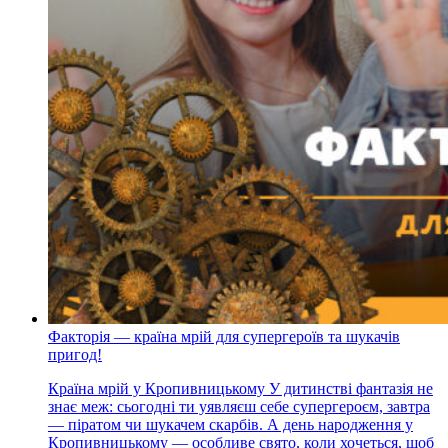
Факторія — країна мрій для супергероїв та шукачів
пригод!
Країна мрій у Кропивницькому У дитинстві фантазія не
знає меж: сьогодні ти уявляєш себе супергероєм, завтра
— піратом чи шукачем скарбів. А день народження у
Кропивницькому — особливе свято, коли хочеться, щоб