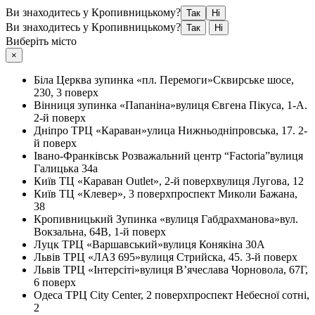
Ви знаходитесь у Кропивницькому?
Так
Ні
Ви знаходитесь у Кропивницькому?
Так
Ні
Виберіть місто
×
Біла Церква
зупинка «пл. Перемоги»
Сквирське шосе,
230, 3 поверх
Вінниця
зупинка «Папаніна»
вулиця Євгена Пікуса, 1-А.
2-й поверх
Дніпро
ТРЦ «Караван»
улица Нижньодніпровська, 17. 2-
й поверх
Івано-Франківськ
Розважальний центр “Factoria”
вулиця
Галицька 34а
Київ
ТЦ «Караван Outlet», 2-й поверх
вулиця Лугова, 12
Київ
ТЦ «Клевер», 3 поверх
проспект Миколи Бажана,
38
Кропивницький
Зупинка «вулиця Габдрахманова»
вул.
Вокзальна, 64В, 1-й поверх
Луцк
ТРЦ «Варшавський»
вулиця Конякіна 30А
Львів
ТРЦ «ЛАЗ 695»
вулиця Стрийска, 45. 3-й поверх
Львів
ТРЦ «Інтерсіті»
вулиця В’ячеслава Чорновола, 67Г,
6 поверх
Одеса
ТРЦ City Center, 2 поверх
проспект Небесної сотні,
2