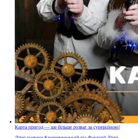
Карта пригод — ще більше розваг за суперціною!
Літні розваги Кропивницький від Факторії Літні