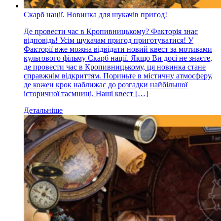
Скарб нації. Новинка для шукачів пригод!
Де провести час в Кропивницькому? Факторія знає
відповідь! Усім шукачам пригод приготуватися! У
Факторії вже можна відвідати новий квест за мотивами
культового фільму Скарб нації. Якщо Ви досі не знаєте,
де провести час в Кропивницькому, ця новинка стане
справжнім відкриттям. Пориньте в містичну атмосферу,
де кожен крок наближає до розгадки найбільшої
історичної таємниці. Наші квест […]
Детальніше