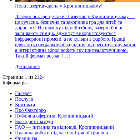
Нова лазертаг-арена у Кропивницькому!
Лазерні бої: що це таке? Лазертаг у Кропивницькому —
це сучасна, безпечна та захоплива гра для дітей та
дорослих! На відміну від пейнтболу, лазерні бої не
залишають синців, адже тут використовуються
інфрачервоні промені, а не кульки з фарбою. Гравці
вдягають спеціальне обладнання, що реєструє влучання,
а інтерактивна зброя робить гру ще реалістичнішою.
Такий формат розваг […]
Детальніше
Страница 1 из 2
1
2
»
Інформація
Галерея
Послуги
Контакти
Про Факторію
Публічна оферта м. Кропивницький
Благодійні заходи
FAQ — питання та відповіді. Кропивницький
Правила роботи під час повітряної тривоги
Франшиза