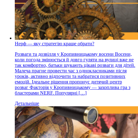
Нерф — яку стратегію краще обрати?
Розваги та дозвілля у Кропивницькому восени Восени,
коли погода змінюється й довго гуляти на вулиці вже не
так комфортно, батьки шукають цікаві розваги для дітей.
Малеча прагне провести час з однокласниками після
уроків, активно відпочити та набратися позитивних
емоцій. Ідеальне рішення пропонує дитячий центр
розваг Факторія у Кропивницькому — захоплива гра з
бластерами NERF. Популярні […]
Детальніше