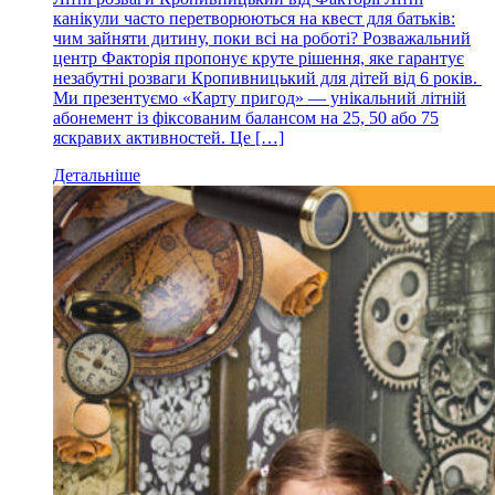
канікули часто перетворюються на квест для батьків:
чим зайняти дитину, поки всі на роботі? Розважальний
центр Факторія пропонує круте рішення, яке гарантує
незабутні розваги Кропивницький для дітей від 6 років.
Ми презентуємо «Карту пригод» — унікальний літній
абонемент із фіксованим балансом на 25, 50 або 75
яскравих активностей. Це […]
Детальніше