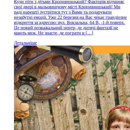
Куди піти з дітьми Кропивницький? Факторія відчиняє
свої двері в мальовничому місті Кропивницький! Ми
раді нарешті зустрітися тут з Вами та подарувати
незабутні емоції. Уже 22 березня на Вас чекає грандіозне
відкриття за адресою: вул. Вокзальна, 64 В, -1-й поверх.
Це новий розважальний центр, де дитячі фантазії не
мають меж. Не знаєте, де пограти в […]
Детальніше