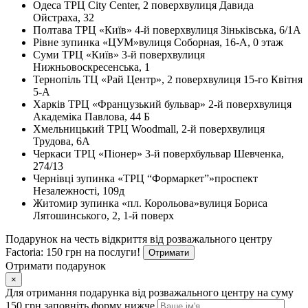
Одеса
ТРЦ City Center, 2 поверх
вулиця Давида
Ойстраха, 32
Полтава
ТРЦ «Київ» 4-й поверх
вулиця Зіньківська, 6/1А
Рівне
зупинка «ЦУМ»
вулиця Соборная, 16-А, 0 этаж
Суми
ТРЦ «Київ» 3-й поверх
вулиця
Нижньовоскресенська, 1
Тернопіль
ТЦ «Рай Центр», 2 поверх
вулиця 15-го Квітня
5-А
Харків
ТРЦ «Французький бульвар» 2-й поверх
вулиця
Академіка Павлова, 44 Б
Хмельницький
ТРЦ Woodmall, 2-й поверх
вулиця
Трудова, 6А
Черкаси
ТРЦ «Піонер» 3-й поверх
бульвар Шевченка,
274/13
Чернівці
зупинка «ТРЦ “Формаркет”»
проспект
Незалежності, 109д
Житомир
зупинка «пл. Корольова»
вулиця Бориса
Лятошинського, 2, 1-й поверх
Подарунок на честь відкриття від розважального центру
Factoria: 150 грн на послуги!
Отримати
Отримати подарунок
×
Для отримання подарунка від розважального центру на суму
150 грн заповніть форму нижче