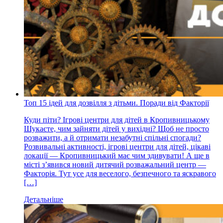
Топ 15 ідей для дозвілля з дітьми. Поради від Факторії
Куди піти? Ігрові центри для дітей в Кропивницькому
Шукаєте, чим зайняти дітей у вихідні? Щоб не просто
розважити, а й отримати незабутні спільні спогади?
Розвивальні активності, ігрові центри для дітей, цікаві
локації — Кропивницький має чим здивувати! А ще в
місті з’явився новий дитячий розважальний центр —
Факторія. Тут усе для веселого, безпечного та яскравого
[…]
Детальніше