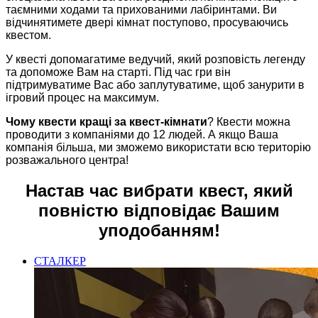
таємними ходами та прихованими лабіринтами. Ви
відчинятимете двері кімнат поступово, просуваючись
квестом.
У квесті допомагатиме ведучий, який розповість легенду
та допоможе Вам на старті. Під час гри він
підтримуватиме Вас або заплутуватиме, щоб занурити в
ігровий процес на максимум.
Чому квести кращі за квест-кімнати
? Квести можна
проводити з компаніями до 12 людей. А якщо Ваша
компанія більша, ми зможемо використати всю територію
розважального центра!
Настав час вибрати квест, який
повністю відповідає Вашим
уподобанням!
СТАЛКЕР