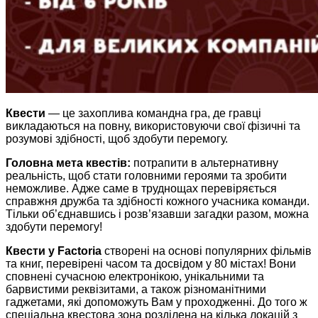
Квести
— це захоплива командна гра, де гравці
викладаються на повну, використовуючи свої фізичні та
розумові здібності, щоб здобути перемогу.
Головна мета квестів:
потрапити в альтернативну
реальність, щоб стати головними героями та зробити
неможливе. Адже саме в труднощах перевіряється
справжня дружба та здібності кожного учасника команди.
Тільки об’єднавшись і розв’язавши загадки разом, можна
здобути перемогу!
Квести у Factoria
створені на основі популярних фільмів
та книг, перевірені часом та досвідом у 80 містах! Вони
сповнені сучасною електронікою, унікальними та
барвистими реквізитами, а також різноманітними
гаджетами, які допоможуть Вам у проходженні. До того ж
спеціальна квестова зона розділена на кілька локацій з