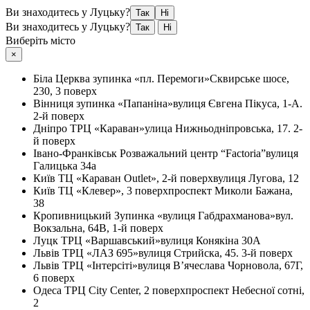
Ви знаходитесь у Луцьку?
Так
Ні
Ви знаходитесь у Луцьку?
Так
Ні
Виберіть місто
×
Біла Церква
зупинка «пл. Перемоги»
Сквирське шосе,
230, 3 поверх
Вінниця
зупинка «Папаніна»
вулиця Євгена Пікуса, 1-А.
2-й поверх
Дніпро
ТРЦ «Караван»
улица Нижньодніпровська, 17. 2-
й поверх
Івано-Франківськ
Розважальний центр “Factoria”
вулиця
Галицька 34а
Київ
ТЦ «Караван Outlet», 2-й поверх
вулиця Лугова, 12
Київ
ТЦ «Клевер», 3 поверх
проспект Миколи Бажана,
38
Кропивницький
Зупинка «вулиця Габдрахманова»
вул.
Вокзальна, 64В, 1-й поверх
Луцк
ТРЦ «Варшавський»
вулиця Конякіна 30А
Львів
ТРЦ «ЛАЗ 695»
вулиця Стрийска, 45. 3-й поверх
Львів
ТРЦ «Інтерсіті»
вулиця В’ячеслава Чорновола, 67Г,
6 поверх
Одеса
ТРЦ City Center, 2 поверх
проспект Небесної сотні,
2