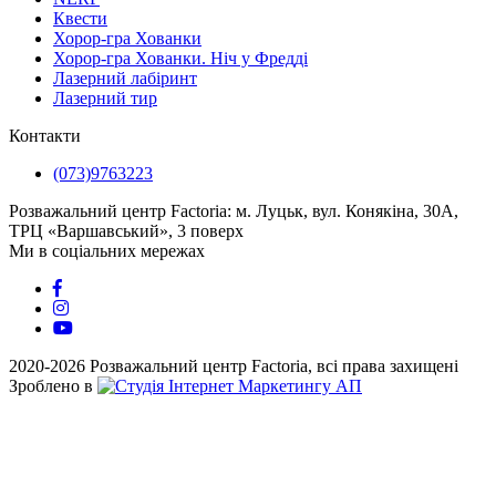
Квести
Хорор-гра Хованки
Хорор-гра Хованки. Ніч у Фредді
Лазерний лабіринт
Лазерний тир
Контакти
(073)9763223
Розважальний центр Factoria: м. Луцьк, ​вул. Конякіна, 30А,
ТРЦ «Варшавський», 3 поверх
Ми в соціальних мережах
2020-2026 Розважальний центр Factoria, всі права захищені
Зроблено в