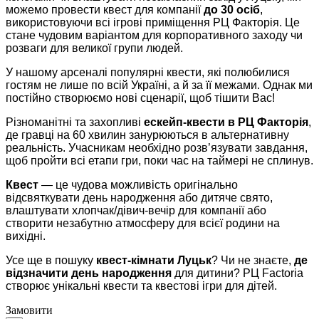
можемо провести квест для компанії
до 30 осіб
,
використовуючи всі ігрові приміщення РЦ Факторія. Це
стане чудовим варіантом для корпоративного заходу чи
розваги для великої групи людей.
У нашому арсеналі популярні квести, які полюбилися
гостям не лише по всій Україні, а й за її межами. Однак ми
постійно створюємо нові сценарії, щоб тішити Вас!
Різноманітні та захопливі
ескейп-квести в РЦ Факторія
,
де гравці на 60 хвилин занурюються в альтернативну
реальність. Учасникам необхідно розв’язувати завдання,
щоб пройти всі етапи гри, поки час на таймері не сплинув.
Квест
— це чудова можливість оригінально
відсвяткувати день народження або дитяче свято,
влаштувати хлопчак/дівич-вечір для компанії або
створити незабутню атмосферу для всієї родини на
вихідні.
Усе ще в пошуку
квест-кімнати Луцьк
? Чи не знаєте,
де
відзначити день народження
для дитини? РЦ Factoria
створює унікальні квести та квестові ігри для дітей.
Замовити