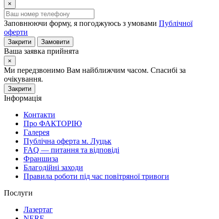
×
Заповнюючи форму, я погоджуюсь з умовами
Публічної
оферти
Закрити
Замовити
Ваша заявка прийнята
×
Ми передзвонимо Вам найближчим часом. Спасибі за
очікування.
Закрити
Інформація
Контакти
Про ФАКТОРІЮ
Галерея
Публічна оферта м. Луцьк
FAQ — питання та відповіді
Франшиза
Благодійні заходи
Правила роботи під час повітряної тривоги
Послуги
Лазертаг
NERF