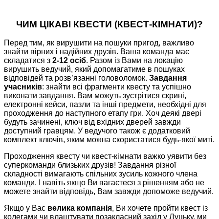
ЧИМ ЦІКАВІ КВЕСТИ (КВЕСТ-КІМНАТИ)?
Перед тим, як вирушити на пошуки пригод, важливо
знайти вірних і надійних друзів. Ваша команда має
складатися з
2-12 осіб
. Разом із Вами на локацію
вирушить ведучий, який допомагатиме в пошуках
відповідей та розв’язанні головоломок.
Завдання
учасників
: знайти всі фрагменти квесту та успішно
виконати завдання. Вам можуть зустрітися скрині,
електронні кейси, пазли та інші предмети, необхідні для
проходження до наступного етапу гри. Хоч деякі двері
будуть зачинені, ключ від вхідних дверей завжди
доступний гравцям. У ведучого також є додатковий
комплект ключів, яким можна скористатися будь-якої миті.
Проходження квесту чи квест-кімнати важко уявити без
суперкоманди близьких друзів! Завдання різної
складності вимагають спільних зусиль кожного члена
команди. І навіть якщо Ви вагаєтеся з рішенням або не
можете знайти відповідь, Вам завжди допоможе ведучий.
Якщо у Вас
велика компанія
, Ви хочете пройти квест із
колегами чи влаштувати позакласний захід у Луцьку, ми