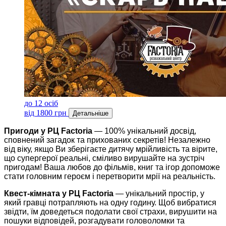
до 12 осіб
від 1800 грн
Детальніше
Пригоди у РЦ Factoria
— 100% унікальний досвід,
сповнений загадок та прихованих секретів! Незалежно
від віку, якщо Ви зберігаєте дитячу мрійливість та вірите,
що супергерої реальні, сміливо вирушайте на зустріч
пригодам! Ваша любов до фільмів, книг та ігор допоможе
стати головним героєм і перетворити мрії на реальність.
Квест-кімната у РЦ Factoria
— унікальний простір, у
який гравці потрапляють на одну годину. Щоб вибратися
звідти, їм доведеться подолати свої страхи, вирушити на
пошуки відповідей, розгадувати головоломки та