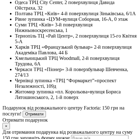
Одеса
ТРЦ City Center, 2 поверх
вулиця Давида
Ойстраха, 32
Полтава
ТРЦ «Київ» 4-й поверх
вулиця Зіньківська, 6/1А
Рівне
зупинка «ЦУМ»
вулиця Соборная, 16-А, 0 этаж
Суми
ТРЦ «Київ» 3-й поверх
вулиця
Нижньовоскресенська, 1
Тернопіль
ТЦ «Рай Центр», 2 поверх
вулиця 15-го Квітня
5-А
Харків
ТРЦ «Французький бульвар» 2-й поверх
вулиця
Академіка Павлова, 44 Б
Хмельницький
ТРЦ Woodmall, 2-й поверх
вулиця
Трудова, 6А
Черкаси
ТРЦ «Піонер» 3-й поверх
бульвар Шевченка,
274/13
Чернівці
зупинка «ТРЦ “Формаркет”»
проспект
Незалежності, 109д
Житомир
зупинка «пл. Корольова»
вулиця Бориса
Лятошинського, 2, 1-й поверх
Подарунок від розважального центру Factoria: 150 грн на
послуги!
Отримати
Отримати подарунок
×
Для отримання подарунка від розважального центру на суму
150 грн заповніть форму нижче