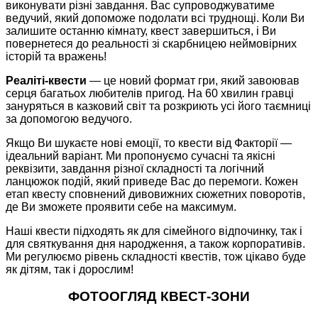
виконувати різні завдання. Вас супроводжуватиме
ведучий, який допоможе подолати всі труднощі. Коли Ви
залишите останню кімнату, квест завершиться, і Ви
повернетеся до реальності зі скарбницею неймовірних
історій та вражень!
Реаліті-квести
— це новий формат гри, який завоював
серця багатьох любителів пригод. На 60 хвилин гравці
зануряться в казковий світ та розкриють усі його таємниці
за допомогою ведучого.
Якщо Ви шукаєте нові емоції, то квести від Факторії —
ідеальний варіант. Ми пропонуємо сучасні та якісні
реквізити, завдання різної складності та логічний
ланцюжок подій, який приведе Вас до перемоги. Кожен
етап квесту сповнений дивовижних сюжетних поворотів,
де Ви зможете проявити себе на максимум.
Наші квести підходять як для сімейного відпочинку, так і
для святкування дня народження, а також корпоративів.
Ми регулюємо рівень складності квестів, тож цікаво буде
як дітям, так і дорослим!
ФОТООГЛЯД КВЕСТ-ЗОНИ