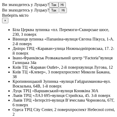
Ви знаходитесь у Луцьку?
Так
Ні
Ви знаходитесь у Луцьку?
Так
Ні
Виберіть місто
×
Біла Церква
зупинка «пл. Перемоги»
Сквирське шосе,
230, 3 поверх
Вінниця
зупинка «Папаніна»
вулиця Євгена Пікуса, 1-А.
2-й поверх
Дніпро
ТРЦ «Караван»
улица Нижньодніпровська, 17. 2-
й поверх
Івано-Франківськ
Розважальний центр “Factoria”
вулиця
Галицька 34а
Київ
ТЦ «Караван Outlet», 2-й поверх
вулиця Лугова, 12
Київ
ТЦ «Клевер», 3 поверх
проспект Миколи Бажана,
38
Кропивницький
Зупинка «вулиця Габдрахманова»
вул.
Вокзальна, 64В, 1-й поверх
Луцк
ТРЦ «Варшавський»
вулиця Конякіна 30А
Львів
ТРЦ «ЛАЗ 695»
вулиця Стрийска, 45. 3-й поверх
Львів
ТРЦ «Інтерсіті»
вулиця В’ячеслава Чорновола, 67Г,
6 поверх
Одеса
ТРЦ City Center, 2 поверх
проспект Небесної сотні,
2