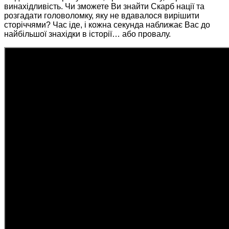
винахідливість. Чи зможете Ви знайти Скарб нації та
розгадати головоломку, яку не вдавалося вирішити
сторіччями? Час іде, і кожна секунда наближає Вас до
найбільшої знахідки в історії… або провалу.