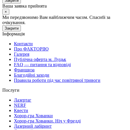
Закрити
Ваша заявка прийнята
×
Ми передзвонимо Вам найближчим часом. Спасибі за
очікування.
Закрити
Інформація
Контакти
Про ФАКТОРІЮ
Галерея
Публічна оферта м. Луцьк
FAQ — питання та відповіді
Франшиза
Благодійні заходи
Правила роботи під час повітряної тривоги
Послуги
Лазертаг
NERF
Квести
Хорор-гра Хованки
Хорор-гра Хованки. Ніч у Фредді
Лазерний лабіринт