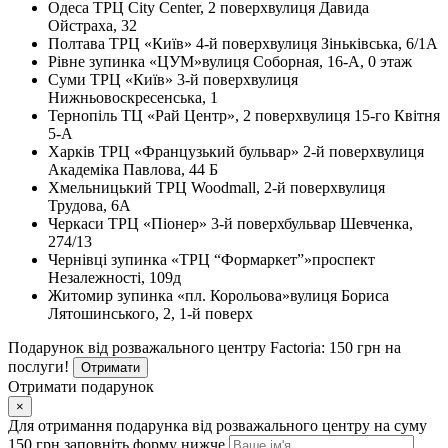
Одеса
ТРЦ City Center, 2 поверх
вулиця Давида
Ойстраха, 32
Полтава
ТРЦ «Київ» 4-й поверх
вулиця Зіньківська, 6/1А
Рівне
зупинка «ЦУМ»
вулиця Соборная, 16-А, 0 этаж
Суми
ТРЦ «Київ» 3-й поверх
вулиця
Нижньовоскресенська, 1
Тернопіль
ТЦ «Рай Центр», 2 поверх
вулиця 15-го Квітня
5-А
Харків
ТРЦ «Французький бульвар» 2-й поверх
вулиця
Академіка Павлова, 44 Б
Хмельницький
ТРЦ Woodmall, 2-й поверх
вулиця
Трудова, 6А
Черкаси
ТРЦ «Піонер» 3-й поверх
бульвар Шевченка,
274/13
Чернівці
зупинка «ТРЦ “Формаркет”»
проспект
Незалежності, 109д
Житомир
зупинка «пл. Корольова»
вулиця Бориса
Лятошинського, 2, 1-й поверх
Подарунок від розважального центру Factoria: 150 грн на
послуги!
Отримати
Отримати подарунок
×
Для отримання подарунка від розважального центру на суму
150 грн заповніть форму нижче