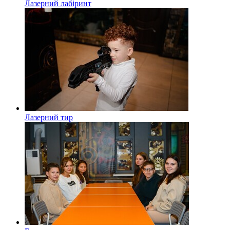
Лазерний лабіринт
Лазерний тир