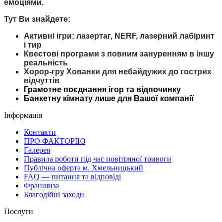
емоціями.
Тут Ви знайдете:
Активні ігри: лазертаг, NERF, лазерний лабіринт
і тир
Квестові програми з повним зануренням в іншу
реальність
Хорор-гру Хованки для небайдужих до гострих
відчуттів
Грамотне поєднання ігор та відпочинку
Банкетну кімнату лише для Вашої компанії
Інформація
Контакти
ПРО ФАКТОРІЮ
Галерея
Правила роботи під час повітряної тривоги
Публічна оферта м. Хмельницький
FAQ — питання та відповіді
Франшиза
Благодійні заходи
Послуги