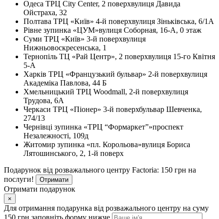
Одеса
ТРЦ City Center, 2 поверх
вулиця Давида
Ойстраха, 32
Полтава
ТРЦ «Київ» 4-й поверх
вулиця Зіньківська, 6/1А
Рівне
зупинка «ЦУМ»
вулиця Соборная, 16-А, 0 этаж
Суми
ТРЦ «Київ» 3-й поверх
вулиця
Нижньовоскресенська, 1
Тернопіль
ТЦ «Рай Центр», 2 поверх
вулиця 15-го Квітня
5-А
Харків
ТРЦ «Французький бульвар» 2-й поверх
вулиця
Академіка Павлова, 44 Б
Хмельницький
ТРЦ Woodmall, 2-й поверх
вулиця
Трудова, 6А
Черкаси
ТРЦ «Піонер» 3-й поверх
бульвар Шевченка,
274/13
Чернівці
зупинка «ТРЦ “Формаркет”»
проспект
Незалежності, 109д
Житомир
зупинка «пл. Корольова»
вулиця Бориса
Лятошинського, 2, 1-й поверх
Подарунок від розважального центру Factoria: 150 грн на
послуги!
Отримати
Отримати подарунок
×
Для отримання подарунка від розважального центру на суму
150 грн заповніть форму нижче