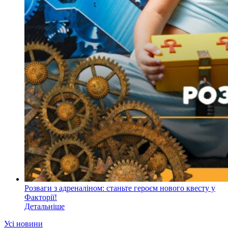
Розваги з адреналіном: станьте героєм нового квесту у
Факторії!
Детальніше
Усі новини