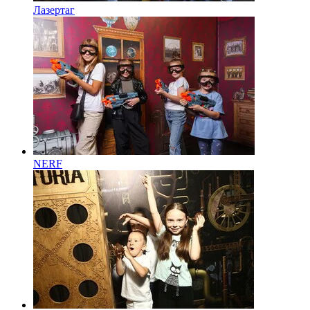
Лазертаг
NERF