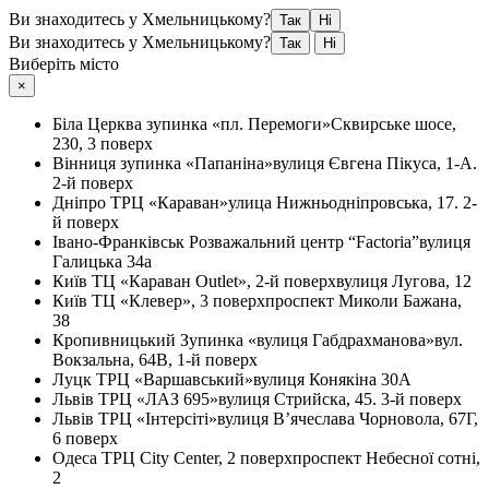
Ви знаходитесь у Хмельницькому?
Так
Ні
Ви знаходитесь у Хмельницькому?
Так
Ні
Виберіть місто
×
Біла Церква
зупинка «пл. Перемоги»
Сквирське шосе,
230, 3 поверх
Вінниця
зупинка «Папаніна»
вулиця Євгена Пікуса, 1-А.
2-й поверх
Дніпро
ТРЦ «Караван»
улица Нижньодніпровська, 17. 2-
й поверх
Івано-Франківськ
Розважальний центр “Factoria”
вулиця
Галицька 34а
Київ
ТЦ «Караван Outlet», 2-й поверх
вулиця Лугова, 12
Київ
ТЦ «Клевер», 3 поверх
проспект Миколи Бажана,
38
Кропивницький
Зупинка «вулиця Габдрахманова»
вул.
Вокзальна, 64В, 1-й поверх
Луцк
ТРЦ «Варшавський»
вулиця Конякіна 30А
Львів
ТРЦ «ЛАЗ 695»
вулиця Стрийска, 45. 3-й поверх
Львів
ТРЦ «Інтерсіті»
вулиця В’ячеслава Чорновола, 67Г,
6 поверх
Одеса
ТРЦ City Center, 2 поверх
проспект Небесної сотні,
2