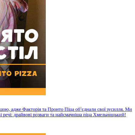
шою, адже Факторія та Пронто Піца об’єднали свої зусилля. Ми
ві речі: драйвові розваги та найсмачніша піца Хмельницький!