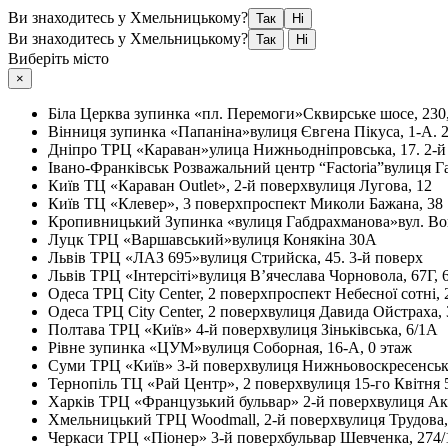
Ви знаходитесь у Хмельницькому?
Так
Ні
Ви знаходитесь у Хмельницькому?
Так
Ні
Виберіть місто
×
Біла Церква
зупинка «пл. Перемоги»
Сквирське шосе, 230
Вінниця
зупинка «Папаніна»
вулиця Євгена Пікуса, 1-А. 
Дніпро
ТРЦ «Караван»
улица Нижньодніпровська, 17. 2-й
Івано-Франківськ
Розважальний центр “Factoria”
вулиця Г
Київ
ТЦ «Караван Outlet», 2-й поверх
вулиця Лугова, 12
Київ
ТЦ «Клевер», 3 поверх
проспект Миколи Бажана, 38
Кропивницький
Зупинка «вулиця Габдрахманова»
вул. Во
Луцк
ТРЦ «Варшавський»
вулиця Конякіна 30А
Львів
ТРЦ «ЛАЗ 695»
вулиця Стрийска, 45. 3-й поверх
Львів
ТРЦ «Інтерсіті»
вулиця В’ячеслава Чорновола, 67Г, 
Одеса
ТРЦ City Center, 2 поверх
проспект Небесної сотні, 
Одеса
ТРЦ City Center, 2 поверх
вулиця Давида Ойстраха, 
Полтава
ТРЦ «Київ» 4-й поверх
вулиця Зіньківська, 6/1А
Рівне
зупинка «ЦУМ»
вулиця Соборная, 16-А, 0 этаж
Суми
ТРЦ «Київ» 3-й поверх
вулиця Нижньовоскресенськ
Тернопіль
ТЦ «Рай Центр», 2 поверх
вулиця 15-го Квітня 
Харків
ТРЦ «Французький бульвар» 2-й поверх
вулиця Ак
Хмельницький
ТРЦ Woodmall, 2-й поверх
вулиця Трудова
Черкаси
ТРЦ «Піонер» 3-й поверх
бульвар Шевченка, 274/