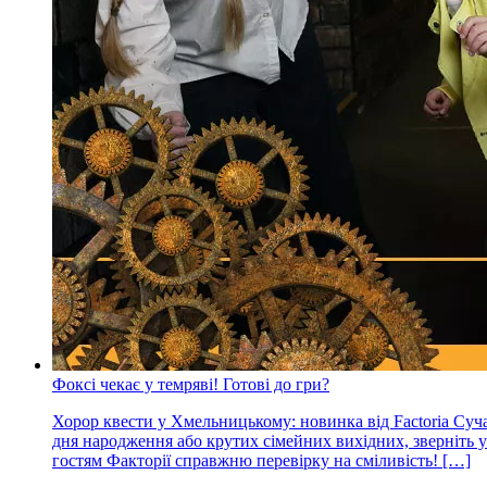
Фоксі чекає у темряві! Готові до гри?
Хорор квести у Хмельницькому: новинка від Factoria Суч
дня народження або крутих сімейних вихідних, зверніть у
гостям Факторії справжню перевірку на сміливість! […]