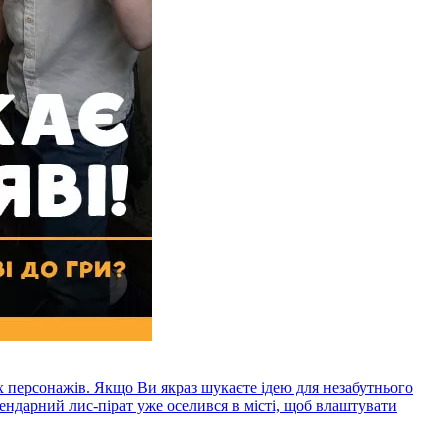
х персонажів. Якщо Ви якраз шукаєте ідею для незабутнього
ендарний лис-пірат уже оселився в місті, щоб влаштувати