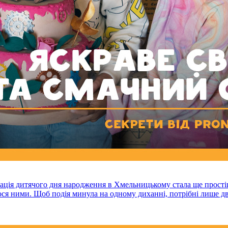
зація дитячого дня народження в Хмельницькому стала ще прості
имося ними. Щоб подія минула на одному диханні, потрібні лише д