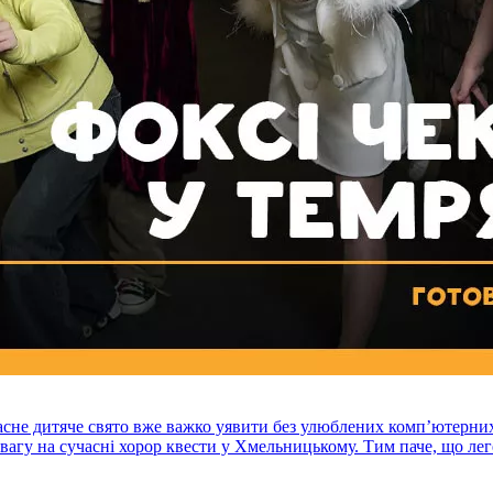
асне дитяче свято вже важко уявити без улюблених комп’ютерни
вагу на сучасні хорор квести у Хмельницькому. Тим паче, що лег