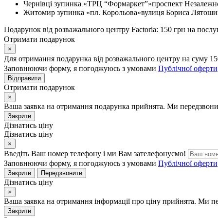
Чернівці
зупинка «ТРЦ “Формаркет”»
проспект Незалежно
Житомир
зупинка «пл. Корольова»
вулиця Бориса Лятошин
Подарунок від розважального центру Factoria: 150 грн на послу
Отримати подарунок
×
Для отримання подарунка від розважального центру на суму 15
Заповнюючи форму, я погоджуюсь з умовами
Публічної оферти
Відправити
Отримати подарунок
×
Ваша заявка на отримання подарунка прийнята. Ми передзвони
Закрити
Дізнатись ціну
Дізнатись ціну
×
Введіть Ваш номер телефону і ми Вам зателефонуємо!
Заповнюючи форму, я погоджуюсь з умовами
Публічної оферти
Закрити
Передзвонити
Дізнатись ціну
×
Ваша заявка на отримання інформації про ціну прийнята. Ми п
Закрити