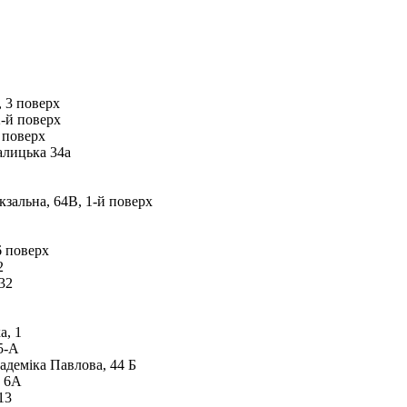
, 3 поверх
2-й поверх
 поверх
алицька 34а
кзальна, 64В, 1-й поверх
6 поверх
2
32
а, 1
5-А
адеміка Павлова, 44 Б
, 6А
13