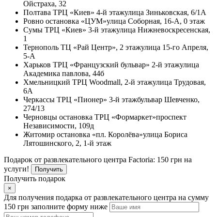
Ойстраха, 32
Полтава
ТРЦ «Киев» 4-й этаж
улица Зиньковская, 6/1А
Ровно
остановка «ЦУМ»
улица Соборная, 16-А, 0 этаж
Сумы
ТРЦ «Киев» 3-й этаж
улица Нижневоскресенская,
1
Тернополь
ТЦ «Рай Центр», 2 этаж
улица 15-го Апреля,
5-А
Харьков
ТРЦ «Французский бульвар» 2-й этаж
улица
Академика павлова, 44б
Хмельницкий
ТРЦ Woodmall, 2-й этаж
улица Трудовая,
6А
Черкассы
ТРЦ «Пионер» 3-й этаж
бульвар Шевченко,
274/13
Черновцы
остановка ТРЦ «Формаркет»
проспект
Независимости, 109д
Житомир
остановка «пл. Королёва»
улица Бориса
Лятошинского, 2, 1-й этаж
Подарок от развлекательного центра Factoria: 150 грн на
услуги!
Получить
Получить подарок
×
Для получения подарка от развлекательного центра на сумму
150 грн заполните форму ниже