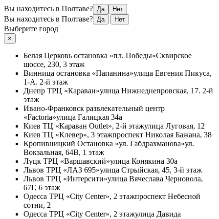
Вы находитесь в Полтаве?
Да
Нет
Вы находитесь в Полтаве?
Да
Нет
Выберите город
×
Белая Церковь
остановка «пл. Победы»
Сквирское
шоссе, 230, 3 этаж
Винница
остановка «Папанина»
улица Евгения Пикуса,
1-А. 2-й этаж
Днепр
ТРЦ «Караван»
улица Нижнеднепровская, 17. 2-й
этаж
Ивано-Франковск
развлекательный центр
«Factoria»
улица Галицкая 34а
Киев
ТЦ «Караван Outlet», 2-й этаж
улица Луговая, 12
Киев
ТЦ «Клевер», 3 этаж
проспект Николая Бажана, 38
Кропивницкий
Остановка «ул. Габдрахманова»
ул.
Вокзальная, 64В, 1 этаж
Луцк
ТРЦ «Варшавский»
улица Конякина 30а
Львов
ТРЦ «ЛАЗ 695»
улица Стрыйская, 45, 3-й этаж
Львов
ТРЦ «Интерсити»
улица Вячеслава Черновола,
67Г, 6 этаж
Одесса
ТРЦ «City Center», 2 этаж
проспект Небесной
сотни, 2
Одесса
ТРЦ «City Center», 2 этаж
улица Давида