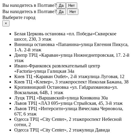
Вы находитесь в Полтаве?
Да
Нет
Вы находитесь в Полтаве?
Да
Нет
Выберите город
×
Белая Церковь
остановка «пл. Победы»
Сквирское
шоссе, 230, 3 этаж
Винница
остановка «Папанина»
улица Евгения Пикуса,
1-А. 2-й этаж
Днепр
ТРЦ «Караван»
улица Нижнеднепровская, 17. 2-й
этаж
Ивано-Франковск
развлекательный центр
«Factoria»
улица Галицкая 34а
Киев
ТЦ «Караван Outlet», 2-й этаж
улица Луговая, 12
Киев
ТЦ «Клевер», 3 этаж
проспект Николая Бажана, 38
Кропивницкий
Остановка «ул. Габдрахманова»
ул.
Вокзальная, 64В, 1 этаж
Луцк
ТРЦ «Варшавский»
улица Конякина 30а
Львов
ТРЦ «ЛАЗ 695»
улица Стрыйская, 45, 3-й этаж
Львов
ТРЦ «Интерсити»
улица Вячеслава Черновола,
67Г, 6 этаж
Одесса
ТРЦ «City Center», 2 этаж
проспект Небесной
сотни, 2
Одесса
ТРЦ «City Center», 2 этаж
улица Давида