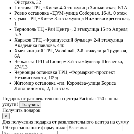
Ойстраха, 32
Полтава
ТРЦ «Киев» 4-й этаж
улица Зиньковская, 6/1А
Ровно
остановка «ЦУМ»
улица Соборная, 16-А, 0 этаж
Сумы
ТРЦ «Киев» 3-й этаж
улица Нижневоскресенская,
1
Тернополь
ТЦ «Рай Центр», 2 этаж
улица 15-го Апреля,
5-А
Харьков
ТРЦ «Французский бульвар» 2-й этаж
улица
Академика павлова, 44б
Хмельницкий
ТРЦ Woodmall, 2-й этаж
улица Трудовая,
6А
Черкассы
ТРЦ «Пионер» 3-й этаж
бульвар Шевченко,
274/13
Черновцы
остановка ТРЦ «Формаркет»
проспект
Независимости, 109д
Житомир
остановка «пл. Королёва»
улица Бориса
Лятошинского, 2, 1-й этаж
Подарок от развлекательного центра Factoria: 150 грн на
услуги!
Получить
Получить подарок
×
Для получения подарка от развлекательного центра на сумму
150 грн заполните форму ниже