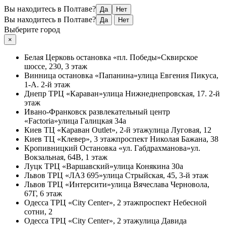
Вы находитесь в Полтаве?
Да
Нет
Вы находитесь в Полтаве?
Да
Нет
Выберите город
×
Белая Церковь
остановка «пл. Победы»
Сквирское
шоссе, 230, 3 этаж
Винница
остановка «Папанина»
улица Евгения Пикуса,
1-А. 2-й этаж
Днепр
ТРЦ «Караван»
улица Нижнеднепровская, 17. 2-й
этаж
Ивано-Франковск
развлекательный центр
«Factoria»
улица Галицкая 34а
Киев
ТЦ «Караван Outlet», 2-й этаж
улица Луговая, 12
Киев
ТЦ «Клевер», 3 этаж
проспект Николая Бажана, 38
Кропивницкий
Остановка «ул. Габдрахманова»
ул.
Вокзальная, 64В, 1 этаж
Луцк
ТРЦ «Варшавский»
улица Конякина 30а
Львов
ТРЦ «ЛАЗ 695»
улица Стрыйская, 45, 3-й этаж
Львов
ТРЦ «Интерсити»
улица Вячеслава Черновола,
67Г, 6 этаж
Одесса
ТРЦ «City Center», 2 этаж
проспект Небесной
сотни, 2
Одесса
ТРЦ «City Center», 2 этаж
улица Давида