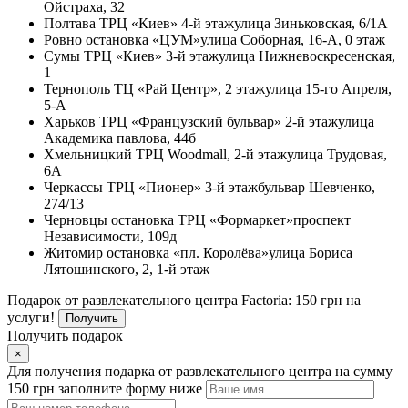
Ойстраха, 32
Полтава
ТРЦ «Киев» 4-й этаж
улица Зиньковская, 6/1А
Ровно
остановка «ЦУМ»
улица Соборная, 16-А, 0 этаж
Сумы
ТРЦ «Киев» 3-й этаж
улица Нижневоскресенская,
1
Тернополь
ТЦ «Рай Центр», 2 этаж
улица 15-го Апреля,
5-А
Харьков
ТРЦ «Французский бульвар» 2-й этаж
улица
Академика павлова, 44б
Хмельницкий
ТРЦ Woodmall, 2-й этаж
улица Трудовая,
6А
Черкассы
ТРЦ «Пионер» 3-й этаж
бульвар Шевченко,
274/13
Черновцы
остановка ТРЦ «Формаркет»
проспект
Независимости, 109д
Житомир
остановка «пл. Королёва»
улица Бориса
Лятошинского, 2, 1-й этаж
Подарок от развлекательного центра Factoria: 150 грн на
услуги!
Получить
Получить подарок
×
Для получения подарка от развлекательного центра на сумму
150 грн заполните форму ниже